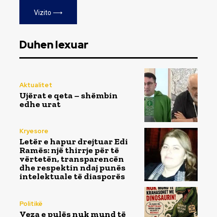
Vizito ⟶
Duhen lexuar
Aktualitet
Ujërat e qeta – shëmbin
edhe urat
Kryesore
Letër e hapur drejtuar Edi
Ramës: një thirrje për të
vërtetën, transparencën
dhe respektin ndaj punës
intelektuale të diasporës
Politikë
Veza e pulës nuk mund të