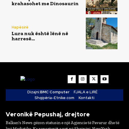
krahasohet me Dinosaurin
Hapësirë
Lura nuk është lënë në
harresë…
Dizajni:
BMC Computer
FJALA e LIRË
Shqipëria-Etnike.com
Kontakti
Veronikë Pepushaj, drejtore
Balkan's News gëzon statusin e një Agjencie të Pavarur dhe të
lirë Mediatike. Ka reporterët e vet në Shqipëri, New York,