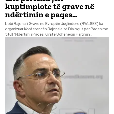
kuptimplote të grave në
ndërtimin e paqes...
Lobi Rajonal i Grave në Evropën Juglindore (RWLSEE) ka
organizuar Konferencën Rajonale të Dialogut për Paqen me
titull “Ndërtimi i Paqes: Gratë Udhëheqin Pajtimin...