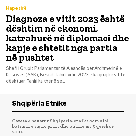
Hapësirë
Diagnoza e vitit 2023 është
dështim në ekonomi,
katrahurë në diplomaci dhe
kapje e shtetit nga partia
në pushtet
Shefi i Grupit Parlamentar të Aleancës për Ardhmërinë e
Kosovës (AAK), Besnik Tahiri, vitin 2023 e ka quajtur vit të
dështuar. Tahiri ka thënë se...
Shqipëria Etnike
Gazeta e pavarur Shqiperia-etnike.com nisi
botimin e saj në print dhe online me 5 qershor
2001.