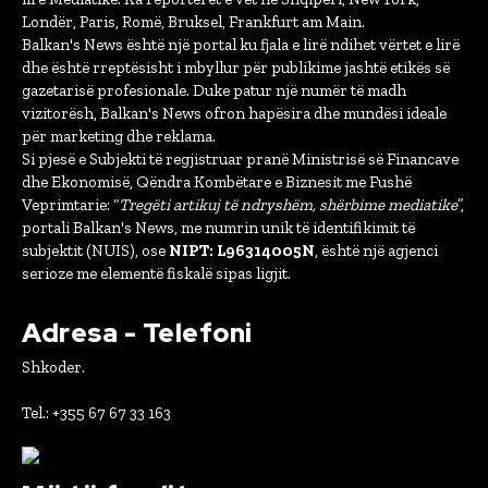
Londër, Paris, Romë, Bruksel, Frankfurt am Main.
Balkan's News është një portal ku fjala e lirë ndihet vërtet e lirë
dhe është rreptësisht i mbyllur për publikime jashtë etikës së
gazetarisë profesionale. Duke patur një numër të madh
vizitorësh, Balkan's News ofron hapësira dhe mundësi ideale
për marketing dhe reklama.
Si pjesë e Subjekti të regjistruar pranë Ministrisë së Financave
dhe Ekonomisë, Qëndra Kombëtare e Biznesit me Fushë
Veprimtarie: “
Tregëti artikuj të ndryshëm, shërbime mediatike
”,
portali Balkan's News, me numrin unik të identifikimit të
subjektit (NUIS), ose
NIPT: L96314005N
, është një agjenci
serioze me elementë fiskalë sipas ligjit.
Adresa - Telefoni
Shkoder.
Tel.: +355 67 67 33 163