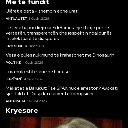
Më të fundit
Ujërat e qeta – shëmbin edhe urat
AKTUALITET
5 Gusht 2026
Letër e hapur drejtuar Edi Ramës: një thirrje për të
vërtetën, transparencën dhe respektin ndaj punës
intelektuale të diasporës
KRYESORE
4 Gusht 2026
Veza e pulës nuk mund të krahasohet me Dinosaurin
POLITIKË
4 Gusht 2026
Lura nuk është lënë në harresë…
HAPËSIRË
4 Gusht 2026
Mëkatet e Ballukut: Pse SPAK nuk e arreston? Avokati
sjell faktet: Dosja ka elemente korrupsioni
ANTI-MAFIA
1 Gusht 2026
Kryesore