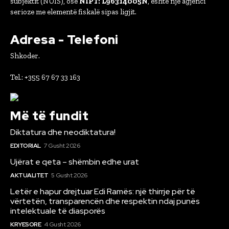
subjektit (NUIS), ose
NIPT: L96314005N
, është një agjenci
serioze me elementë fiskalë sipas ligjit.
Adresa - Telefoni
Shkoder.
Tel.: +355 67 67 33 163
Më të fundit
Diktatura dhe neodiktatura!
EDITORIAL
7 Gusht 2026
Ujërat e qeta – shëmbin edhe urat
AKTUALITET
5 Gusht 2026
Letër e hapur drejtuar Edi Ramës: një thirrje për të
vërtetën, transparencën dhe respektin ndaj punës
intelektuale të diasporës
KRYESORE
4 Gusht 2026