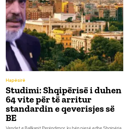
Hapësirë
Studimi: Shqipërisë i duhen
64 vite për të arritur
standardin e qeverisjes së
BE
Vendet e Ballkanit Perëndimor, ku bën pjesë edhe Shqipëria,