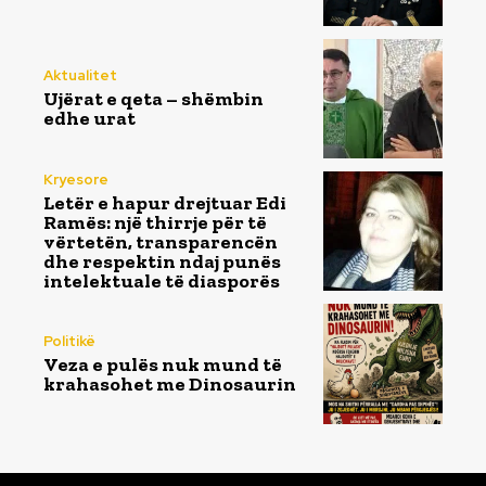
Aktualitet
Ujërat e qeta – shëmbin
edhe urat
Kryesore
Letër e hapur drejtuar Edi
Ramës: një thirrje për të
vërtetën, transparencën
dhe respektin ndaj punës
intelektuale të diasporës
Politikë
Veza e pulës nuk mund të
krahasohet me Dinosaurin