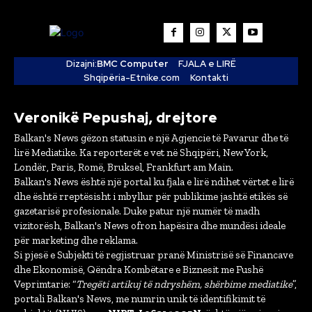
Dizajni:
BMC Computer
FJALA e LIRË
Shqipëria-Etnike.com
Kontakti
Veronikë Pepushaj, drejtore
Balkan's News gëzon statusin e një Agjencie të Pavarur dhe të
lirë Mediatike. Ka reporterët e vet në Shqipëri, New York,
Londër, Paris, Romë, Bruksel, Frankfurt am Main.
Balkan's News është një portal ku fjala e lirë ndihet vërtet e lirë
dhe është rreptësisht i mbyllur për publikime jashtë etikës së
gazetarisë profesionale. Duke patur një numër të madh
vizitorësh, Balkan's News ofron hapësira dhe mundësi ideale
për marketing dhe reklama.
Si pjesë e Subjekti të regjistruar pranë Ministrisë së Financave
dhe Ekonomisë, Qëndra Kombëtare e Biznesit me Fushë
Veprimtarie: “
Tregëti artikuj të ndryshëm, shërbime mediatike
”,
portali Balkan's News, me numrin unik të identifikimit të