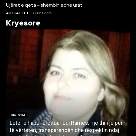
Ujërat e qeta – shëmbin edhe urat
AKTUALITET
5 Gusht 2026
Kryesore
KRYESORE
Letër e hapur drejtuar Edi Ramës: një thirrje për
A
të vërtetën, transparencën dhe respektin ndaj