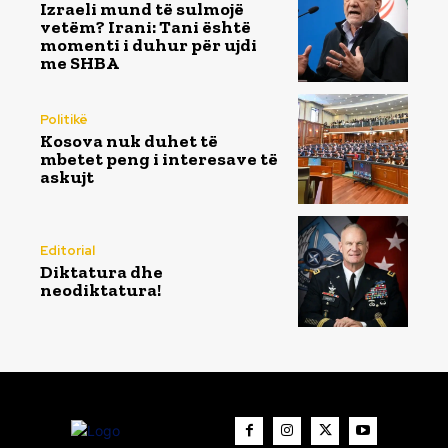
Izraeli mund të sulmojë
vetëm? Irani: Tani është
momenti i duhur për ujdi
me SHBA
Politikë
Kosova nuk duhet të
mbetet peng i interesave të
askujt
Editorial
Diktatura dhe
neodiktatura!