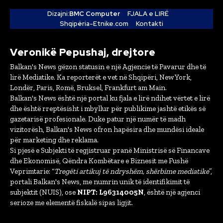
Dizajni:
BMC Computer
FJALA e LIRË
Shqipëria-Etnike.com
Kontakti
Veronikë Pepushaj, drejtore
Balkan's News gëzon statusin e një Agjencie të Pavarur dhe të
lirë Mediatike. Ka reporterët e vet në Shqipëri, New York,
Londër, Paris, Romë, Bruksel, Frankfurt am Main.
Balkan's News është një portal ku fjala e lirë ndihet vërtet e lirë
dhe është rreptësisht i mbyllur për publikime jashtë etikës së
gazetarisë profesionale. Duke patur një numër të madh
vizitorësh, Balkan's News ofron hapësira dhe mundësi ideale
për marketing dhe reklama.
Si pjesë e Subjekti të regjistruar pranë Ministrisë së Financave
dhe Ekonomisë, Qëndra Kombëtare e Biznesit me Fushë
Veprimtarie: “
Tregëti artikuj të ndryshëm, shërbime mediatike
”,
portali Balkan's News, me numrin unik të identifikimit të
subjektit (NUIS), ose
NIPT: L96314005N
, është një agjenci
serioze me elementë fiskalë sipas ligjit.