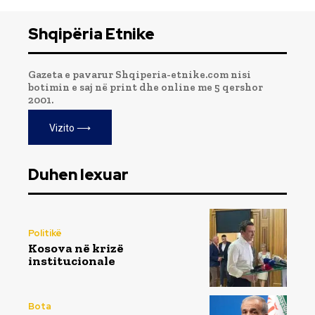
Shqipëria Etnike
Gazeta e pavarur Shqiperia-etnike.com nisi
botimin e saj në print dhe online me 5 qershor
2001.
Vizito ⟶
Duhen lexuar
Politikë
Kosova në krizë
institucionale
Bota