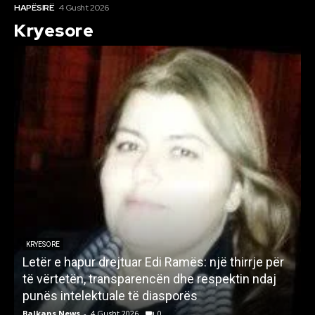
HAPËSIRË
4 Gusht 2026
Kryesore
KRYESORE
Letër e hapur drejtuar Edi Ramës: një thirrje për
A
të vërtetën, transparencën dhe respektin ndaj
punës intelektuale të diasporës
p
Balkans News
-
4 Gusht 2026
0
B