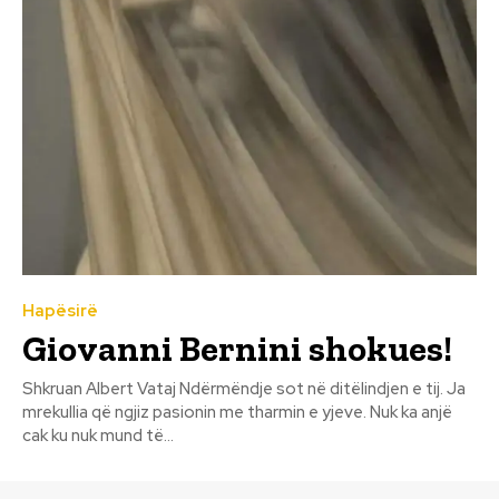
Hapësirë
Giovanni Bernini shokues!
Shkruan Albert Vataj Ndërmëndje sot në ditëlindjen e tij. Ja
mrekullia që ngjiz pasionin me tharmin e yjeve. Nuk ka anjë
cak ku nuk mund të...