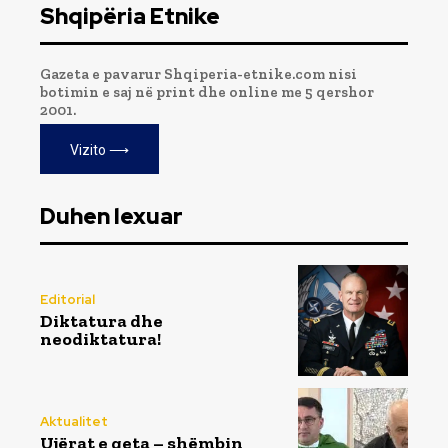
Shqipëria Etnike
Gazeta e pavarur Shqiperia-etnike.com nisi
botimin e saj në print dhe online me 5 qershor
2001.
Vizito ⟶
Duhen lexuar
Editorial
Diktatura dhe
neodiktatura!
Aktualitet
Ujërat e qeta – shëmbin