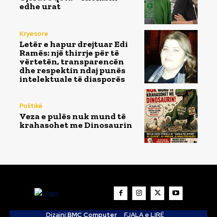
edhe urat
Kryesore
Letër e hapur drejtuar Edi
Ramës: një thirrje për të
vërtetën, transparencën
dhe respektin ndaj punës
intelektuale të diasporës
Politikë
Veza e pulës nuk mund të
krahasohet me Dinosaurin
Dizajni:
BMC Computer
FJALA e LIRË