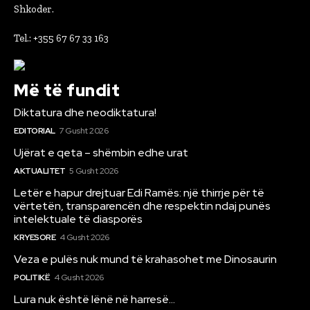
Shkoder.
Tel.: +355 67 67 33 163
Më të fundit
Diktatura dhe neodiktatura!
EDITORIAL
7 Gusht 2026
Ujërat e qeta – shëmbin edhe urat
AKTUALITET
5 Gusht 2026
Letër e hapur drejtuar Edi Ramës: një thirrje për të
vërtetën, transparencën dhe respektin ndaj punës
intelektuale të diasporës
KRYESORE
4 Gusht 2026
Veza e pulës nuk mund të krahasohet me Dinosaurin
POLITIKË
4 Gusht 2026
Lura nuk është lënë në harresë…