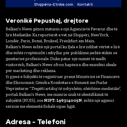
Shqipëria-Etnike.com
Kontakti
Veronikë Pepushaj, drejtore
Balkan's News gëzon statusin e një Agjencie të Pavarur dhe të
lirë Mediatike. Ka reporterët e vet në Shqipëri, New York,
Londër, Paris, Romë, Bruksel, Frankfurt am Main.
Balkan's News është një portal ku fjala e lirë ndihet vërtet e lirë
dhe është rreptësisht i mbyllur për publikime jashtë etikës së
gazetarisë profesionale. Duke patur një numër të madh
vizitorësh, Balkan's News ofron hapësira dhe mundësi ideale
për marketing dhe reklama.
Si pjesë e Subjekti të regjistruar pranë Ministrisë së Financave
dhe Ekonomisë, Qëndra Kombëtare e Biznesit me Fushë
Veprimtarie: “
Tregëti artikuj të ndryshëm, shërbime mediatike
”,
portali Balkan's News, me numrin unik të identifikimit të
subjektit (NUIS), ose
NIPT: L96314005N
, është një agjenci
serioze me elementë fiskalë sipas ligjit.
Adresa - Telefoni