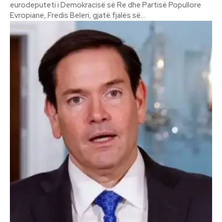
eurodeputeti i Demokracisë së Re dhe Partisë Popullore
Evropiane, Fredis Beleri, gjatë fjalës së...