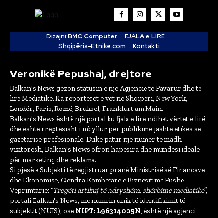
Dizajni:
BMC Computer
FJALA e LIRË
Shqipëria-Etnike.com
Kontakti
Veronikë Pepushaj, drejtore
Balkan's News gëzon statusin e një Agjencie të Pavarur dhe të
lirë Mediatike. Ka reporterët e vet në Shqipëri, New York,
Londër, Paris, Romë, Bruksel, Frankfurt am Main.
Balkan's News është një portal ku fjala e lirë ndihet vërtet e lirë
dhe është rreptësisht i mbyllur për publikime jashtë etikës së
gazetarisë profesionale. Duke patur një numër të madh
vizitorësh, Balkan's News ofron hapësira dhe mundësi ideale
për marketing dhe reklama.
Si pjesë e Subjekti të regjistruar pranë Ministrisë së Financave
dhe Ekonomisë, Qëndra Kombëtare e Biznesit me Fushë
Veprimtarie: “
Tregëti artikuj të ndryshëm, shërbime mediatike
”,
portali Balkan's News, me numrin unik të identifikimit të
subjektit (NUIS), ose
NIPT: L96314005N
, është një agjenci