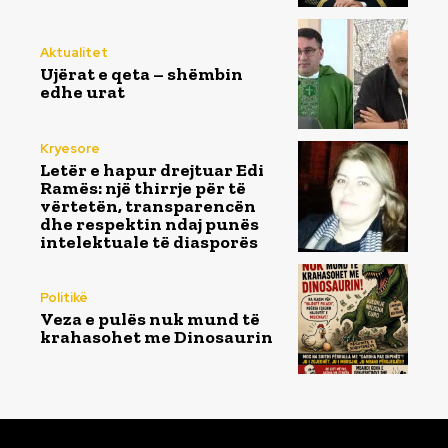
Aktualitet
Ujërat e qeta – shëmbin
edhe urat
Kryesore
Letër e hapur drejtuar Edi
Ramës: një thirrje për të
vërtetën, transparencën
dhe respektin ndaj punës
intelektuale të diasporës
Politikë
Veza e pulës nuk mund të
krahasohet me Dinosaurin