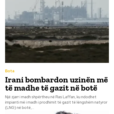
Bota
Irani bombardon uzinën më
të madhe të gazit në botë
Një zjarr i madh shpërtheu në Ras Laffan, ku ndodhet
impianti më i madh i prodhimit të gazit të lëngshëm natyror
(LNG) në botë,...