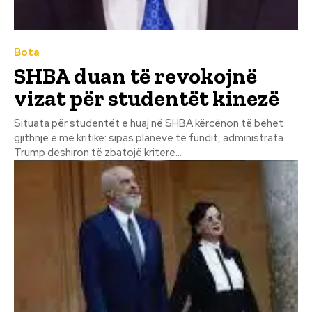
Bota
SHBA duan të revokojnë
vizat për studentët kinezë
Situata për studentët e huaj në SHBA kërcënon të bëhet
gjithnjë e më kritike: sipas planeve të fundit, administrata
Trump dëshiron të zbatojë kritere...