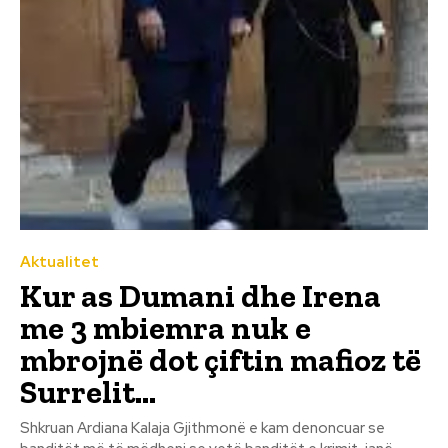
Aktualitet
Kur as Dumani dhe Irena
me 3 mbiemra nuk e
mbrojnë dot çiftin mafioz të
Surrelit…
Shkruan Ardiana Kalaja Gjithmonë e kam denoncuar se