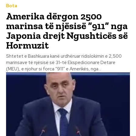
Bota
Amerika dërgon 2500
marinsa të njësisë “911” nga
Japonia drejt Ngushticës së
Hormuzit
Shtetet e Bashkuara kanë urdhëruar ridislokimin e 2,500
marinsave të njësisë së 31-të Ekspedicionare Detare
(MEU), e njohur si forca “911” e Amerikës, nga...