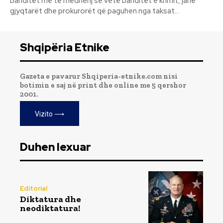
banditët më të mëdhenj se vetë banditët e krimit, janë
gjyqtarët dhe prokurorët që paguhen nga taksat...
Shqipëria Etnike
Gazeta e pavarur Shqiperia-etnike.com nisi
botimin e saj në print dhe online me 5 qershor
2001.
Vizito ⟶
Duhen lexuar
Editorial
Diktatura dhe
neodiktatura!