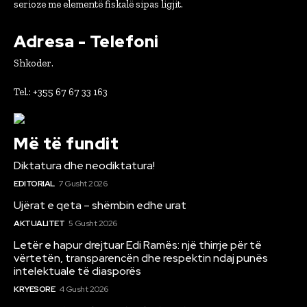
serioze me elementë fiskalë sipas ligjit.
Adresa - Telefoni
Shkoder.
Tel.: +355 67 67 33 163
Më të fundit
Diktatura dhe neodiktatura!
EDITORIAL
7 Gusht 2026
Ujërat e qeta – shëmbin edhe urat
AKTUALITET
5 Gusht 2026
Letër e hapur drejtuar Edi Ramës: një thirrje për të
vërtetën, transparencën dhe respektin ndaj punës
intelektuale të diasporës
KRYESORE
4 Gusht 2026