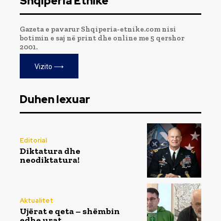
Shqipëria Etnike
Gazeta e pavarur Shqiperia-etnike.com nisi
botimin e saj në print dhe online me 5 qershor
2001.
Vizito ⟶
Duhen lexuar
Editorial
Diktatura dhe
neodiktatura!
Aktualitet
Ujërat e qeta – shëmbin
edhe urat