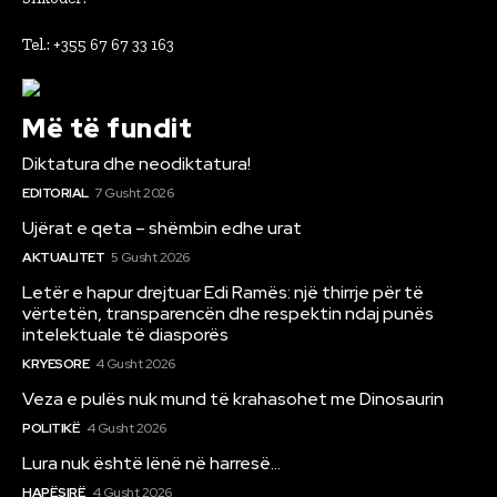
Tel.: +355 67 67 33 163
Më të fundit
Diktatura dhe neodiktatura!
EDITORIAL
7 Gusht 2026
Ujërat e qeta – shëmbin edhe urat
AKTUALITET
5 Gusht 2026
Letër e hapur drejtuar Edi Ramës: një thirrje për të
vërtetën, transparencën dhe respektin ndaj punës
intelektuale të diasporës
KRYESORE
4 Gusht 2026
Veza e pulës nuk mund të krahasohet me Dinosaurin
POLITIKË
4 Gusht 2026
Lura nuk është lënë në harresë…
HAPËSIRË
4 Gusht 2026