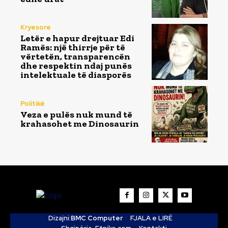
Kryesore
Letër e hapur drejtuar Edi
Ramës: një thirrje për të
vërtetën, transparencën
dhe respektin ndaj punës
intelektuale të diasporës
Politikë
Veza e pulës nuk mund të
krahasohet me Dinosaurin
Dizajni:
BMC Computer
FJALA e LIRË