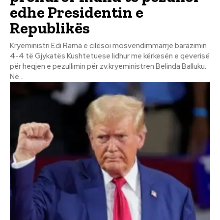
edhe Presidentin e
Republikës
Kryeministri Edi Rama e cilësoi mosvendimmarrje barazimin
4-4 të Gjykatës Kushtetuese lidhur me kërkesën e qeverisë
për heqjen e pezullimin për zv.kryeministren Belinda Balluku.
Në...