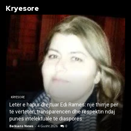
Kryesore
KRYESORE
Letër e hapur drejtuar Edi Ramës: një thirrje për
A
të vërtetën, transparencën dhe respektin ndaj
punës intelektuale të diasporës
p
Balkans News
-
4 Gusht 2026
0
B