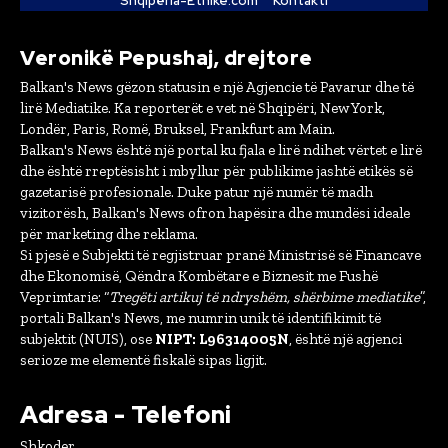
Shqipëria-Etnike.com
Kontakti
Veronikë Pepushaj, drejtore
Balkan's News gëzon statusin e një Agjencie të Pavarur dhe të
lirë Mediatike. Ka reporterët e vet në Shqipëri, New York,
Londër, Paris, Romë, Bruksel, Frankfurt am Main.
Balkan's News është një portal ku fjala e lirë ndihet vërtet e lirë
dhe është rreptësisht i mbyllur për publikime jashtë etikës së
gazetarisë profesionale. Duke patur një numër të madh
vizitorësh, Balkan's News ofron hapësira dhe mundësi ideale
për marketing dhe reklama.
Si pjesë e Subjekti të regjistruar pranë Ministrisë së Financave
dhe Ekonomisë, Qëndra Kombëtare e Biznesit me Fushë
Veprimtarie: “
Tregëti artikuj të ndryshëm, shërbime mediatike
”,
portali Balkan's News, me numrin unik të identifikimit të
subjektit (NUIS), ose
NIPT: L96314005N
, është një agjenci
serioze me elementë fiskalë sipas ligjit.
Adresa - Telefoni
Shkoder.