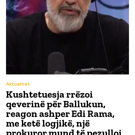
Aktualitet
Kushtetuesja rrëzoi
qeverinë për Ballukun,
reagon ashper Edi Rama,
me ketë logjikë, një
prokuror mund të pezulloi