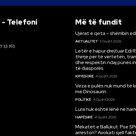
- Telefoni
Më të fundit
Ujërat e qeta – shëmbin ed
AKTUALITET
5 Gusht 2026
67 33 163
Letër e hapur drejtuar Edi 
thirrje për të vërtetën, tr
dhe respektin ndaj punës i
të diasporës
KRYESORE
4 Gusht 2026
Veza e pulës nuk mund të 
me Dinosaurin
POLITIKË
4 Gusht 2026
Lura nuk është lënë në har
HAPËSIRË
4 Gusht 2026
Mëkatet e Ballukut: Pse SP
arreston? Avokati sjell fakt