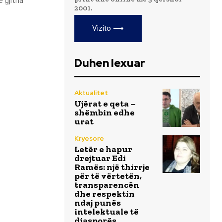
2001.
Vizito ⟶
Duhen lexuar
Aktualitet
Ujërat e qeta –
shëmbin edhe
urat
Kryesore
Letër e hapur
drejtuar Edi
Ramës: një thirrje
për të vërtetën,
transparencën
dhe respektin
ndaj punës
intelektuale të
diasporës