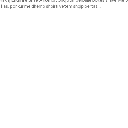
otës sllave! Me të gjitha
flas, por kur më dhëmb shpirti vetëm shqip bërtas!...