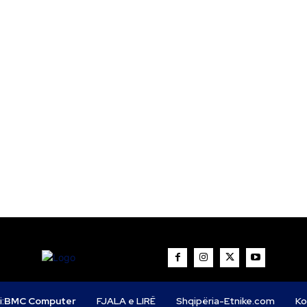
i:
BMC Computer
FJALA e LIRË
Shqipëria-Etnike.com
Ko