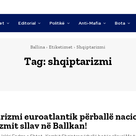
tet
Editorial
Politikë
Anti-Mafia
Bota
Ballina
Etiketimet
Shqiptarizmi
Tag:
shqiptarizmi
rizmi euroatlantik përballë naci
zmit sllav në Ballkan!