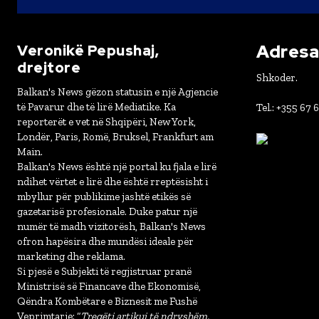
Adresa 
Veronikë Pepushaj,
drejtore
Shkoder.
Balkan's News gëzon statusin e një Agjencie
të Pavarur dhe të lirë Mediatike. Ka
Tel.: +355 67 
reporterët e vet në Shqipëri, New York,
Londër, Paris, Romë, Bruksel, Frankfurt am
Main.
Balkan's News është një portal ku fjala e lirë
ndihet vërtet e lirë dhe është rreptësisht i
mbyllur për publikime jashtë etikës së
gazetarisë profesionale. Duke patur një
numër të madh vizitorësh, Balkan's News
ofron hapësira dhe mundësi ideale për
marketing dhe reklama.
Si pjesë e Subjekti të regjistruar pranë
Ministrisë së Financave dhe Ekonomisë,
Qëndra Kombëtare e Biznesit me Fushë
Veprimtarie: “
Tregëti artikuj të ndryshëm,