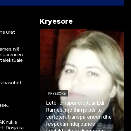
Kryesore
he urat
Ramës: një
ansparencën
ntelektuale
krahasohet
KRYESORE
Letër e hapur drejtuar Edi
resë…
Ramës: një thirrje për të
vërtetën, transparencën dhe
AK nuk e
respektin ndaj punës
et: Dosja ka
intelektuale të diasporës