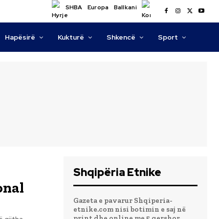
SHBA
Europa
Ballkani
Hapësirë
Kukturë
Shkencë
Sport
Shqipëria Etnike
onal
Gazeta e pavarur Shqiperia-
etnike.com nisi botimin e saj në
print dhe online me 5 qershor