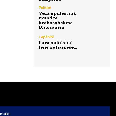
Politikë
Veza e pulës nuk
mund të
krahasohet me
Dinosaurin
Hapësirë
Lura nuk është
lënë në harresë…
ntakti