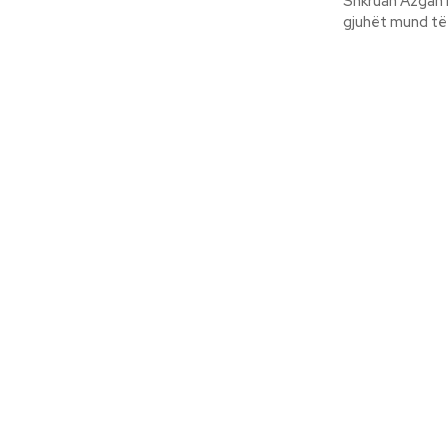
Shkruan Azgan Haklaj Endrra e Shtet- Kombit Shqiptar përballë b
gjuhët mund të 