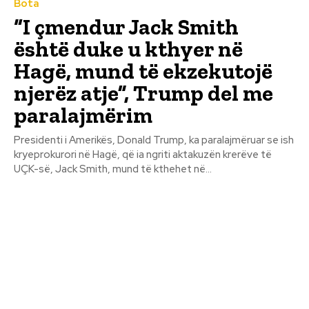
Bota
“I çmendur Jack Smith
është duke u kthyer në
Hagë, mund të ekzekutojë
njerëz atje”, Trump del me
paralajmërim
Presidenti i Amerikës, Donald Trump, ka paralajmëruar se ish
kryeprokurori në Hagë, që ia ngriti aktakuzën krerëve të
UÇK-së, Jack Smith, mund të kthehet në...