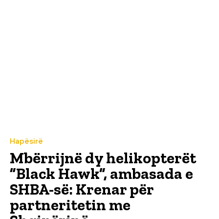
Hapësirë
Mbërrijnë dy helikopterët
”Black Hawk”, ambasada e
SHBA-së: Krenar për
partneritetin me