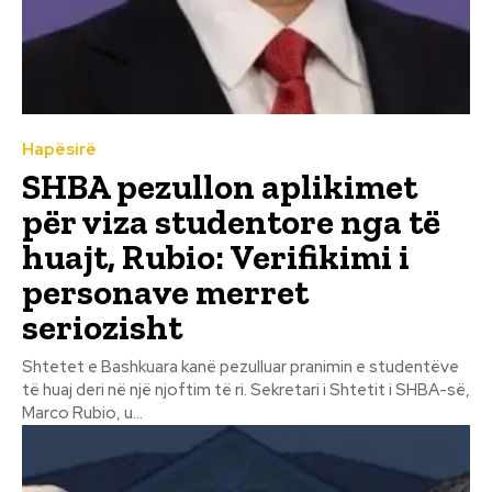
Hapësirë
SHBA pezullon aplikimet
për viza studentore nga të
huajt, Rubio: Verifikimi i
personave merret
seriozisht
Shtetet e Bashkuara kanë pezulluar pranimin e studentëve
të huaj deri në një njoftim të ri. Sekretari i Shtetit i SHBA-së,
Marco Rubio, u...