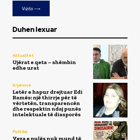
Vizito ⟶
Duhen lexuar
Aktualitet
Ujërat e qeta – shëmbin
edhe urat
Kryesore
Letër e hapur drejtuar Edi
Ramës: një thirrje për të
vërtetën, transparencën
dhe respektin ndaj punës
intelektuale të diasporës
Politikë
Veza e pulës nuk mund të