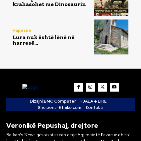
krahasohet me Dinosaurin
Hapësirë
Lura nuk është lënë në
harresë…
Dizajni:
BMC Computer
FJALA e LIRË
Shqipëria-Etnike.com
Kontakti
Veronikë Pepushaj, drejtore
Balkan's News gëzon statusin e një Agjencie të Pavarur dhe të