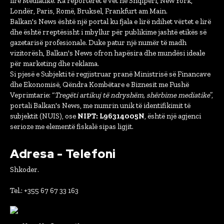
lirë Mediatike. Ka reporterët e vet në Shqipëri, New York,
Londër, Paris, Romë, Bruksel, Frankfurt am Main.
Balkan's News është një portal ku fjala e lirë ndihet vërtet e lirë
dhe është rreptësisht i mbyllur për publikime jashtë etikës së
gazetarisë profesionale. Duke patur një numër të madh
vizitorësh, Balkan's News ofron hapësira dhe mundësi ideale
për marketing dhe reklama.
Si pjesë e Subjekti të regjistruar pranë Ministrisë së Financave
dhe Ekonomisë, Qëndra Kombëtare e Biznesit me Fushë
Veprimtarie: “
Tregëti artikuj të ndryshëm, shërbime mediatike
”,
portali Balkan's News, me numrin unik të identifikimit të
subjektit (NUIS), ose
NIPT: L96314005N
, është një agjenci
serioze me elementë fiskalë sipas ligjit.
Adresa - Telefoni
Shkoder.
Tel.: +355 67 67 33 163