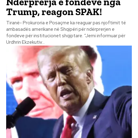
Ndërprerja e fondeve nga
Trump, reagon SPAK!
Tiranë- Prokuroria e Posaçme ka reaguar pas njoftimit të
ambasadës amerikane në Shqipëri për ndërprerjen e
fondeve për institucionet shqiptare. “Jemi informuar për
Urdhrin Ekzekutiv...