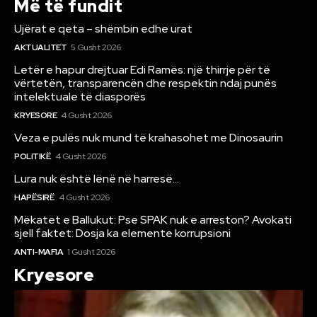
Më të fundit
Ujërat e qeta – shëmbin edhe urat
AKTUALITET
5 Gusht 2026
Letër e hapur drejtuar Edi Ramës: një thirrje për të
vërtetën, transparencën dhe respektin ndaj punës
intelektuale të diasporës
KRYESORE
4 Gusht 2026
Veza e pulës nuk mund të krahasohet me Dinosaurin
POLITIKË
4 Gusht 2026
Lura nuk është lënë në harresë…
HAPËSIRË
4 Gusht 2026
Mëkatet e Ballukut: Pse SPAK nuk e arreston? Avokati
sjell faktet: Dosja ka elemente korrupsioni
ANTI-MAFIA
1 Gusht 2026
Kryesore