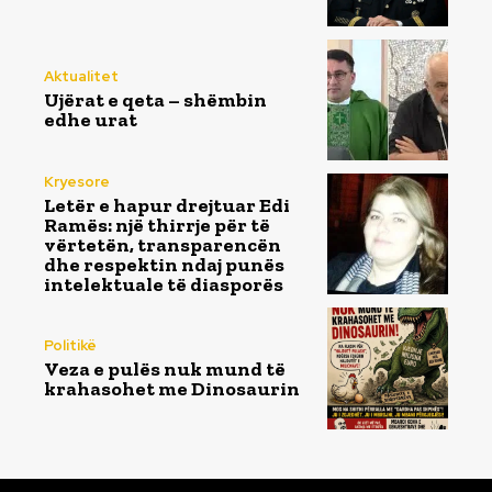
Aktualitet
Ujërat e qeta – shëmbin
edhe urat
Kryesore
Letër e hapur drejtuar Edi
Ramës: një thirrje për të
vërtetën, transparencën
dhe respektin ndaj punës
intelektuale të diasporës
Politikë
Veza e pulës nuk mund të
krahasohet me Dinosaurin