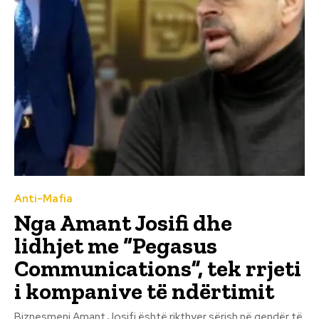
Anti-Mafia
Nga Amant Josifi dhe
lidhjet me “Pegasus
Communications”, tek rrjeti
i kompanive të ndërtimit
Biznesmeni Amant Josifi është rikthyer sërish në qendër të