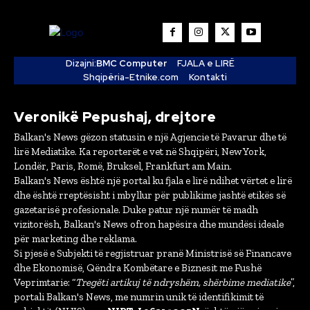
Dizajni:
BMC Computer
FJALA e LIRË
Shqipëria-Etnike.com
Kontakti
Veronikë Pepushaj, drejtore
Balkan's News gëzon statusin e një Agjencie të Pavarur dhe të
lirë Mediatike. Ka reporterët e vet në Shqipëri, New York,
Londër, Paris, Romë, Bruksel, Frankfurt am Main.
Balkan's News është një portal ku fjala e lirë ndihet vërtet e lirë
dhe është rreptësisht i mbyllur për publikime jashtë etikës së
gazetarisë profesionale. Duke patur një numër të madh
vizitorësh, Balkan's News ofron hapësira dhe mundësi ideale
për marketing dhe reklama.
Si pjesë e Subjekti të regjistruar pranë Ministrisë së Financave
dhe Ekonomisë, Qëndra Kombëtare e Biznesit me Fushë
Veprimtarie: “
Tregëti artikuj të ndryshëm, shërbime mediatike
”,
portali Balkan's News, me numrin unik të identifikimit të