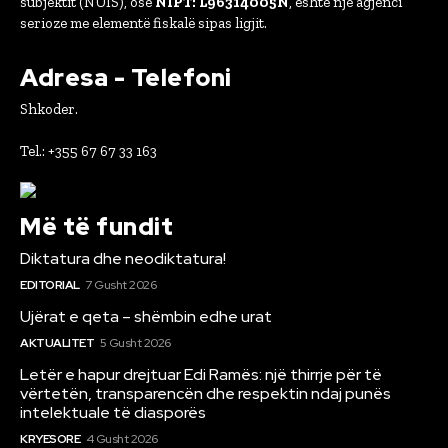
subjektit (NUIS), ose
NIPT: L96314005N
, është një agjenci
serioze me elementë fiskalë sipas ligjit.
Adresa - Telefoni
Shkoder.
Tel.: +355 67 67 33 163
Më të fundit
Diktatura dhe neodiktatura!
EDITORIAL
7 Gusht 2026
Ujërat e qeta – shëmbin edhe urat
AKTUALITET
5 Gusht 2026
Letër e hapur drejtuar Edi Ramës: një thirrje për të
vërtetën, transparencën dhe respektin ndaj punës
intelektuale të diasporës
KRYESORE
4 Gusht 2026