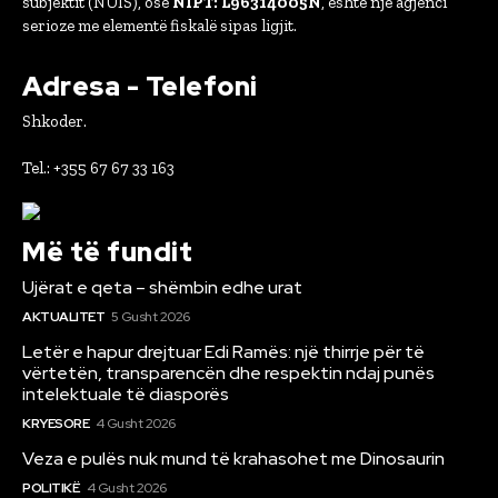
subjektit (NUIS), ose
NIPT: L96314005N
, është një agjenci
serioze me elementë fiskalë sipas ligjit.
Adresa - Telefoni
Shkoder.
Tel.: +355 67 67 33 163
Më të fundit
Ujërat e qeta – shëmbin edhe urat
AKTUALITET
5 Gusht 2026
Letër e hapur drejtuar Edi Ramës: një thirrje për të
vërtetën, transparencën dhe respektin ndaj punës
intelektuale të diasporës
KRYESORE
4 Gusht 2026
Veza e pulës nuk mund të krahasohet me Dinosaurin
POLITIKË
4 Gusht 2026