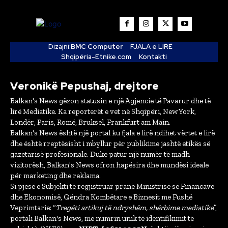
Dizajni:
BMC Computer
FJALA e LIRË
Shqipëria-Etnike.com
Kontakti
Veronikë Pepushaj, drejtore
Balkan's News gëzon statusin e një Agjencie të Pavarur dhe të
lirë Mediatike. Ka reporterët e vet në Shqipëri, New York,
Londër, Paris, Romë, Bruksel, Frankfurt am Main.
Balkan's News është një portal ku fjala e lirë ndihet vërtet e lirë
dhe është rreptësisht i mbyllur për publikime jashtë etikës së
gazetarisë profesionale. Duke patur një numër të madh
vizitorësh, Balkan's News ofron hapësira dhe mundësi ideale
për marketing dhe reklama.
Si pjesë e Subjekti të regjistruar pranë Ministrisë së Financave
dhe Ekonomisë, Qëndra Kombëtare e Biznesit me Fushë
Veprimtarie: “
Tregëti artikuj të ndryshëm, shërbime mediatike
”,
portali Balkan's News, me numrin unik të identifikimit të