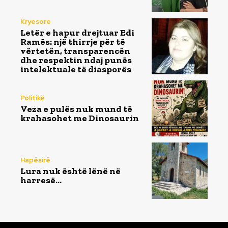
Kryesore
Letër e hapur drejtuar Edi
Ramës: një thirrje për të
vërtetën, transparencën
dhe respektin ndaj punës
intelektuale të diasporës
Politikë
Veza e pulës nuk mund të
krahasohet me Dinosaurin
Hapësirë
Lura nuk është lënë në
harresë…