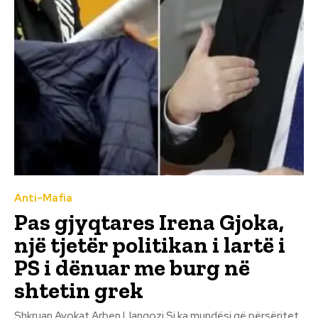
Anti-Mafia
Pas gjyqtares Irena Gjoka,
një tjetër politikan i lartë i
PS i dënuar me burg në
shtetin grek
Shkruan Avokat Arben Llangozi Si ka mundësi që përsëritet