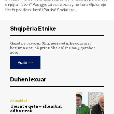
e njëjta histori? Pas gjyqtares së posaçme Irena Gjoka, një
tjetër politikan i lartë i Partisë Socialiste...
Shqipëria Etnike
Gazeta e pavarur Shqiperia-etnike.com nisi
botimin e saj në print dhe online me 5 qershor
2001.
Vizito ⟶
Duhen lexuar
Aktualitet
Ujërat e qeta – shëmbin
edhe urat