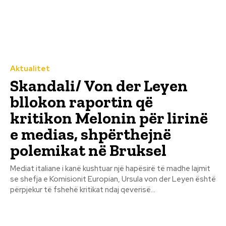
Aktualitet
Skandali/ Von der Leyen
bllokon raportin që
kritikon Melonin për lirinë
e medias, shpërthejnë
polemikat në Bruksel
Mediat italiane i kanë kushtuar një hapësirë të madhe lajmit
se shefja e Komisionit Europian, Ursula von der Leyen është
përpjekur të fshehë kritikat ndaj qeverisë...