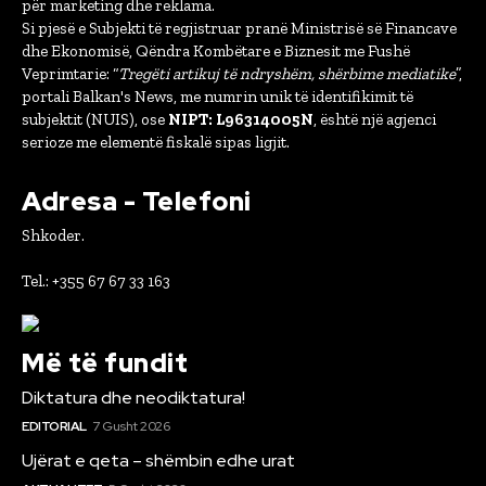
për marketing dhe reklama.
Si pjesë e Subjekti të regjistruar pranë Ministrisë së Financave
dhe Ekonomisë, Qëndra Kombëtare e Biznesit me Fushë
Veprimtarie: “
Tregëti artikuj të ndryshëm, shërbime mediatike
”,
portali Balkan's News, me numrin unik të identifikimit të
subjektit (NUIS), ose
NIPT: L96314005N
, është një agjenci
serioze me elementë fiskalë sipas ligjit.
Adresa - Telefoni
Shkoder.
Tel.: +355 67 67 33 163
Më të fundit
Diktatura dhe neodiktatura!
EDITORIAL
7 Gusht 2026
Ujërat e qeta – shëmbin edhe urat