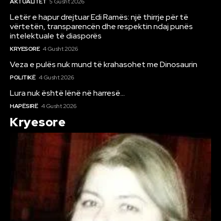
AKTUALITET
5 Gusht 2026
Letër e hapur drejtuar Edi Ramës: një thirrje për të
vërtetën, transparencën dhe respektin ndaj punës
intelektuale të diasporës
KRYESORE
4 Gusht 2026
Veza e pulës nuk mund të krahasohet me Dinosaurin
POLITIKË
4 Gusht 2026
Lura nuk është lënë në harresë…
HAPËSIRË
4 Gusht 2026
Kryesore