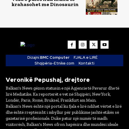
krahasohet me Dinosaurin
Dizajni:
BMC Computer
FJALA e LIRË
Shqipëria-Etnike.com
Kontakti
Veronikë Pepushaj, drejtore
Balkan's News gëzon statusin e një Agjencie të Pavarur dhe të
lirë Mediatike. Ka reporterët e vet në Shqipëri, New York,
Londër, Paris, Romë, Bruksel, Frankfurt am Main.
Balkan's News është një portal ku fjala e lirë ndihet vërtet e lirë
dhe është rreptësisht i mbyllur për publikime jashtë etikës së
gazetarisë profesionale. Duke patur një numër të madh
vizitorësh, Balkan's News ofron hapësira dhe mundësi ideale