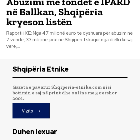
Abuzimi me fondet e IPARD
në Ballkan, Shqipëria
kryeson listën
Raporti i KE: Nga 47 milionë euro të dyshuara për abuzim në
7 vende, 33 milionë janë në Shqipëri. I skuqur nga dielli i kësaj
vere,...
Shqipëria Etnike
Gazeta e pavarur Shqiperia-etnike.com nisi
botimin e saj në print dhe online me 5 qershor
2001.
Vizito ⟶
Duhen lexuar