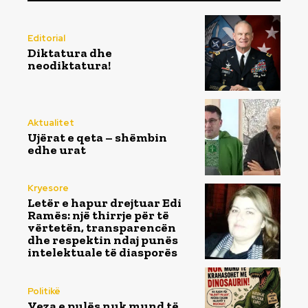
Editorial
Diktatura dhe
neodiktatura!
Aktualitet
Ujërat e qeta – shëmbin
edhe urat
Kryesore
Letër e hapur drejtuar Edi
Ramës: një thirrje për të
vërtetën, transparencën
dhe respektin ndaj punës
intelektuale të diasporës
Politikë
Veza e pulës nuk mund të