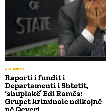
Aktualitet
Raporti i fundit i
Departamenti i Shtetit,
‘shuplakë’ Edi Ramës:
Grupet kriminale ndikojnë
në Qeveri