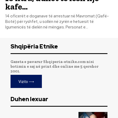
kafe…
14 oficerët e doganave të arrestuar në Mavromat (Qafë-
Botë) për ryshfet, u sollën në zyrën e hetuesit të
Igumenicës të dielën në mëngjes. Personat e...
Shqipëria Etnike
Gazeta e pavarur Shqiperia-etnike.com nisi
botimin e saj në print dhe online me 5 qershor
2001.
Vizito ⟶
Duhen lexuar