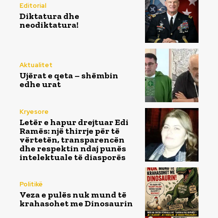
Editorial
Diktatura dhe
neodiktatura!
Aktualitet
Ujërat e qeta – shëmbin
edhe urat
Kryesore
Letër e hapur drejtuar Edi
Ramës: një thirrje për të
vërtetën, transparencën
dhe respektin ndaj punës
intelektuale të diasporës
Politikë
Veza e pulës nuk mund të
krahasohet me Dinosaurin