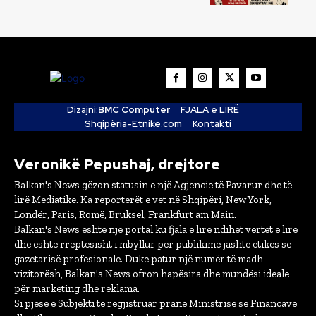
Dizajni:
BMC Computer
FJALA e LIRË
Shqipëria-Etnike.com
Kontakti
Veronikë Pepushaj, drejtore
Balkan's News gëzon statusin e një Agjencie të Pavarur dhe të
lirë Mediatike. Ka reporterët e vet në Shqipëri, New York,
Londër, Paris, Romë, Bruksel, Frankfurt am Main.
Balkan's News është një portal ku fjala e lirë ndihet vërtet e lirë
dhe është rreptësisht i mbyllur për publikime jashtë etikës së
gazetarisë profesionale. Duke patur një numër të madh
vizitorësh, Balkan's News ofron hapësira dhe mundësi ideale
për marketing dhe reklama.
Si pjesë e Subjekti të regjistruar pranë Ministrisë së Financave