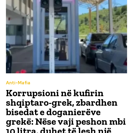
Anti-Mafia
Korrupsioni në kufirin
shqiptaro-grek, zbardhen
bisedat e doganierëve
grekë: Nëse vaji peshon mbi
10 litra, duhet të lesh një