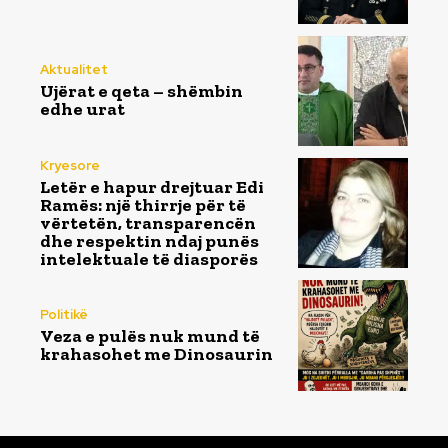
Aktualitet
Ujërat e qeta – shëmbin
edhe urat
Kryesore
Letër e hapur drejtuar Edi
Ramës: një thirrje për të
vërtetën, transparencën
dhe respektin ndaj punës
intelektuale të diasporës
Politikë
Veza e pulës nuk mund të
krahasohet me Dinosaurin