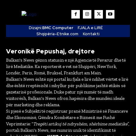
Dizajni:
BMC Computer
FJALA e LIRË
Shqipëria-Etnike.com
Kontakti
Veronikë Pepushaj, drejtore
Balkan's News gëzon statusin e një Agjencie të Pavarur dhe të
lirë Mediatike. Ka reporterët e vet në Shqipëri, New York,
Londër, Paris, Romë, Bruksel, Frankfurt am Main.
Balkan's News është një portal ku fjala e lirë ndihet vërtet e lirë
dhe është rreptësisht i mbyllur për publikime jashtë etikës së
gazetarisë profesionale. Duke patur një numër të madh
vizitorësh, Balkan's News ofron hapësira dhe mundësi ideale
për marketing dhe reklama.
Si pjesë e Subjekti të regjistruar pranë Ministrisë së Financave
dhe Ekonomisë, Qëndra Kombëtare e Biznesit me Fushë
Veprimtarie: “
Tregëti artikuj të ndryshëm, shërbime mediatike
”,
portali Balkan's News, me numrin unik të identifikimit të