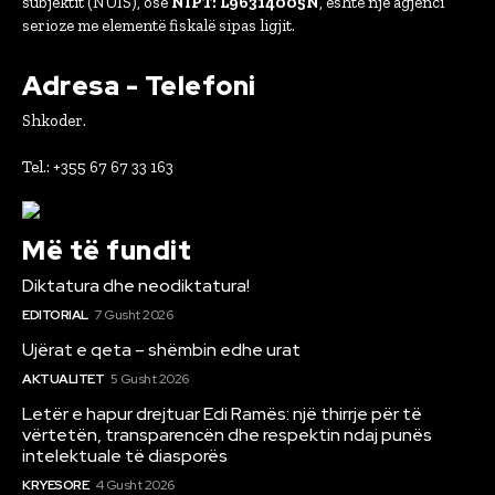
subjektit (NUIS), ose
NIPT: L96314005N
, është një agjenci
serioze me elementë fiskalë sipas ligjit.
Adresa - Telefoni
Shkoder.
Tel.: +355 67 67 33 163
Më të fundit
Diktatura dhe neodiktatura!
EDITORIAL
7 Gusht 2026
Ujërat e qeta – shëmbin edhe urat
AKTUALITET
5 Gusht 2026
Letër e hapur drejtuar Edi Ramës: një thirrje për të
vërtetën, transparencën dhe respektin ndaj punës
intelektuale të diasporës
KRYESORE
4 Gusht 2026