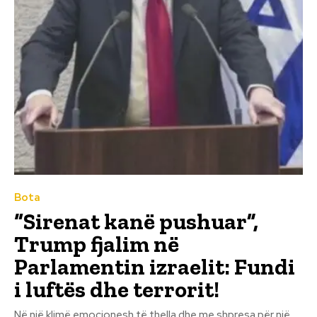
Bota
“Sirenat kanë pushuar”,
Trump fjalim në
Parlamentin izraelit: Fundi
i luftës dhe terrorit!
Në një klimë emocionesh të thella dhe me shpresa për një