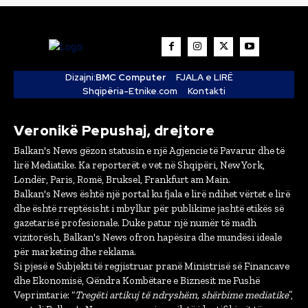
Dizajni:
BMC Computer
FJALA e LIRË
Shqipëria-Etnike.com
Kontakti
Veronikë Pepushaj, drejtore
Balkan's News gëzon statusin e një Agjencie të Pavarur dhe të
lirë Mediatike. Ka reporterët e vet në Shqipëri, New York,
Londër, Paris, Romë, Bruksel, Frankfurt am Main.
Balkan's News është një portal ku fjala e lirë ndihet vërtet e lirë
dhe është rreptësisht i mbyllur për publikime jashtë etikës së
gazetarisë profesionale. Duke patur një numër të madh
vizitorësh, Balkan's News ofron hapësira dhe mundësi ideale
për marketing dhe reklama.
Si pjesë e Subjekti të regjistruar pranë Ministrisë së Financave
dhe Ekonomisë, Qëndra Kombëtare e Biznesit me Fushë
Veprimtarie: “
Tregëti artikuj të ndryshëm, shërbime mediatike
”,