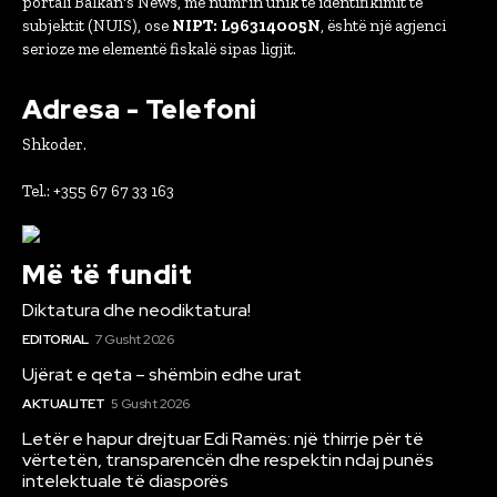
portali Balkan's News, me numrin unik të identifikimit të
subjektit (NUIS), ose
NIPT: L96314005N
, është një agjenci
serioze me elementë fiskalë sipas ligjit.
Adresa - Telefoni
Shkoder.
Tel.: +355 67 67 33 163
Më të fundit
Diktatura dhe neodiktatura!
EDITORIAL
7 Gusht 2026
Ujërat e qeta – shëmbin edhe urat
AKTUALITET
5 Gusht 2026
Letër e hapur drejtuar Edi Ramës: një thirrje për të
vërtetën, transparencën dhe respektin ndaj punës
intelektuale të diasporës