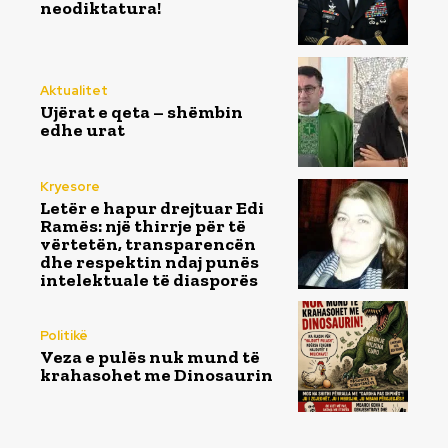
neodiktatura!
Aktualitet
Ujërat e qeta – shëmbin
edhe urat
Kryesore
Letër e hapur drejtuar Edi
Ramës: një thirrje për të
vërtetën, transparencën
dhe respektin ndaj punës
intelektuale të diasporës
Politikë
Veza e pulës nuk mund të
krahasohet me Dinosaurin