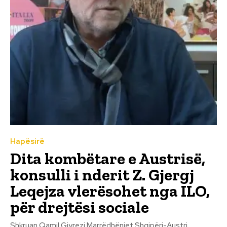
Hapësirë
Dita kombëtare e Austrisë,
konsulli i nderit Z. Gjergj
Leqejza vlerësohet nga ILO,
për drejtësi sociale
Shkruan Qamil Gjyrezi Marrëdhëniet Shqipëri-Austri,