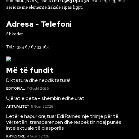
subjektit (NUIS), ose
NIPT: L96314005N
, është një agjenci
serioze me elementë fiskalë sipas ligjit.
Adresa - Telefoni
Shkoder.
Tel.: +355 67 67 33 163
Më të fundit
Diktatura dhe neodiktatura!
EDITORIAL
7 Gusht 2026
Ujërat e qeta – shëmbin edhe urat
AKTUALITET
5 Gusht 2026
Letër e hapur drejtuar Edi Ramës: një thirrje për të
vërtetën, transparencën dhe respektin ndaj punës
intelektuale të diasporës
KRYESORE
4 Gusht 2026