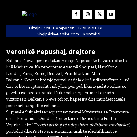
Dizajni:
BMC Computer
FJALA e LIRË
Shqipëria-Etnike.com
Kontakti
Veronikë Pepushaj, drejtore
Balkan's News gëzon statusin e një Agjencie të Pavarur dhe të
lirë Mediatike. Ka reporterët e vet në Shqipëri, New York,
Londër, Paris, Romë, Bruksel, Frankfurt am Main.
Balkan's News është një portal ku fjala e lirë ndihet vërtet e lirë
dhe është rreptësisht i mbyllur për publikime jashtë etikës së
gazetarisë profesionale. Duke patur një numër të madh
vizitorësh, Balkan's News ofron hapësira dhe mundësi ideale
për marketing dhe reklama.
Si pjesë e Subjekti të regjistruar pranë Ministrisë së Financave
dhe Ekonomisë, Qëndra Kombëtare e Biznesit me Fushë
Veprimtarie: “
Tregëti artikuj të ndryshëm, shërbime mediatike
”,
portali Balkan's News, me numrin unik të identifikimit të