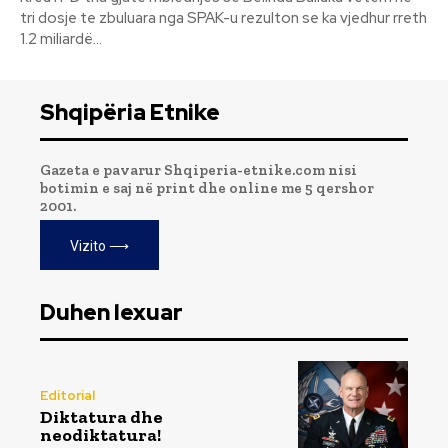
tri dosje te zbuluara nga SPAK-u rezulton se ka vjedhur rreth
1.2 miliardë...
Shqipëria Etnike
Gazeta e pavarur Shqiperia-etnike.com nisi
botimin e saj në print dhe online me 5 qershor
2001.
Vizito ⟶
Duhen lexuar
Editorial
Diktatura dhe
neodiktatura!