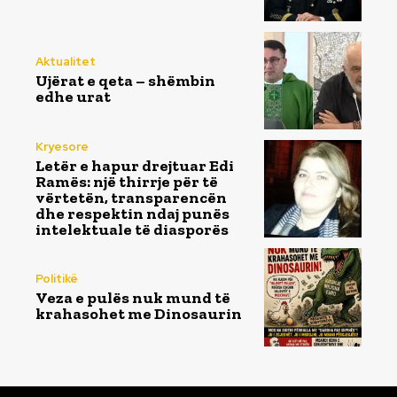
Aktualitet
Ujërat e qeta – shëmbin
edhe urat
Kryesore
Letër e hapur drejtuar Edi
Ramës: një thirrje për të
vërtetën, transparencën
dhe respektin ndaj punës
intelektuale të diasporës
Politikë
Veza e pulës nuk mund të
krahasohet me Dinosaurin