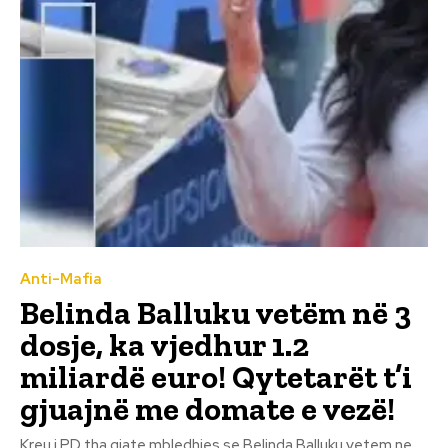
Anti-Mafia
Belinda Balluku vetëm në 3
dosje, ka vjedhur 1.2
miliardë euro! Qytetarët t’i
gjuajnë me domate e vezë!
Kreu i PD tha gjate mbledhjes se Belinda Balluku vetem ne