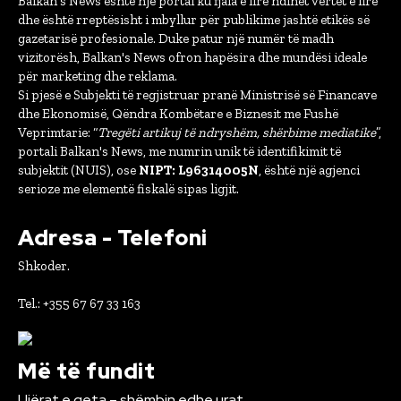
Balkan's News është një portal ku fjala e lirë ndihet vërtet e lirë
dhe është rreptësisht i mbyllur për publikime jashtë etikës së
gazetarisë profesionale. Duke patur një numër të madh
vizitorësh, Balkan's News ofron hapësira dhe mundësi ideale
për marketing dhe reklama.
Si pjesë e Subjekti të regjistruar pranë Ministrisë së Financave
dhe Ekonomisë, Qëndra Kombëtare e Biznesit me Fushë
Veprimtarie: “
Tregëti artikuj të ndryshëm, shërbime mediatike
”,
portali Balkan's News, me numrin unik të identifikimit të
subjektit (NUIS), ose
NIPT: L96314005N
, është një agjenci
serioze me elementë fiskalë sipas ligjit.
Adresa - Telefoni
Shkoder.
Tel.: +355 67 67 33 163
Më të fundit
Ujërat e qeta – shëmbin edhe urat