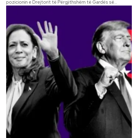
pozicionin e Drejtorit të Përgjithshëm të Gardës së...