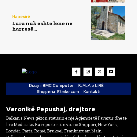
Hapësirë
Lura nuk është lënë në
harresë…
Dizajni:
BMC Computer
FJALA e LIRË
Shqipëria-Etnike.com
Kontakti
Veronikë Pepushaj, drejtore
Balkan's News gëzon statusin e një Agjencie të Pavarur dhe të
lirë Mediatike. Ka reporterët e vet në Shqipëri, New York,
Londër, Paris, Romë, Bruksel, Frankfurt am Main.