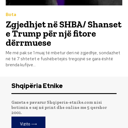
Bota
Zgjedhjet në SHBA/ Shanset
e Trump për një fitore
dërrmuese
Me më pak se 1 muaj të mbetur deri në zgjedhje, sondazhet
në të 7 shtetet e fushëbetejës tregojnë se gara është
brenda kufijve...
Shqipëria Etnike
Gazeta e pavarur Shqiperia-etnike.com nisi
botimin e saj në print dhe online me 5 qershor
2001.
Vizito ⟶