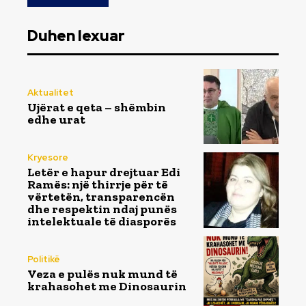
Duhen lexuar
Aktualitet
Ujërat e qeta – shëmbin
edhe urat
Kryesore
Letër e hapur drejtuar Edi
Ramës: një thirrje për të
vërtetën, transparencën
dhe respektin ndaj punës
intelektuale të diasporës
Politikë
Veza e pulës nuk mund të
krahasohet me Dinosaurin