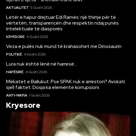
AKTUALITET
5 Gusht 2026
Letër e hapur drejtuar Edi Ramës: një thirrje për të
vërtetën, transparencën dhe respektin ndaj punës
intelektuale të diasporës
KRYESORE
4 Gusht 2026
Veza e pulës nuk mund të krahasohet me Dinosaurin
POLITIKË
4 Gusht 2026
Lura nuk është lënë në harresë…
HAPËSIRË
4 Gusht 2026
Mëkatet e Ballukut: Pse SPAK nuk e arreston? Avokati
sjell faktet: Dosja ka elemente korrupsioni
ANTI-MAFIA
1 Gusht 2026
Kryesore