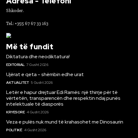
Adresa - Telefoni
Shkoder.
Tel.: +355 67 67 33 163
Më të fundit
Diktatura dhe neodiktatura!
EDITORIAL
7 Gusht 2026
Ujërat e qeta – shëmbin edhe urat
AKTUALITET
5 Gusht 2026
Letër e hapur drejtuar Edi Ramës: një thirrje për të
vërtetën, transparencën dhe respektin ndaj punës
intelektuale të diasporës
KRYESORE
4 Gusht 2026
Veza e pulës nuk mund të krahasohet me Dinosaurin
POLITIKË
4 Gusht 2026