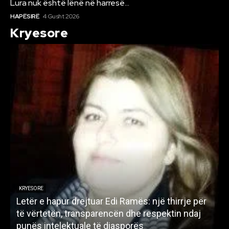
Lura nuk është lënë në harresë…
HAPËSIRË
4 Gusht 2026
Kryesore
KRYESORE
Letër e hapur drejtuar Edi Ramës: një thirrje për
A
të vërtetën, transparencën dhe respektin ndaj
punës intelektuale të diasporës
p