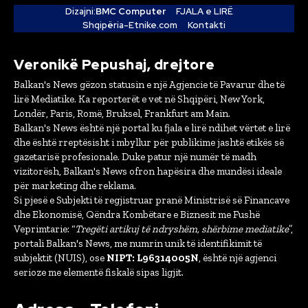
Dizajni:
BMC Computer
FJALA e LIRË
Shqipëria-Etnike.com
Kontakti
Veronikë Pepushaj, drejtore
Balkan's News gëzon statusin e një Agjencie të Pavarur dhe të
lirë Mediatike. Ka reporterët e vet në Shqipëri, New York,
Londër, Paris, Romë, Bruksel, Frankfurt am Main.
Balkan's News është një portal ku fjala e lirë ndihet vërtet e lirë
dhe është rreptësisht i mbyllur për publikime jashtë etikës së
gazetarisë profesionale. Duke patur një numër të madh
vizitorësh, Balkan's News ofron hapësira dhe mundësi ideale
për marketing dhe reklama.
Si pjesë e Subjekti të regjistruar pranë Ministrisë së Financave
dhe Ekonomisë, Qëndra Kombëtare e Biznesit me Fushë
Veprimtarie: “
Tregëti artikuj të ndryshëm, shërbime mediatike
”,
portali Balkan's News, me numrin unik të identifikimit të
subjektit (NUIS), ose
NIPT: L96314005N
, është një agjenci
serioze me elementë fiskalë sipas ligjit.