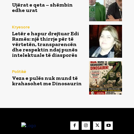
Ujërat e qeta – shëmbin
edhe urat
Kryesore
Letër e hapur drejtuar Edi
Ramës: një thirrje për të
vërtetën, transparencën
dhe respektin ndaj punës
intelektuale të diasporës
Politikë
Veza e pulës nuk mund të
krahasohet me Dinosaurin