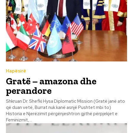
Hapësirë
Gratë – amazona dhe
perandore
Shkruan Dr. Shefki Hysa Diplomatic Mission (Gratë janë ato
që duan vetë, Burrat nuk kanë asnjë Pushtet mbi to)
Historia e Njerëzimit përgënjeshtron gjithë përpjekjet e
Feminizmit,...