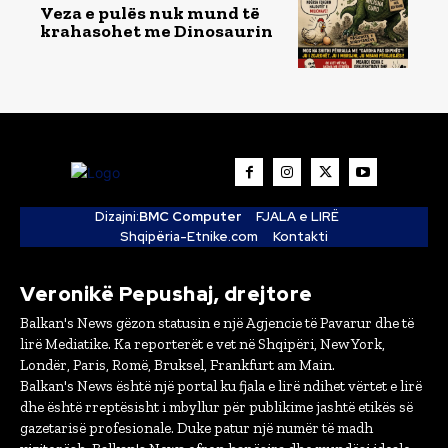
Veza e pulës nuk mund të
krahasohet me Dinosaurin
Dizajni:
BMC Computer
FJALA e LIRË
Shqipëria-Etnike.com
Kontakti
Veronikë Pepushaj, drejtore
Balkan's News gëzon statusin e një Agjencie të Pavarur dhe të
lirë Mediatike. Ka reporterët e vet në Shqipëri, New York,
Londër, Paris, Romë, Bruksel, Frankfurt am Main.
Balkan's News është një portal ku fjala e lirë ndihet vërtet e lirë
dhe është rreptësisht i mbyllur për publikime jashtë etikës së
gazetarisë profesionale. Duke patur një numër të madh