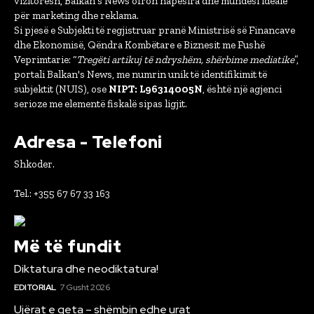
vizitorësh, Balkan's News ofron hapësira dhe mundësi ideale
për marketing dhe reklama.
Si pjesë e Subjekti të regjistruar pranë Ministrisë së Financave
dhe Ekonomisë, Qëndra Kombëtare e Biznesit me Fushë
Veprimtarie: “
Tregëti artikuj të ndryshëm, shërbime mediatike
”,
portali Balkan's News, me numrin unik të identifikimit të
subjektit (NUIS), ose
NIPT: L96314005N
, është një agjenci
serioze me elementë fiskalë sipas ligjit.
Adresa - Telefoni
Shkoder.
Tel.: +355 67 67 33 163
Më të fundit
Diktatura dhe neodiktatura!
EDITORIAL
7 Gusht 2026
Ujërat e qeta – shëmbin edhe urat