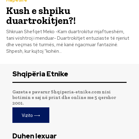
Kush e shpiku
duartrokitjen?!
Shkruan Shefqet Meko -Kam duartrokitur mjaftueshëm,
tani vёshtroj i menduar- Duartrokitjet entuziaste të njeriut
dhe veçmas të turmës, më kanë ngacmuar fantazinë.
Shpesh, kur kujtoj “kohën...
Shqipëria Etnike
Gazeta e pavarur Shqiperia-etnike.com nisi
botimin e saj në print dhe online me 5 qershor
2001.
Vizito ⟶
Duhen lexuar