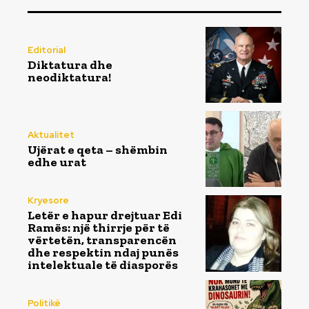
Editorial
Diktatura dhe
neodiktatura!
Aktualitet
Ujërat e qeta – shëmbin
edhe urat
Kryesore
Letër e hapur drejtuar Edi
Ramës: një thirrje për të
vërtetën, transparencën
dhe respektin ndaj punës
intelektuale të diasporës
Politikë