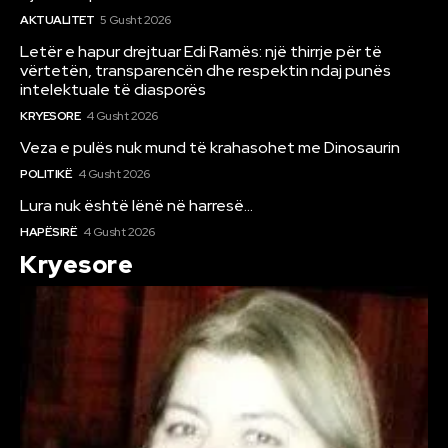
AKTUALITET
5 Gusht 2026
Letër e hapur drejtuar Edi Ramës: një thirrje për të
vërtetën, transparencën dhe respektin ndaj punës
intelektuale të diasporës
KRYESORE
4 Gusht 2026
Veza e pulës nuk mund të krahasohet me Dinosaurin
POLITIKË
4 Gusht 2026
Lura nuk është lënë në harresë…
HAPËSIRË
4 Gusht 2026
Kryesore