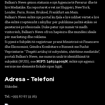
Balkan's News gëzon statusin e një Agjencie të Pavarur dhe të
lirë Mediatike. Ka reporterët e vet në Shqipëri, New York,
Londër, Paris, Romë, Bruksel, Frankfurt am Main.
Balkan's News është një portal ku fjala e lirë ndihet vërtet e lirë
dhe është rreptësisht i mbyllur për publikime jashtë etikës së
gazetarisë profesionale. Duke patur një numër të madh
vizitorësh, Balkan's News ofron hapësira dhe mundësi ideale
për marketing dhe reklama.
Si pjesë e Subjekti të regjistruar pranë Ministrisë së Financave
dhe Ekonomisë, Qëndra Kombëtare e Biznesit me Fushë
Veprimtarie: “
Tregëti artikuj të ndryshëm, shërbime mediatike
”,
portali Balkan's News, me numrin unik të identifikimit të
subjektit (NUIS), ose
NIPT: L96314005N
, është një agjenci
serioze me elementë fiskalë sipas ligjit.
Adresa - Telefoni
Shkoder.
Tel.: +355 67 67 33 163