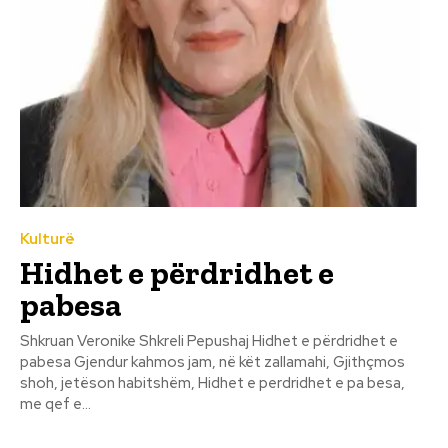
Kulturë
Hidhet e përdridhet e
pabesa
Shkruan Veronike Shkreli Pepushaj Hidhet e përdridhet e
pabesa Gjendur kahmos jam, në kët zallamahi, Gjithçmos
shoh, jetëson habitshëm, Hidhet e perdridhet e pa besa,
me qef e...