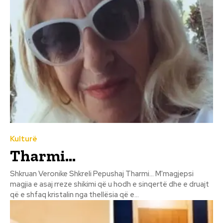
Kulturë
Tharmi…
Shkruan Veronike Shkreli Pepushaj Tharmi... M'magjepsi
magjia e asaj rreze shikimi që u hodh e sinqertë dhe e druajt
që e shfaq kristalin nga thellësia që e...