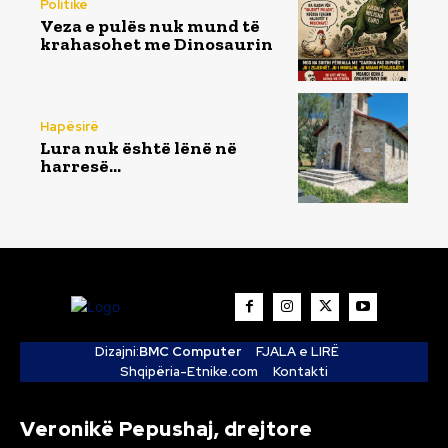
Politikë
Veza e pulës nuk mund të
krahasohet me Dinosaurin
Hapësirë
Lura nuk është lënë në
harresë…
Dizajni:
BMC Computer
FJALA e LIRË
Shqipëria-Etnike.com
Kontakti
Veronikë Pepushaj, drejtore