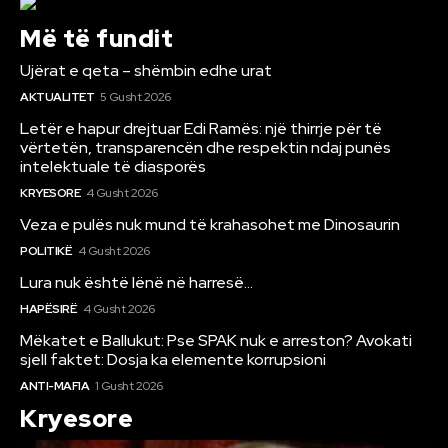
Më të fundit
Ujërat e qeta – shëmbin edhe urat
AKTUALITET
5 Gusht 2026
Letër e hapur drejtuar Edi Ramës: një thirrje për të
vërtetën, transparencën dhe respektin ndaj punës
intelektuale të diasporës
KRYESORE
4 Gusht 2026
Veza e pulës nuk mund të krahasohet me Dinosaurin
POLITIKË
4 Gusht 2026
Lura nuk është lënë në harresë…
HAPËSIRË
4 Gusht 2026
Mëkatet e Ballukut: Pse SPAK nuk e arreston? Avokati
sjell faktet: Dosja ka elemente korrupsioni
ANTI-MAFIA
1 Gusht 2026
Kryesore