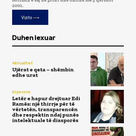
botimin e saj në print dhe online me 5 qershor
2001.
Vizito ⟶
Duhen lexuar
Aktualitet
Ujërat e qeta – shëmbin
edhe urat
Kryesore
Letër e hapur drejtuar Edi
Ramës: një thirrje për të
vërtetën, transparencën
dhe respektin ndaj punës
intelektuale të diasporës