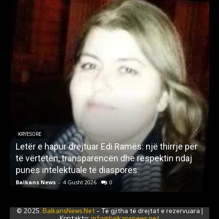
KRYESORE
Letër e hapur drejtuar Edi Ramës: një thirrje për
A
të vërtetën, transparencën dhe respektin ndaj
punës intelektuale të diasporës
p
Balkans News
-
4 Gusht 2026
0
B
© 2025.
BalkansNews.Net
- Të gjitha të drejtat e rezervuara |
Kontakto:
info@balkansnews.net