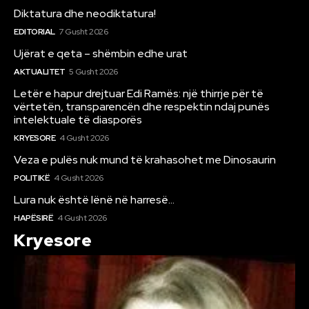
Diktatura dhe neodiktatura!
EDITORIAL
7 Gusht 2026
Ujërat e qeta – shëmbin edhe urat
AKTUALITET
5 Gusht 2026
Letër e hapur drejtuar Edi Ramës: një thirrje për të
vërtetën, transparencën dhe respektin ndaj punës
intelektuale të diasporës
KRYESORE
4 Gusht 2026
Veza e pulës nuk mund të krahasohet me Dinosaurin
POLITIKË
4 Gusht 2026
Lura nuk është lënë në harresë…
HAPËSIRË
4 Gusht 2026
Kryesore