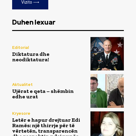
Vizito ⟶
Duhen lexuar
Editorial
Diktatura dhe
neodiktatura!
Aktualitet
Ujërat e qeta – shëmbin
edhe urat
Kryesore
Letër e hapur drejtuar Edi
Ramës: një thirrje për të
vërtetën, transparencën