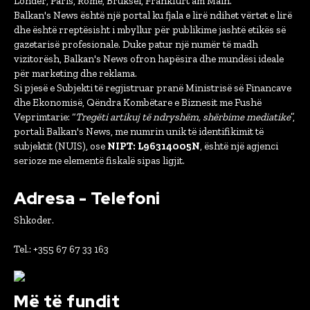
Londër, Paris, Romë, Bruksel, Frankfurt am Main.
Balkan's News është një portal ku fjala e lirë ndihet vërtet e lirë
dhe është rreptësisht i mbyllur për publikime jashtë etikës së
gazetarisë profesionale. Duke patur një numër të madh
vizitorësh, Balkan's News ofron hapësira dhe mundësi ideale
për marketing dhe reklama.
Si pjesë e Subjekti të regjistruar pranë Ministrisë së Financave
dhe Ekonomisë, Qëndra Kombëtare e Biznesit me Fushë
Veprimtarie: “
Tregëti artikuj të ndryshëm, shërbime mediatike
”,
portali Balkan's News, me numrin unik të identifikimit të
subjektit (NUIS), ose
NIPT: L96314005N
, është një agjenci
serioze me elementë fiskalë sipas ligjit.
Adresa - Telefoni
Shkoder.
Tel.: +355 67 67 33 163
Më të fundit