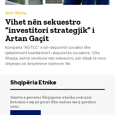
Anti-Mafia
Vihet nën sekuestro
“investitori strategjik” i
Artan Gaçit
Kompania “AG.TCC” e ish-deputetit socialist dhe
njëkohësisht bashkëshort i deputetes socialiste, Olta
Xhaçka, është vendosur nën sekuestro, për shkak të mos-
shlyerjes së detyrimeve tatimore. Në...
Shqipëria Etnike
Gazeta e pavarur Shqiperia-etnike.com nisi
botimin e saj në print dhe online me 5 qershor
2001.