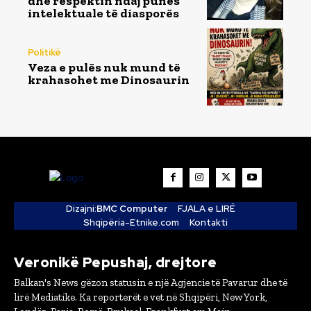
dhe respektin ndaj punës
intelektuale të diasporës
Politikë
Veza e pulës nuk mund të
krahasohet me Dinosaurin
Dizajni:
BMC Computer
FJALA e LIRË
Shqipëria-Etnike.com
Kontakti
Veronikë Pepushaj, drejtore
Balkan's News gëzon statusin e një Agjencie të Pavarur dhe të
lirë Mediatike. Ka reporterët e vet në Shqipëri, New York,