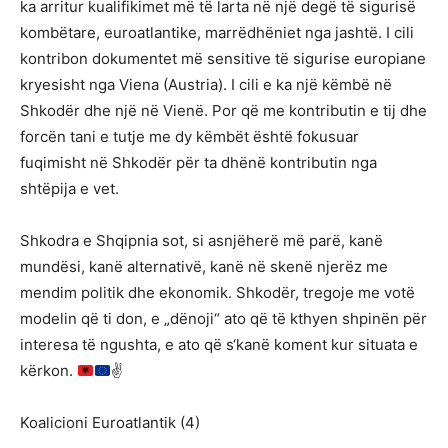
ka arritur kualifikimet më të larta në një degë të sigurisë
kombëtare, euroatlantike, marrëdhëniet nga jashtë. I cili
kontribon dokumentet më sensitive të sigurise europiane
kryesisht nga Viena (Austria). I cili e ka një këmbë në
Shkodër dhe një në Vienë. Por që me kontributin e tij dhe
forcën tani e tutje me dy këmbët është fokusuar
fuqimisht në Shkodër për ta dhënë kontributin nga
shtëpija e vet.
Shkodra e Shqipnia sot, si asnjëherë më parë, kanë
mundësi, kanë alternativë, kanë në skenë njerëz me
mendim politik dhe ekonomik. Shkodër, tregoje me votë
modelin që ti don, e „dënoji“ ato që të kthyen shpinën për
interesa të ngushta, e ato që s‘kanë koment kur situata e
kërkon.
✌️
Koalicioni Euroatlantik (4)