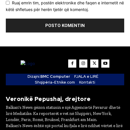
Ruaj emrin tim, postën elektronike dhe faqen e internetit në
këtë shfletues për herën tjetër që komentoj.
Dizajni:
BMC Computer
FJALA e LIRË
Shqipëria-Etnike.com
Kontakti
Veronikë Pepushaj, drejtore
Balkan's News gëzon statusin e një Agjencie të Pavarur dhe të
lirë Mediatike. Ka reporterët e vet në Shqipëri, New York,
Londër, Paris, Romë, Bruksel, Frankfurt am Main.
Balkan's News është një portal ku fjala e lirë ndihet vërtet e lirë