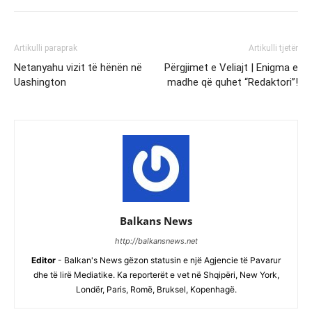
Artikulli paraprak
Artikulli tjetër
Netanyahu vizit të hënën në
Përgjimet e Veliajt | Enigma e
Uashington
madhe që quhet “Redaktori”!
Balkans News
http://balkansnews.net
Editor
- Balkan's News gëzon statusin e një Agjencie të Pavarur
dhe të lirë Mediatike. Ka reporterët e vet në Shqipëri, New York,
Londër, Paris, Romë, Bruksel, Kopenhagë.