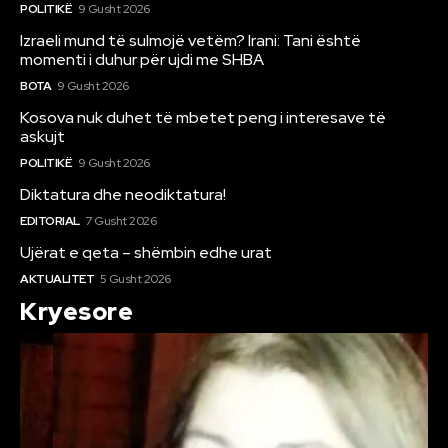
POLITIKË
9 Gusht 2026
Izraeli mund të sulmojë vetëm? Irani: Tani është
momenti i duhur për ujdi me SHBA
BOTA
9 Gusht 2026
Kosova nuk duhet të mbetet peng i interesave të
askujt
POLITIKË
9 Gusht 2026
Diktatura dhe neodiktatura!
EDITORIAL
7 Gusht 2026
Ujërat e qeta – shëmbin edhe urat
AKTUALITET
5 Gusht 2026
Kryesore