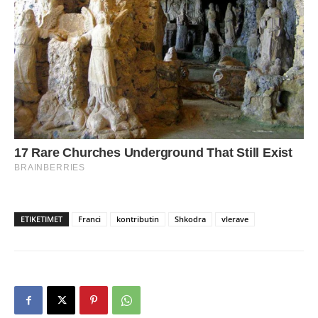
ETIKETIMET
Franci
kontributin
Shkodra
vlerave