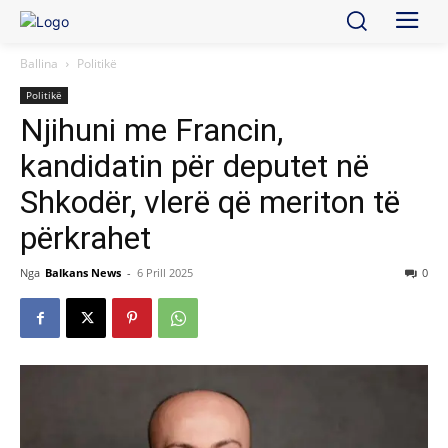
Ballina
Politikë
Politikë
Njihuni me Francin,
kandidatin për deputet në
Shkodër, vlerë që meriton të
përkrahet
Nga
Balkans News
-
6 Prill 2025
0