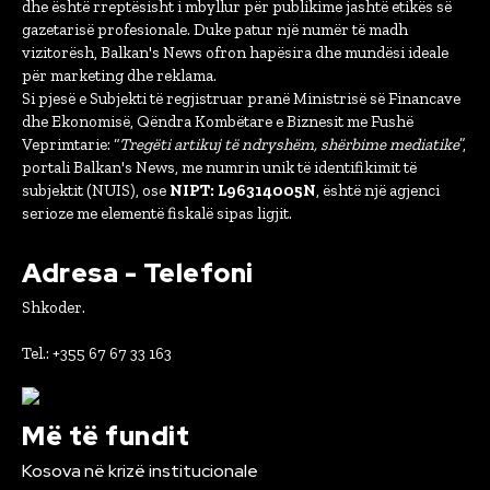
dhe është rreptësisht i mbyllur për publikime jashtë etikës së
gazetarisë profesionale. Duke patur një numër të madh
vizitorësh, Balkan's News ofron hapësira dhe mundësi ideale
për marketing dhe reklama.
Si pjesë e Subjekti të regjistruar pranë Ministrisë së Financave
dhe Ekonomisë, Qëndra Kombëtare e Biznesit me Fushë
Veprimtarie: “
Tregëti artikuj të ndryshëm, shërbime mediatike
”,
portali Balkan's News, me numrin unik të identifikimit të
subjektit (NUIS), ose
NIPT: L96314005N
, është një agjenci
serioze me elementë fiskalë sipas ligjit.
Adresa - Telefoni
Shkoder.
Tel.: +355 67 67 33 163
Më të fundit
Kosova në krizë institucionale