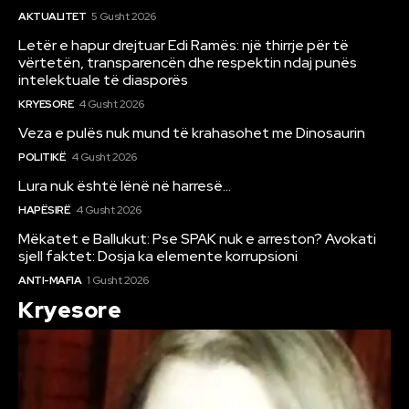
AKTUALITET
5 Gusht 2026
Letër e hapur drejtuar Edi Ramës: një thirrje për të
vërtetën, transparencën dhe respektin ndaj punës
intelektuale të diasporës
KRYESORE
4 Gusht 2026
Veza e pulës nuk mund të krahasohet me Dinosaurin
POLITIKË
4 Gusht 2026
Lura nuk është lënë në harresë…
HAPËSIRË
4 Gusht 2026
Mëkatet e Ballukut: Pse SPAK nuk e arreston? Avokati
sjell faktet: Dosja ka elemente korrupsioni
ANTI-MAFIA
1 Gusht 2026
Kryesore