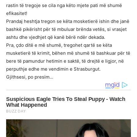
rastin të tregoje se cila nga këto mjete pati më shumë
efikasitet!
Prandaj heshtja tregon se këta mosketierë ishin dhe janë
bashkë pikërisht për të mbuluar brënda vetës, si vrasjet
ashtu dhe vjedhjet që kanë bërë ndër dekada.
Pra, çdo ditë e më shumë, tregohet qartë se këta
musketierë të krimit, bëhen më shumë të bashkuar për të
bere të pamundur hetimin e saktë, të drejtë e ligjor, në
perputhje edhe me vendimin e Strasburgut.
Gjithsesi, po presim…