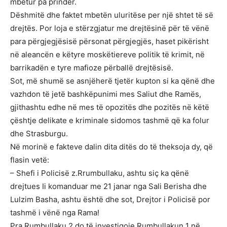
mbetur pa prindër.
Dëshmitë dhe faktet mbetën uluritëse per një shtet të së
drejtës. Por loja e stërzgjatur me drejtësinë për të vënë
para përgjegjësisë përsonat përgjegjës, haset pikërisht
në aleancën e këtyre moskëtiereve politik të krimit, në
barrikadën e tyre mafioze përballë drejtësisë.
Sot, më shumë se asnjëherë tjetër kupton si ka qënë dhe
vazhdon të jetë bashkëpunimi mes Saliut dhe Ramës,
gjithashtu edhe në mes të opozitës dhe pozitës në këtë
çështje delikate e kriminale sidomos tashmë që ka folur
dhe Strasburgu.
Në morinë e fakteve dalin dita ditës do të theksoja dy, që
flasin vetë:
– Shefi i Policisë z.Rrumbullaku, ashtu siç ka qënë
drejtues Ii komanduar me 21 janar nga Sali Berisha dhe
Lulzim Basha, ashtu është dhe sot, Drejtor i Policisë por
tashmë i vënë nga Rama!
Pra Rumbullaku 2 do të investigoje Rumbullakun 1 në