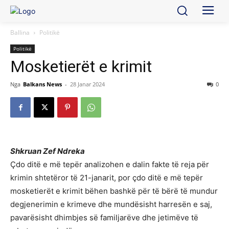
Ballina
Politikë
Politikë
Mosketierët e krimit
Nga
Balkans News
-
28 Janar 2024
0
Shkruan Zef Ndreka
Çdo ditë e më tepër analizohen e dalin fakte të reja për
krimin shtetëror të 21-janarit, por çdo ditë e më tepër
mosketierët e krimit bëhen bashkë për të bërë të mundur
degjenerimin e krimeve dhe mundësisht harresën e saj,
pavarësisht dhimbjes së familjarëve dhe jetimëve të