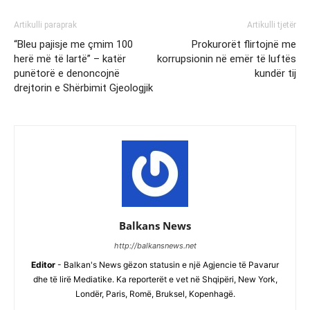
Artikulli paraprak
Artikulli tjetër
“Bleu pajisje me çmim 100
Prokurorët flirtojnë me
herë më të lartë” – katër
korrupsionin në emër të luftës
punëtorë e denoncojnë
kundër tij
drejtorin e Shërbimit Gjeologjik
Balkans News
http://balkansnews.net
Editor
- Balkan's News gëzon statusin e një Agjencie të Pavarur
dhe të lirë Mediatike. Ka reporterët e vet në Shqipëri, New York,
Londër, Paris, Romë, Bruksel, Kopenhagë.