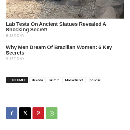
ETIKETIMET
dekada
krimit
Mosketierët
policisë