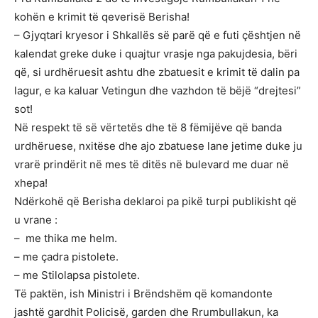
kohën e krimit të qeverisë Berisha!
– Gjyqtari kryesor i Shkallës së parë që e futi çështjen në
kalendat greke duke i quajtur vrasje nga pakujdesia, bëri
që, si urdhëruesit ashtu dhe zbatuesit e krimit të dalin pa
lagur, e ka kaluar Vetingun dhe vazhdon të bëjë “drejtesi”
sot!
Në respekt të së vërtetës dhe të 8 fëmijëve që banda
urdhëruese, nxitëse dhe ajo zbatuese lane jetime duke ju
vrarë prindërit në mes të ditës në bulevard me duar në
xhepa!
Ndërkohë që Berisha deklaroi pa pikë turpi publikisht që
u vrane :
– ⁠ me thika me helm.
– ⁠me çadra pistolete.
– ⁠me Stilolapsa pistolete.
Të paktën, ish Ministri i Brëndshëm që komandonte
jashtë gardhit Policisë, garden dhe Rrumbullakun, ka