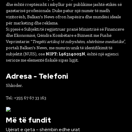
dhe është rreptësisht i mbyllur për publikime jashtë etikës së
gazetarisë profesionale. Duke patur një numër të madh
vizitorësh, Balkan's News ofron hapësira dhe mundësi ideale
për marketing dhe reklama.
Si pjesë e Subjekti të regjistruar pranë Ministrisë së Financave
dhe Ekonomisë, Qëndra Kombëtare e Biznesit me Fushë
Veprimtarie: “
Tregëti artikuj të ndryshëm, shërbime mediatike
”,
portali Balkan's News, me numrin unik të identifikimit të
subjektit (NUIS), ose
NIPT: L96314005N
, është një agjenci
serioze me elementë fiskalë sipas ligjit.
Adresa - Telefoni
Shkoder.
Tel.: +355 67 67 33 163
Më të fundit
Ujërat e qeta – shëmbin edhe urat