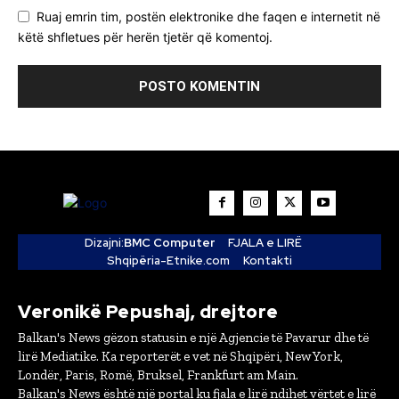
Ruaj emrin tim, postën elektronike dhe faqen e internetit në
këtë shfletues për herën tjetër që komentoj.
Dizajni:
BMC Computer
FJALA e LIRË
Shqipëria-Etnike.com
Kontakti
Veronikë Pepushaj, drejtore
Balkan's News gëzon statusin e një Agjencie të Pavarur dhe të
lirë Mediatike. Ka reporterët e vet në Shqipëri, New York,
Londër, Paris, Romë, Bruksel, Frankfurt am Main.
Balkan's News është një portal ku fjala e lirë ndihet vërtet e lirë