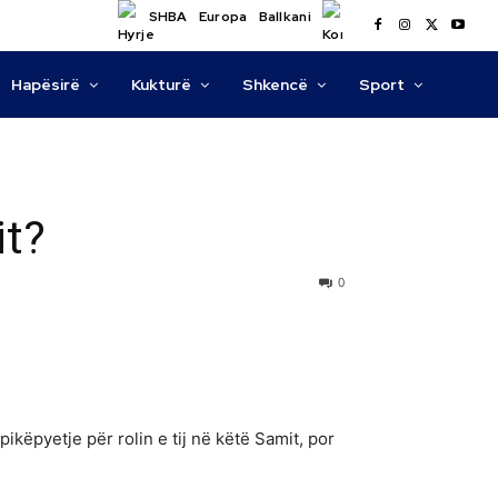
SHBA
Europa
Ballkani
Hapësirë
Kukturë
Shkencë
Sport
it?
0
këpyetje për rolin e tij në këtë Samit, por