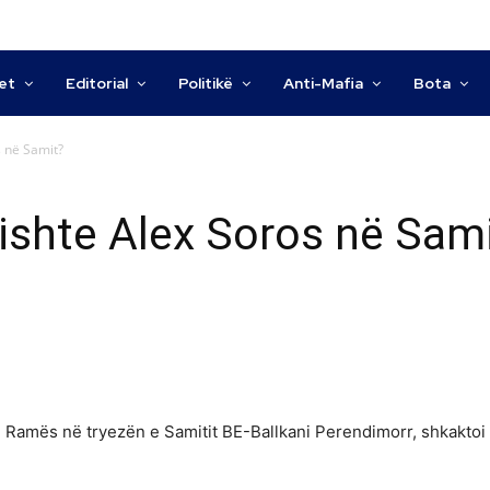
tet
Editorial
Politikë
Anti-Mafia
Bota
s në Samit?
 ishte Alex Soros në Sam
Ramës në tryezën e Samitit BE-Ballkani Perendimorr, shkaktoi pi