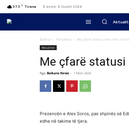
C
37.3
Tirana
E enjte, 6 Gusht 2026
Aktuali
Ballina
Aktualitet
Me çfarë statusi ishte Alex Soro
Aktualitet
Me çfarë statusi
Nga
Balkans News
-
1 Mars 2024
Prezencën e Alex Soros, pas shpinës së Edi 
edhe në takime të tjera.