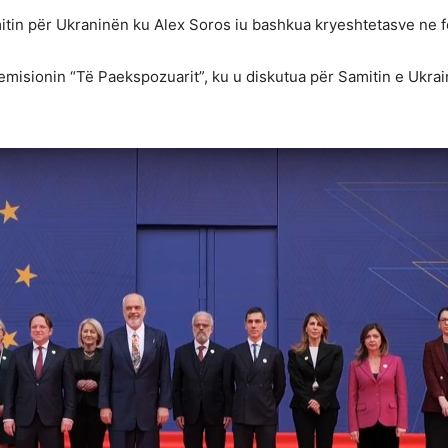
in për Ukraninën ku Alex Soros iu bashkua kryeshtetasve ne fot
 emisionin “Të Paekspozuarit”, ku u diskutua për Samitin e Ukra