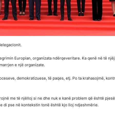
elegacionit.
egrimin Europian, organizata ndërqeveritare. Ka qenë në të një
marrjen e një organizate.
ceseve, demokratizuese, të paqes, etj. Po ta krahasojmë, kontri
rojnë me të njëlloj si ne dhe nuk e kanë problem që është pjes
 di pse në kontekstin tonë është kjo lloj ndjeshmërie.