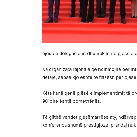
pjesë e delegacionit dhe nuk ishte pjesë e d
Ka organizata rajonale që ndihmojnë për int
detaje, sepse kjo është të flasësh për pjesë
Këta kanë qenë pjësë e implementimit të pro
90’ dhe është domethënës.
Të gjithë vendet pjesëmarrëse aty, ndërvep
konferenca shumë prestigjoze, prandaj nuk e