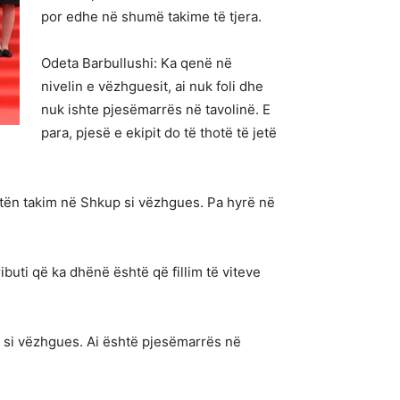
por edhe në shumë takime të tjera.
Odeta Barbullushi: Ka qenë në
nivelin e vëzhguesit, ai nuk foli dhe
nuk ishte pjesëmarrës në tavolinë. E
para, pjesë e ekipit do të thotë të jetë
jtën takim në Shkup si vëzhgues. Pa hyrë në
buti që ka dhënë është që fillim të viteve
ë si vëzhgues. Ai është pjesëmarrës në