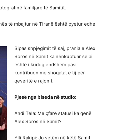
ografinë familjare të Samitit.
inës të mbajtur në Tiranë është pyetur edhe
Sipas shpjegimit të saj, prania e Alex
Soros në Samit ka nënkuptuar se ai
është i kudogjendshëm pasi
kontribuon me shoqatat e tij për
qeveritë e rajonit.
Pjesë nga biseda në studio:
Andi Tela: Me çfarë statusi ka qenë
Alex Soros në Samit?
Ylli Rakipi: Jo vetëm në këtë Samit