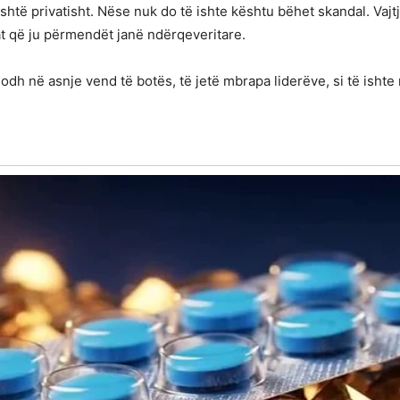
htë privatisht. Nëse nuk do të ishte kështu bëhet skandal. Vajtj
at që ju përmendët janë ndërqeveritare.
dodh në asnje vend të botës, të jetë mbrapa liderëve, si të isht