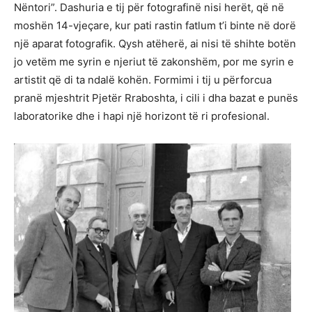
Nëntori”. Dashuria e tij për fotografinë nisi herët, që në
moshën 14-vjeçare, kur pati rastin fatlum t’i binte në dorë
një aparat fotografik. Qysh atëherë, ai nisi të shihte botën
jo vetëm me syrin e njeriut të zakonshëm, por me syrin e
artistit që di ta ndalë kohën. Formimi i tij u përforcua
pranë mjeshtrit Pjetër Rraboshta, i cili i dha bazat e punës
laboratorike dhe i hapi një horizont të ri profesional.