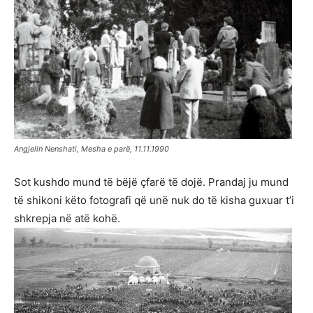
Angjelin Nenshati, Mesha e parë, 11.11.1990
Sot kushdo mund të bëjë çfarë të dojë. Prandaj ju mund
të shikoni këto fotografi që unë nuk do të kisha guxuar t’i
shkrepja në atë kohë.