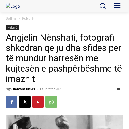
Ballina
Kulturë
Kulturë
Angjelin Nënshati, fotografi
shkodran që ju dha sfidës për
të mundur harresën me
kujtesën e pashpërbëshme të
imazhit
Nga
Balkans News
-
13 Shtator 2025
0