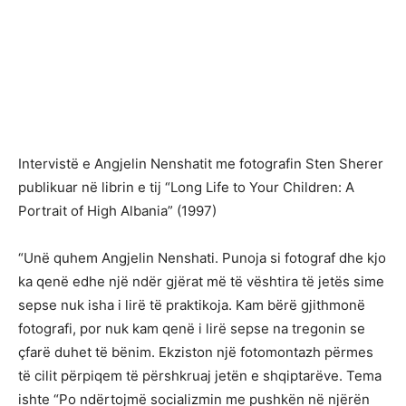
Intervistë e Angjelin Nenshatit me fotografin Sten Sherer
publikuar në librin e tij “Long Life to Your Children: A
Portrait of High Albania” (1997)
“Unë quhem Angjelin Nenshati. Punoja si fotograf dhe kjo
ka qenë edhe një ndër gjërat më të vështira të jetës sime
sepse nuk isha i lirë të praktikoja. Kam bërë gjithmonë
fotografi, por nuk kam qenë i lirë sepse na tregonin se
çfarë duhet të bënim. Ekziston një fotomontazh përmes
të cilit përpiqem të përshkruaj jetën e shqiptarëve. Tema
ishte “Po ndërtojmë socializmin me pushkën në njërën