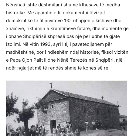
Nënshati ishte dëshmitar i shumë kthesave të mëdha
historike. Me aparatin e tij dokumentoi lëvizjet
demokratike të fillimviteve ’90, rihapjen e kishave dhe
xhamive, rikthimin e kremtimeve fetare, dhe momente që
i dhanë Shqipërisë shpresë pas një periudhe të gjatë
izolimi. Në vitin 1993, syri i tij i pavetëdijshëm për
madhështinë, por i ndjeshëm ndaj historisë, fiksoi vizitën
e Papa Gjon Palit II dhe Nënë Terezës në Shqipëri, një
ndër ngjarjet më të rëndësishme të kohës së re.