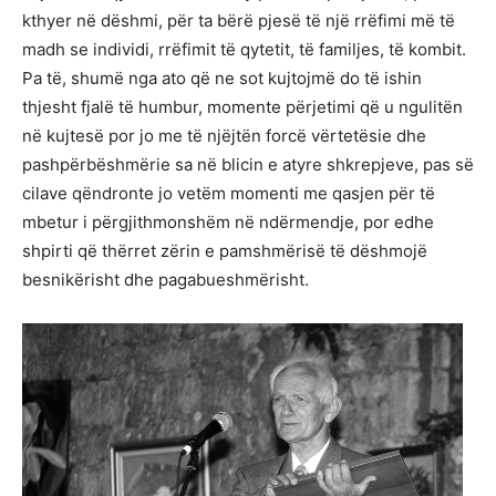
kthyer në dëshmi, për ta bërë pjesë të një rrëfimi më të
madh se individi, rrëfimit të qytetit, të familjes, të kombit.
Pa të, shumë nga ato që ne sot kujtojmë do të ishin
thjesht fjalë të humbur, momente përjetimi që u ngulitën
në kujtesë por jo me të njëjtën forcë vërtetësie dhe
pashpërbëshmërie sa në blicin e atyre shkrepjeve, pas së
cilave qëndronte jo vetëm momenti me qasjen për të
mbetur i përgjithmonshëm në ndërmendje, por edhe
shpirti që thërret zërin e pamshmërisë të dëshmojë
besnikërisht dhe pagabueshmërisht.