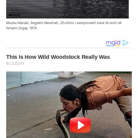
Muzeu Marubi, Angjelin Nenshati, Zhvillimi i kampionatit lokal të notit në
fshatin Zogaj, 1975