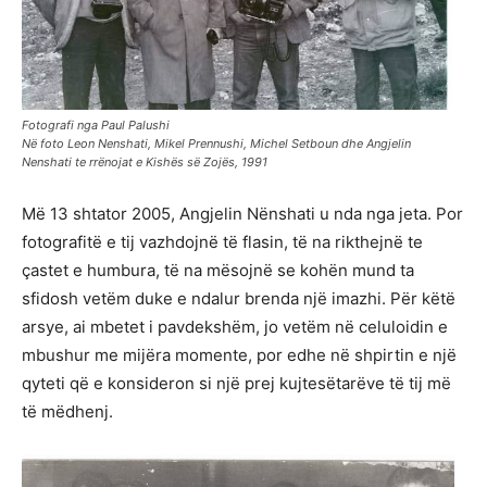
Fotografi nga Paul Palushi
Në foto Leon Nenshati, Mikel Prennushi, Michel Setboun dhe Angjelin
Nenshati te rrënojat e Kishës së Zojës, 1991
Më 13 shtator 2005, Angjelin Nënshati u nda nga jeta. Por
fotografitë e tij vazhdojnë të flasin, të na rikthejnë te
çastet e humbura, të na mësojnë se kohën mund ta
sfidosh vetëm duke e ndalur brenda një imazhi. Për këtë
arsye, ai mbetet i pavdekshëm, jo vetëm në celuloidin e
mbushur me mijëra momente, por edhe në shpirtin e një
qyteti që e konsideron si një prej kujtesëtarëve të tij më
të mëdhenj.