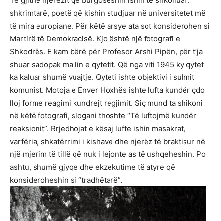
Të gjithë njerëzit që burgoseshin ishin të shkolluar:
shkrimtarë, poetë që kishin studjuar në universitetet më
të mira europiane. Për këtë arsye ata sot konsiderohen si
Martirë të Demokracisë. Kjo është një fotografi e
Shkodrës. E kam bërë për Profesor Arshi Pipën, për t’ja
shuar sadopak mallin e qytetit. Që nga viti 1945 ky qytet
ka kaluar shumë vuajtje. Qyteti ishte objektivi i sulmit
komunist. Motoja e Enver Hoxhës ishte lufta kundër çdo
lloj forme reagimi kundrejt regjimit. Siç mund ta shikoni
në këtë fotografi, slogani thoshte “Të luftojmë kundër
reaksionit”. Rrjedhojat e kësaj lufte ishin masakrat,
varfëria, shkatërrimi i kishave dhe njerëz të braktisur në
një mjerim të tillë që nuk i lejonte as të ushqeheshin. Po
ashtu, shumë gjyqe dhe ekzekutime të atyre që
konsideroheshin si “tradhëtarë”.