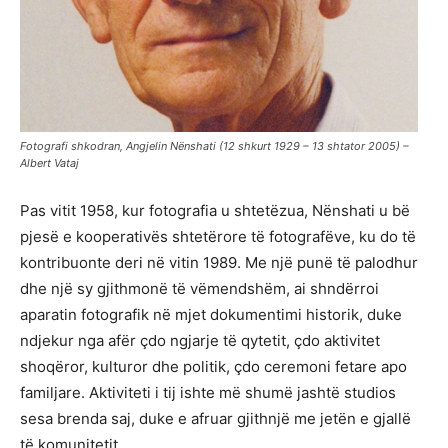
Fotografi shkodran, Angjelin Nënshati (12 shkurt 1929 – 13 shtator 2005) –
Albert Vataj
Pas vitit 1958, kur fotografia u shtetëzua, Nënshati u bë
pjesë e kooperativës shtetërore të fotografëve, ku do të
kontribuonte deri në vitin 1989. Me një punë të palodhur
dhe një sy gjithmonë të vëmendshëm, ai shndërroi
aparatin fotografik në mjet dokumentimi historik, duke
ndjekur nga afër çdo ngjarje të qytetit, çdo aktivitet
shoqëror, kulturor dhe politik, çdo ceremoni fetare apo
familjare. Aktiviteti i tij ishte më shumë jashtë studios
sesa brenda saj, duke e afruar gjithnjë me jetën e gjallë
të komunitetit.