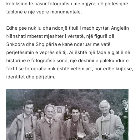
koleksion të pasur fotografish me ngjyra, që plotësojnë
tablonë e një vepre monumentale.
Edhe pse nuk iu dha ndonjë titull i madh zyrtar, Angjelin
Nënshati mbetet mjeshtër i vërtetë, një figurë që
Shkodra dhe Shqipëria e kanë nderuar me vetë
përjetësimin e veprës së tij. Ai është një faqe e gjallë në
historinë e fotografisë sonë, një dëshmi e palëkundur e
faktit se fotografia nuk është vetëm art, por edhe kujtesë,
identitet dhe përjetim.