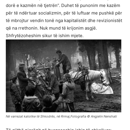
dorë e kazmën në tjetrën”. Duhet të punonim me kazëm
për të ndërtuar socializmin, për të luftuar me pushkë për
të mbrojtur vendin tonë nga kapitalistët dhe revizionistët
që na rrethonin. Nuk mund të krijonim asgjë.
Shfrytëzoheshim sikur të ishim mjete.
Në varrezat katolike të Shkodrës, në Rrmaj,Fotografia © Angjelin Nenshati