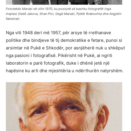
Fototekës Marubi në vitin 1970, ku pozojnë së bashku fotografët (nga
majtas) Dedë Jakova, Shan Pici, Gegë Marubi, Pjetër Rraboshta dhe Angjelin
Nenshati.
Nga viti 1948 deri më 1957, për arsye të rrethanave
politike dhe bindjeve të tij demokratike e fetare, punoi si
arsimtar në Pukë e Shkodër, por asnjëherë nuk u shkëput
nga pasioni i fotografisë. Pikërisht në Pukë, ai ngriti
laboratorin e parë fotografik, duke i dhënë jetë një
hapësire ku arti dhe mjeshtëria u ndërthurën natyrshëm.