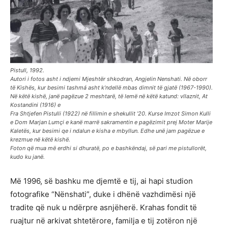
Pistull, 1992.
Autori i fotos asht i ndjemi Mjeshtër shkodran, Angjelin Nenshati. Në oborr
të Kishës, kur besimi tashmá asht k’ndellë mbas dimnit të gjatë (1967-1990).
Në këtë kishë, janë pagëzue 2 meshtarë, të lemë në këtë katund: vllaznit, At
Kostandini (1916) e
Fra Shtjefen Pistulli (1922) në fillimin e shekullit ’20. Kurse Imzot Simon Kulli
e Dom Marjan Lumçi e kanë marrë sakramentin e pagëzimit prej Moter Marije
Kaletës, kur besimi qe i ndalun e kisha e mbyllun. Edhe unë jam pagëzue e
krezmue në këtë kishë.
Foton që mua më erdhi si dhuratë, po e bashkëndaj, së pari me pistullorët,
kudo ku janë.
Më 1996, së bashku me djemtë e tij, ai hapi studion
fotografike “Nënshati”, duke i dhënë vazhdimësi një
tradite që nuk u ndërpre asnjëherë. Krahas fondit të
ruajtur në arkivat shtetërore, familja e tij zotëron një