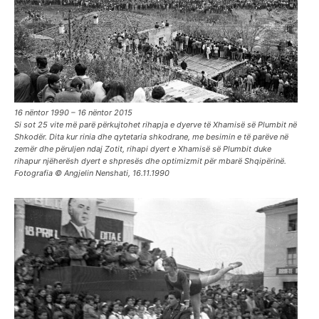
16 nëntor 1990 – 16 nëntor 2015
Si sot 25 vite më parë përkujtohet rihapja e dyerve të Xhamisë së Plumbit në
Shkodër. Dita kur rinia dhe qytetaria shkodrane, me besimin e të parëve në
zemër dhe përuljen ndaj Zotit, rihapi dyert e Xhamisë së Plumbit duke
rihapur njëherësh dyert e shpresës dhe optimizmit për mbarë Shqipërinë.
Fotografia © Angjelin Nenshati, 16.11.1990