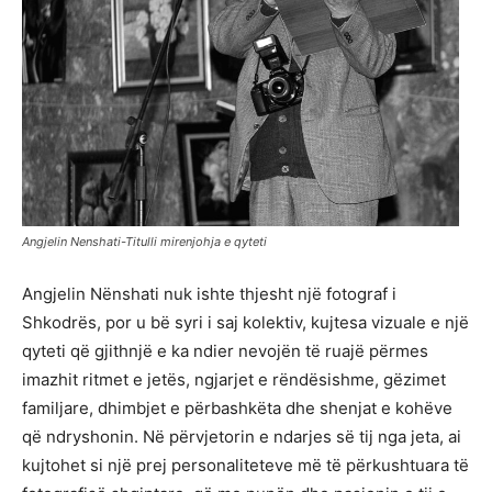
Angjelin Nenshati-Titulli mirenjohja e qyteti
Angjelin Nënshati nuk ishte thjesht një fotograf i
Shkodrës, por u bë syri i saj kolektiv, kujtesa vizuale e një
qyteti që gjithnjë e ka ndier nevojën të ruajë përmes
imazhit ritmet e jetës, ngjarjet e rëndësishme, gëzimet
familjare, dhimbjet e përbashkëta dhe shenjat e kohëve
që ndryshonin. Në përvjetorin e ndarjes së tij nga jeta, ai
kujtohet si një prej personaliteteve më të përkushtuara të