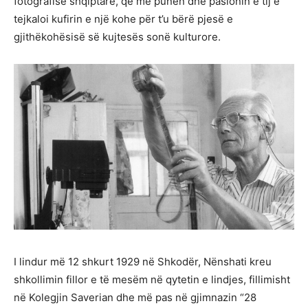
fotografisë shqiptare, që me punën dhe pasionin e tij e
tejkaloi kufirin e një kohe për t’u bërë pjesë e
gjithëkohësisë së kujtesës sonë kulturore.
I lindur më 12 shkurt 1929 në Shkodër, Nënshati kreu
shkollimin fillor e të mesëm në qytetin e lindjes, fillimisht
në Kolegjin Saverian dhe më pas në gjimnazin “28