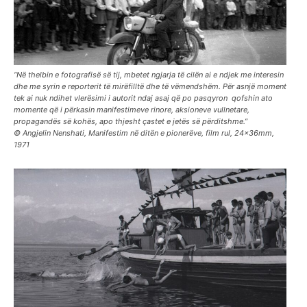
“Në thelbin e fotografisë së tij, mbetet ngjarja të cilën ai e ndjek me interesin
dhe me syrin e reporterit të mirëfilltë dhe të vëmendshëm. Për asnjë moment
tek ai nuk ndihet vlerësimi i autorit ndaj asaj që po pasqyron  qofshin ato
momente që i përkasin manifestimeve rinore, aksioneve vullnetare,
propagandës së kohës, apo thjesht çastet e jetës së përditshme.”
© Angjelin Nenshati, Manifestim në ditën e pionerëve, film rul, 24x36mm,
1971