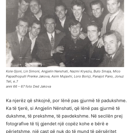
Kole Gjoni, Lin Simoni, Angjelin Nenshati, Nazmi Kryeziu, Buto Smaja, Mico
Papadhopulli Prenke Jakova, Asim Mujaxhi, Loro Boriçi, Panajot Pano, Jonuz
Teli, e..?
anni 66 – 67 foto Ded Jakova
Ka njerëz që shkojnë, por lënë pas gjurmë të padukshme.
Ka të tjerë, si Angjelin Nënshati, që lënë pas gjurmë të
dukshme, të prekshme, të pavdekshme. Në secilën prej
fotografive të tij gjendet një copëz kohe e bërë e
përjetshme, një çast që nuk do të mund të përsëritet