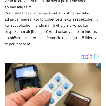
vend të arsyes, sundon tifozllëku politik siç ndodh me
shumë miq të mi.
Por duhet theksuar se një komb nuk shpëton duke
adhuruar njerëz. Por forcohet vetëm kur respektohet ligji,
kur respektohet mendimi i lirë dhe ai ndryshe, kur
respektohet dinjiteti njerëzor dhe kur vendoset interesi
kombëtar mbi interesat përsonale e familjare të liderëve
të përkohshëm…