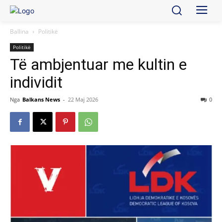
Ballina
Politikë
Politikë
Të ambjentuar me kultin e
individit
Nga
Balkans News
-
22 Maj 2026
0