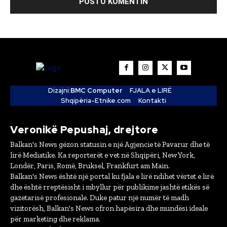
Dizajni:
BMC Computer
FJALA e LIRË
Shqipëria-Etnike.com
Kontakti
Veronikë Pepushaj, drejtore
Balkan's News gëzon statusin e një Agjencie të Pavarur dhe të
lirë Mediatike. Ka reporterët e vet në Shqipëri, New York,
Londër, Paris, Romë, Bruksel, Frankfurt am Main.
Balkan's News është një portal ku fjala e lirë ndihet vërtet e lirë
dhe është rreptësisht i mbyllur për publikime jashtë etikës së
gazetarisë profesionale. Duke patur një numër të madh
vizitorësh, Balkan's News ofron hapësira dhe mundësi ideale
për marketing dhe reklama.