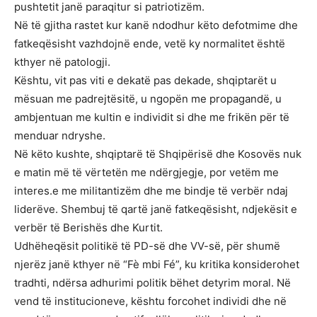
pushtetit janë paraqitur si patriotizëm.
Në të gjitha rastet kur kanë ndodhur këto defotmime dhe
fatkeqësisht vazhdojnë ende, vetë ky normalitet është
kthyer në patologji.
Kështu, vit pas viti e dekatë pas dekade, shqiptarët u
mësuan me padrejtësitë, u ngopën me propagandë, u
ambjentuan me kultin e individit si dhe me frikën për të
menduar ndryshe.
Në këto kushte, shqiptarë të Shqipërisë dhe Kosovës nuk
e matin më të vërtetën me ndërgjegje, por vetëm me
interes.e me militantizëm dhe me bindje të verbër ndaj
liderëve. Shembuj të qartë janë fatkeqësisht, ndjekësit e
verbër të Berishës dhe Kurtit.
Udhëheqësit politikë të PD-së dhe VV-së, për shumë
njerëz janë kthyer në “Fè mbi Fé”, ku kritika konsiderohet
tradhti, ndërsa adhurimi politik bëhet detyrim moral. Në
vend të institucioneve, kështu forcohet individi dhe në