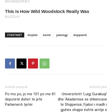
ETIKETIMET
dinjiteti
komb
patologji
shqiptarët
Artikulli paraprak
Artikulli tjetër
Po mo po, jo me 101 po me 81
Universitetit ‘Luigj Gurakuqi’
deputetë duhet të jetë
dhe ‘Akademise se shkencave
Parlamenti tjetër
të Shqiperisë, Fjalori i madh i
gjuhës shqipe është arritje e