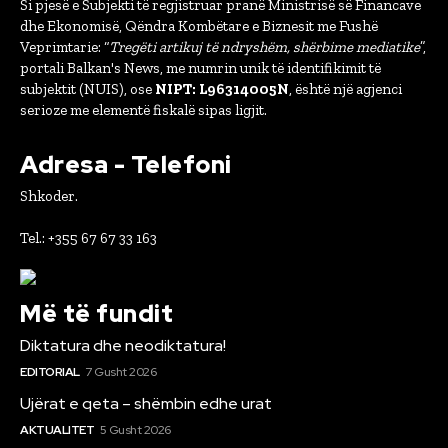
Si pjesë e Subjekti të regjistruar pranë Ministrisë së Financave
dhe Ekonomisë, Qëndra Kombëtare e Biznesit me Fushë
Veprimtarie: “
Tregëti artikuj të ndryshëm, shërbime mediatike
”,
portali Balkan's News, me numrin unik të identifikimit të
subjektit (NUIS), ose
NIPT: L96314005N
, është një agjenci
serioze me elementë fiskalë sipas ligjit.
Adresa - Telefoni
Shkoder.
Tel.: +355 67 67 33 163
Më të fundit
Diktatura dhe neodiktatura!
EDITORIAL
7 Gusht 2026
Ujërat e qeta – shëmbin edhe urat
AKTUALITET
5 Gusht 2026