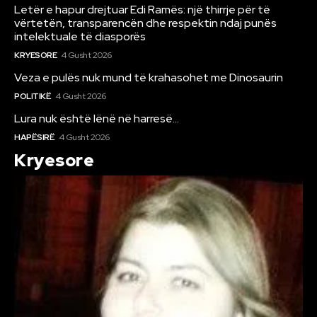
Letër e hapur drejtuar Edi Ramës: një thirrje për të
vërtetën, transparencën dhe respektin ndaj punës
intelektuale të diasporës
KRYESORE
4 Gusht 2026
Veza e pulës nuk mund të krahasohet me Dinosaurin
POLITIKË
4 Gusht 2026
Lura nuk është lënë në harresë…
HAPËSIRË
4 Gusht 2026
Kryesore