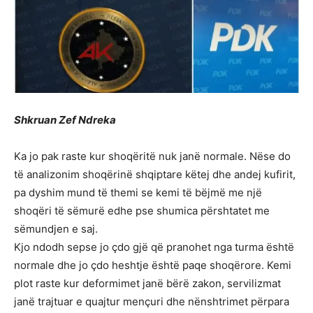
Shkruan Zef Ndreka
Ka jo pak raste kur shoqëritë nuk janë normale. Nëse do
të analizonim shoqërinë shqiptare këtej dhe andej kufirit,
pa dyshim mund të themi se kemi të bëjmë me një
shoqëri të sëmurë edhe pse shumica përshtatet me
sëmundjen e saj.
Kjo ndodh sepse jo çdo gjë që pranohet nga turma është
normale dhe jo çdo heshtje është paqe shoqërore. Kemi
plot raste kur deformimet janë bërë zakon, servilizmat
janë trajtuar e quajtur mençuri dhe nënshtrimet përpara