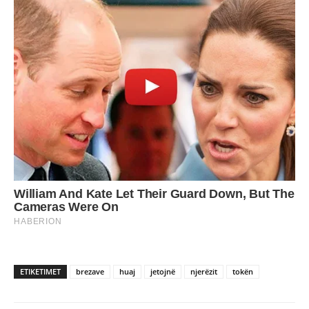
ETIKETIMET
brezave
huaj
jetojnë
njerëzit
tokën