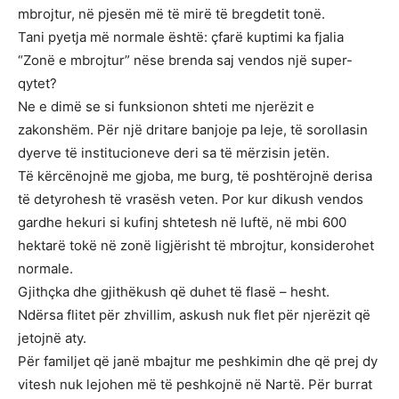
mbrojtur, në pjesën më të mirë të bregdetit tonë.
Tani pyetja më normale është: çfarë kuptimi ka fjalia
“Zonë e mbrojtur” nëse brenda saj vendos një super-
qytet?
Ne e dimë se si funksionon shteti me njerëzit e
zakonshëm. Për një dritare banjoje pa leje, të sorollasin
dyerve të institucioneve deri sa të mërzisin jetën.
Të kërcënojnë me gjoba, me burg, të poshtërojnë derisa
të detyrohesh të vrasësh veten. Por kur dikush vendos
gardhe hekuri si kufinj shtetesh në luftë, në mbi 600
hektarë tokë në zonë ligjërisht të mbrojtur, konsiderohet
normale.
Gjithçka dhe gjithëkush që duhet të flasë – hesht.
Ndërsa flitet për zhvillim, askush nuk flet për njerëzit që
jetojnë aty.
Për familjet që janë mbajtur me peshkimin dhe që prej dy
vitesh nuk lejohen më të peshkojnë në Nartë. Për burrat