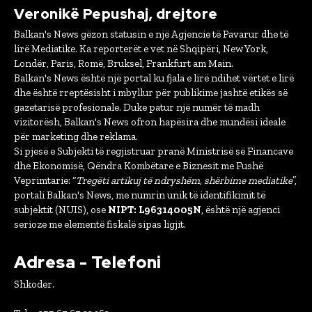
Veronikë Pepushaj, drejtore
Balkan's News gëzon statusin e një Agjencie të Pavarur dhe të
lirë Mediatike. Ka reporterët e vet në Shqipëri, New York,
Londër, Paris, Romë, Bruksel, Frankfurt am Main.
Balkan's News është një portal ku fjala e lirë ndihet vërtet e lirë
dhe është rreptësisht i mbyllur për publikime jashtë etikës së
gazetarisë profesionale. Duke patur një numër të madh
vizitorësh, Balkan's News ofron hapësira dhe mundësi ideale
për marketing dhe reklama.
Si pjesë e Subjekti të regjistruar pranë Ministrisë së Financave
dhe Ekonomisë, Qëndra Kombëtare e Biznesit me Fushë
Veprimtarie: “
Tregëti artikuj të ndryshëm, shërbime mediatike
”,
portali Balkan's News, me numrin unik të identifikimit të
subjektit (NUIS), ose
NIPT: L96314005N
, është një agjenci
serioze me elementë fiskalë sipas ligjit.
Adresa - Telefoni
Shkoder.