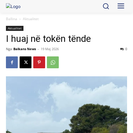
Ballina
Aktualitet
Aktualitet
I huaj në tokën tënde
Nga
Balkans News
-
19 Maj 2026
0