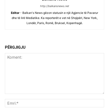
http://balkansnews.net
Editor
- Balkan's News gëzon statusin e një Agjencie të Pavarur
dhe të lirë Mediatike. Ka reporterët e vet në Shqipëri, New York,
Londër, Paris, Romë, Bruksel, Kopenhagë.
PËRGJIGJU