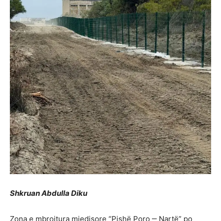
Shkruan Abdulla Diku
Zona e mbrojtura mjedisore “Pishë Poro ‒ Nartë” po