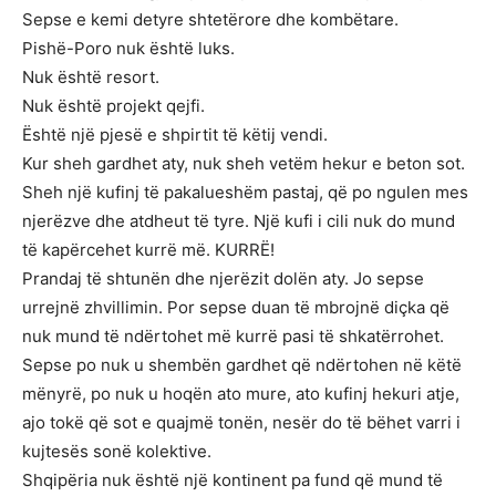
Sepse e kemi detyre shtetërore dhe kombëtare.
Pishë-Poro nuk është luks.
Nuk është resort.
Nuk është projekt qejfi.
Është një pjesë e shpirtit të këtij vendi.
Kur sheh gardhet aty, nuk sheh vetëm hekur e beton sot.
Sheh një kufinj të pakalueshëm pastaj, që po ngulen mes
njerëzve dhe atdheut të tyre. Një kufi i cili nuk do mund
të kapërcehet kurrë më. KURRË!
Prandaj të shtunën dhe njerëzit dolën aty. Jo sepse
urrejnë zhvillimin. Por sepse duan të mbrojnë diçka që
nuk mund të ndërtohet më kurrë pasi të shkatërrohet.
Sepse po nuk u shembën gardhet që ndërtohen në këtë
mënyrë, po nuk u hoqën ato mure, ato kufinj hekuri atje,
ajo tokë që sot e quajmë tonën, nesër do të bëhet varri i
kujtesës sonë kolektive.
Shqipëria nuk është një kontinent pa fund që mund të