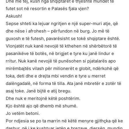
Dhe më tej, kush nga shqiptarët e thjeshtë mundet të
futet sot në resortin e Palasës fjala vjen?
Askush!
Sepse shteti ka lejuar ngritjen e një super-muri atje, që
dhe nëse i afrohesh – përfundon në burg. Jo më të
guxosh e të futesh, pavarësisht se tokë shqiptare është.
Vlonjatët nuk kanë nevojë të kthehen në shërbëtorë të
pasanikëve të botës, në brigjet e tyre ku janë lindur e
rritur. Nuk kanë nevojë të punësohen si pjatalarës apo
mirëmbajtës vilash për milionerët e globit, ndërkohë që
toka, deti dhe e drejta mbi vendin e tyre u merret
dalëngadalë, në forma të tilla. Ata janë mbretër e zotër të
asaj toke. Janë bijtë e atij bregu.
Dhe nuk e meritojnë këtë poshtërim.
Kjo është ajo që dhemb më shumë.
Jo vetëm betoni.
Por ndjesia se po ta marrin në këtë menyre gjithçka që ke
dashur, që i ke kushtuar jetën e brezave, djersën, mundin