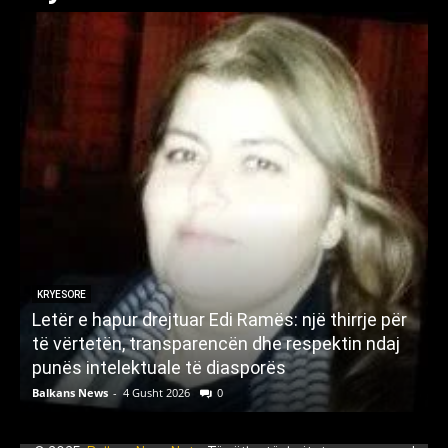
KRYESORE
Letër e hapur drejtuar Edi Ramës: një thirrje për
A
të vërtetën, transparencën dhe respektin ndaj
punës intelektuale të diasporës
p
Balkans News
-
4 Gusht 2026
0
B