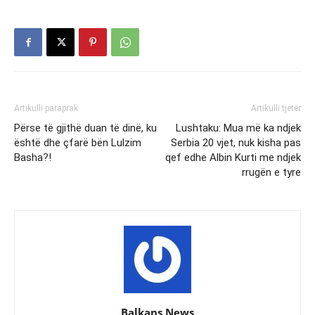
Artikulli paraprak
Artikulli tjetër
Përse të gjithë duan të dinë, ku
Lushtaku: Mua më ka ndjek
është dhe çfarë bën Lulzim
Serbia 20 vjet, nuk kisha pas
Basha?!
qef edhe Albin Kurti me ndjek
rrugën e tyre
Balkans News