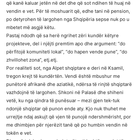
që kanë kaluar jetën në det dhe që sot ndihen të huaj në
vendin e vet. Për të moshuarit që, edhe tani në pension,
po detyrohen të largohen nga Shqipëria sepse nuk po u
mbetet më asgjë këtu.
Pastaj ndodh që sa herë ngrihet zëri kundër këtyre
projekteve, del i njëjti premtim apo dhe argument: “do
përfitojë komuniteti lokal”, “do hapen vende pune”, “do
zhvillohet zona”, etj.etj.
Por realiteti sot, nga Alpet shqiptare e deri në Ksamil,
tregon krejt të kundërtën. Vendi është mbushur me
punëtorë afrikanë dhe aziatikë, ndërsa të rinjtë shqiptarë
vazhdojnë të largohen. Shkoni në Palasë dhe shiheni
vetë, ku nga qindra të punësuar – mezi gjen tek-tuk
ndonjë shqiptar që punon ende aty. Kjo nuk thuhet me
urrejtje ndaj askujt që vjen të punojë ndershmërisht, por
me dhimbjen për njerëzit tanë që po humbin vendin në
tokën e vet.