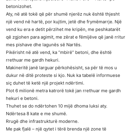
betonizohet.
Aty, në atë tokë që për shumë njerëz nuk është thjesht
një vend në hartë, por kujtim, jetë dhe frymëmarrje. Një
vend ku era e detit përzihet me kripën, me peshkatarët
që zgjohen para agimit, me zërat e fëmijëve që janë rritur
mes pishave dhe lagunës së Nartës.
Pikërisht në atë vend, ka “mbirë” betoni, dhe është
rrethuar me gardh hekuri.
Makineritë janë larguar përkohësisht, sa për të mos u
dukur në ditë proteste si kjo. Nuk ka tabelë informuese
siç duhet të ketë një projekt ndërtimi.
Plot 6 milionë metra katrorë tokë jan rrethuar me gardh
hekuri e betoni.
Thuhet se do ndërtohen 10 mijë dhoma luksi aty.
Ndërtesa 8 kate e me shumë.
Rrugë dhe infrastrukturë moderne.
Me pak fjalë – një qytet i tërë brenda një zone të