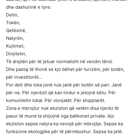
dhe dashurinë e tyre:
Detin,
Tokën,
Qetësinë,
Natyrën,
Kujtimet,
Dinjitetin,
Të drejtën për të jetuar normalisht në vendin tënd.
Dhe pastaj të thonë se kjo bëhet për turizëm, për botën,
për investitorët…
Por deti dhe toka jonë nuk janë për botën së pari. Janë
për ne. Për njerëzit që kan lindur e jetojnë këtu. Për
komunitetin lokal. Për vlonjatët. Për shqiptarët.
Zona e mbrojtur nuk ekziston që vetëm disa njerëz të
pasur të mund ta shijojnë nga ballkonet private. Ajo
ekziston sepse natyra ka nevojë për mbrojtje. Sepse ka
funksione ekologjike për të përmbushur. Sepse ka jetë.