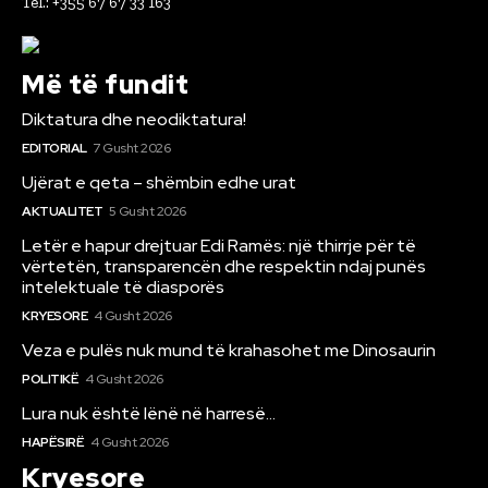
Tel.: +355 67 67 33 163
Më të fundit
Diktatura dhe neodiktatura!
EDITORIAL
7 Gusht 2026
Ujërat e qeta – shëmbin edhe urat
AKTUALITET
5 Gusht 2026
Letër e hapur drejtuar Edi Ramës: një thirrje për të
vërtetën, transparencën dhe respektin ndaj punës
intelektuale të diasporës
KRYESORE
4 Gusht 2026
Veza e pulës nuk mund të krahasohet me Dinosaurin
POLITIKË
4 Gusht 2026
Lura nuk është lënë në harresë…
HAPËSIRË
4 Gusht 2026
Kryesore