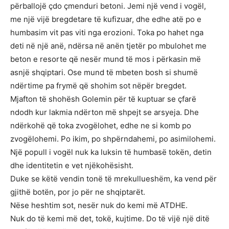
përballojë çdo çmenduri betoni. Jemi një vend i vogël,
me një vijë bregdetare të kufizuar, dhe edhe atë po e
humbasim vit pas viti nga erozioni. Toka po hahet nga
deti në një anë, ndërsa në anën tjetër po mbulohet me
beton e resorte që nesër mund të mos i përkasin më
asnjë shqiptari. Ose mund të mbeten bosh si shumë
ndërtime pa frymë që shohim sot nëpër bregdet.
Mjafton të shohësh Golemin për të kuptuar se çfarë
ndodh kur lakmia ndërton më shpejt se arsyeja. Dhe
ndërkohë që toka zvogëlohet, edhe ne si komb po
zvogëlohemi. Po ikim, po shpërndahemi, po asimilohemi.
Një popull i vogël nuk ka luksin të humbasë tokën, detin
dhe identitetin e vet njëkohësisht.
Duke se këtë vendin tonë të mrekullueshëm, ka vend për
gjithë botën, por jo për ne shqiptarët.
Nëse heshtim sot, nesër nuk do kemi më ATDHE.
Nuk do të kemi më det, tokë, kujtime. Do të vijë një ditë