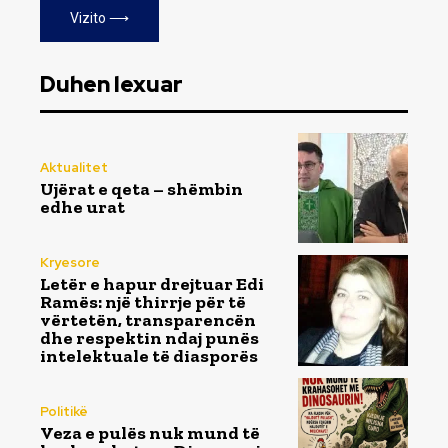
Vizito ⟶
Duhen lexuar
Aktualitet
Ujërat e qeta – shëmbin
edhe urat
Kryesore
Letër e hapur drejtuar Edi
Ramës: një thirrje për të
vërtetën, transparencën
dhe respektin ndaj punës
intelektuale të diasporës
Politikë
Veza e pulës nuk mund të