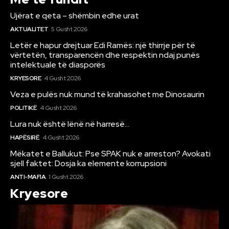
Ujërat e qeta – shëmbin edhe urat
AKTUALITET
5 Gusht 2026
Letër e hapur drejtuar Edi Ramës: një thirrje për të
vërtetën, transparencën dhe respektin ndaj punës
intelektuale të diasporës
KRYESORE
4 Gusht 2026
Veza e pulës nuk mund të krahasohet me Dinosaurin
POLITIKË
4 Gusht 2026
Lura nuk është lënë në harresë…
HAPËSIRË
4 Gusht 2026
Mëkatet e Ballukut: Pse SPAK nuk e arreston? Avokati
sjell faktet: Dosja ka elemente korrupsioni
ANTI-MAFIA
1 Gusht 2026
Kryesore