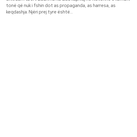
tonë që nuk i fshin dot as propaganda, as harresa, as
keqdashja. Njëri prej tyre është...