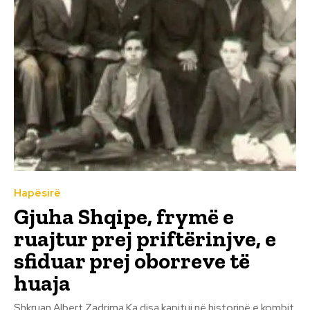
Hapësirë
Gjuha Shqipe, frymë e
ruajtur prej priftërinjve, e
sfiduar prej oborreve të
huaja
Shkruan Albert Zadrima Ka disa kapituj në historinë e kombit