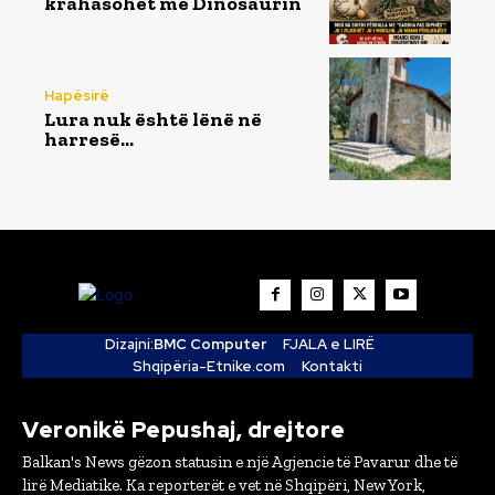
krahasohet me Dinosaurin
Hapësirë
Lura nuk është lënë në
harresë…
Dizajni:
BMC Computer
FJALA e LIRË
Shqipëria-Etnike.com
Kontakti
Veronikë Pepushaj, drejtore
Balkan's News gëzon statusin e një Agjencie të Pavarur dhe të
lirë Mediatike. Ka reporterët e vet në Shqipëri, New York,