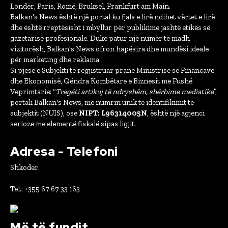
Londër, Paris, Romë, Bruksel, Frankfurt am Main.
Balkan's News është një portal ku fjala e lirë ndihet vërtet e lirë
dhe është rreptësisht i mbyllur për publikime jashtë etikës së
gazetarisë profesionale. Duke patur një numër të madh
vizitorësh, Balkan's News ofron hapësira dhe mundësi ideale
për marketing dhe reklama.
Si pjesë e Subjekti të regjistruar pranë Ministrisë së Financave
dhe Ekonomisë, Qëndra Kombëtare e Biznesit me Fushë
Veprimtarie: “
Tregëti artikuj të ndryshëm, shërbime mediatike
”,
portali Balkan's News, me numrin unik të identifikimit të
subjektit (NUIS), ose
NIPT: L96314005N
, është një agjenci
serioze me elementë fiskalë sipas ligjit.
Adresa - Telefoni
Shkoder.
Tel.: +355 67 67 33 163
Më të fundit