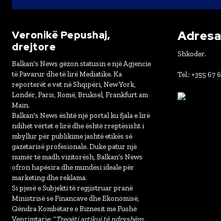
Adresa 
Veronikë Pepushaj,
drejtore
Shkoder.
Balkan's News gëzon statusin e një Agjencie
të Pavarur dhe të lirë Mediatike. Ka
Tel.: +355 67 
reporterët e vet në Shqipëri, New York,
Londër, Paris, Romë, Bruksel, Frankfurt am
Main.
Balkan's News është një portal ku fjala e lirë
ndihet vërtet e lirë dhe është rreptësisht i
mbyllur për publikime jashtë etikës së
gazetarisë profesionale. Duke patur një
numër të madh vizitorësh, Balkan's News
ofron hapësira dhe mundësi ideale për
marketing dhe reklama.
Si pjesë e Subjekti të regjistruar pranë
Ministrisë së Financave dhe Ekonomisë,
Qëndra Kombëtare e Biznesit me Fushë
Veprimtarie: “
Tregëti artikuj të ndryshëm,