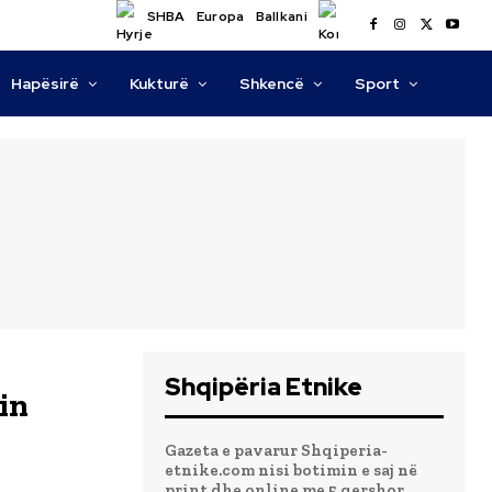
SHBA
Europa
Ballkani
Hapësirë
Kukturë
Shkencë
Sport
Shqipëria Etnike
in
Gazeta e pavarur Shqiperia-
etnike.com nisi botimin e saj në
print dhe online me 5 qershor