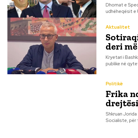
Dhomat e Specia
udhëheqësit e U
Aktualitet
Sotiraq
deri më
Kryetari i Bashk
publike në qytet
Politikë
Frika n
drejtës
Shkruan Jorida Tabaku Ngritja e një e grupi pune nga një forcë e
Socialiste, për 