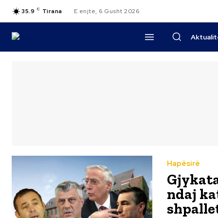
C
35.9
Tirana
E enjte, 6 Gusht 2026
Aktuali
Hapësirë
Gjykata
ndaj ka
shpalle