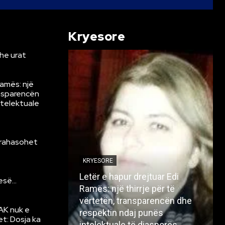
Kryesore
he urat
Ramës: një
ansparencën
ntelektuale
krahasohet
KRYESORE
Letër e hapur drejtuar Edi
resë…
Ramës: një thirrje për të
vërtetën, transparencën dhe
AK nuk e
respektin ndaj punës
et: Dosja ka
intelektuale të diasporës