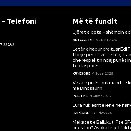
- Telefoni
Më të fundit
Ujërat e qeta – shëmbin ed
AKTUALITET
5 Gusht 2026
67 33 163
Letër e hapur drejtuar Edi 
thirrje për të vërtetën, tr
dhe respektin ndaj punës i
të diasporës
KRYESORE
4 Gusht 2026
Veza e pulës nuk mund të 
me Dinosaurin
POLITIKË
4 Gusht 2026
Lura nuk është lënë në har
HAPËSIRË
4 Gusht 2026
Mëkatet e Ballukut: Pse SP
arreston? Avokati sjell fakt