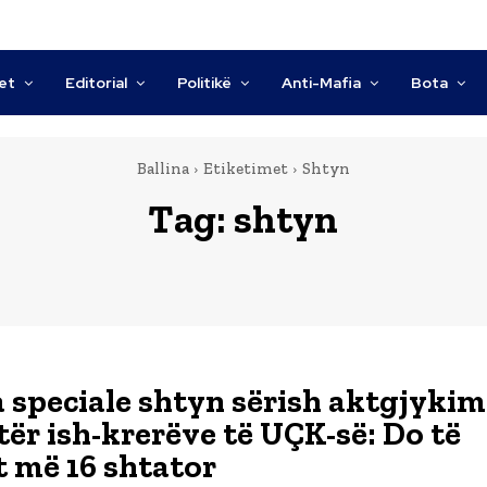
tet
Editorial
Politikë
Anti-Mafia
Bota
Ballina
Etiketimet
Shtyn
Tag:
shtyn
 speciale shtyn sërish aktgjykim
tër ish-krerëve të UÇK-së: Do të
t më 16 shtator