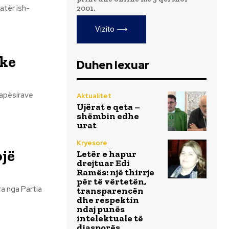
atër ish-
2001.
Vizito ⟶
ike
Duhen lexuar
 hapësirave
Aktualitet
Ujërat e qeta –
shëmbin edhe
urat
Kryesore
ojë
Letër e hapur
drejtuar Edi
Ramës: një thirrje
për të vërtetën,
transparencën
dhe respektin
ndaj punës
intelektuale të
diasporës