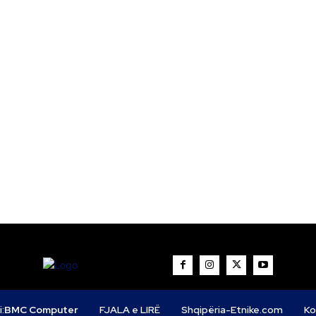
i:
BMC Computer
FJALA e LIRË
Shqipëria-Etnike.com
Ko