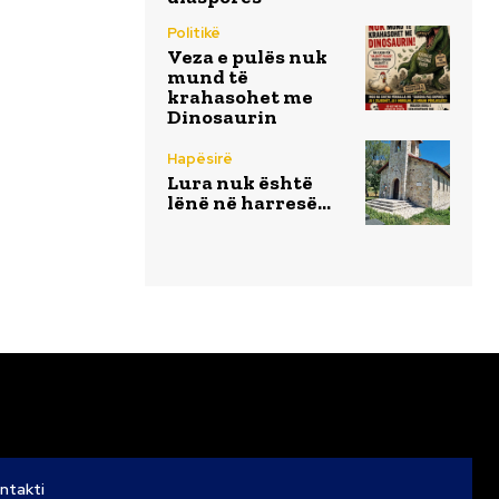
Politikë
Veza e pulës nuk
mund të
krahasohet me
Dinosaurin
Hapësirë
Lura nuk është
lënë në harresë…
ntakti