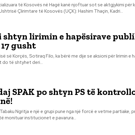
lizuara të Kosovës në Hagë kanë njoftuar sot se aktgjykimi për k
shtrisë Çlirimtare të Kosovës (UÇK): Hashim Thaçin, Kadri...
i shtyn lirimin e hapësirave publ
 17 gusht
isë së Korçës, Sotiraq Filo, ka bërë me dije se aksioni për lirimin e
 do të shtyhet deri...
daj SPAK po shtyn PS të kontroll
inë!
 vetme partiake, pra nga Partia
të monituar institucionet e pavarura...