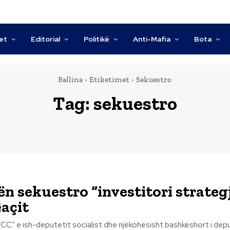
tet
Editorial
Politikë
Anti-Mafia
Bota
Ballina
Etiketimet
Sekuestro
Tag:
sekuestro
ën sekuestro “investitori strategj
açit
CC” e ish-deputetit socialist dhe njëkohësisht bashkëshort i de