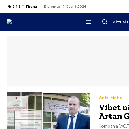
C
34.5
Tirana
E premte, 7 Gusht 2026
Aktuali
Anti-Mafia
Vihet n
Artan G
Kompania “AG.T