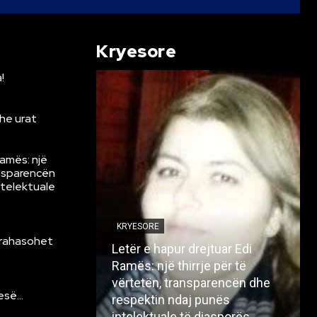
Kryesore
!
he urat
Ramës: një
ansparencën
ntelektuale
KRYESORE
krahasohet
Letër e hapur drejtuar Edi
Ramës: një thirrje për të
vërtetën, transparencën dhe
resë…
respektin ndaj punës
intelektuale të diasporës