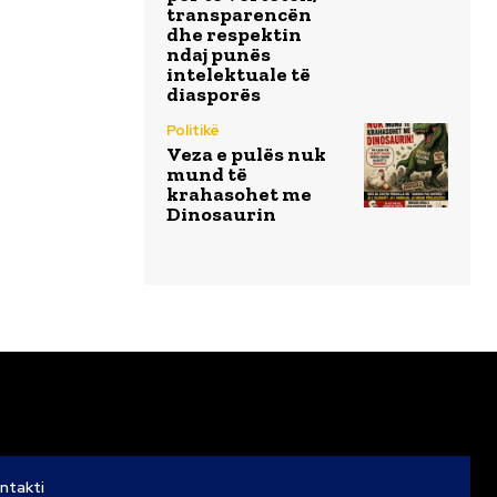
transparencën
dhe respektin
ndaj punës
intelektuale të
diasporës
Politikë
Veza e pulës nuk
mund të
krahasohet me
Dinosaurin
ntakti