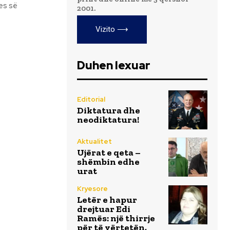
es së
2001.
Vizito ⟶
Duhen lexuar
Editorial
Diktatura dhe
neodiktatura!
Aktualitet
Ujërat e qeta –
shëmbin edhe
urat
Kryesore
Letër e hapur
drejtuar Edi
Ramës: një thirrje
për të vërtetën,