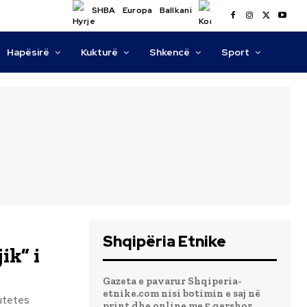
SHBA
Europa
Ballkani
Hapësirë
Kukturë
Shkencë
Sport
Shqipëria Etnike
ik” i
Gazeta e pavarur Shqiperia-
etnike.com nisi botimin e saj në
putetes
print dhe online me 5 qershor