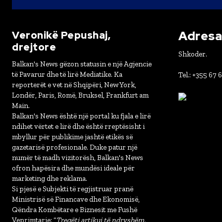
Adresa 
Veronikë Pepushaj,
drejtore
Shkoder.
Balkan's News gëzon statusin e një Agjencie
të Pavarur dhe të lirë Mediatike. Ka
Tel.: +355 67 
reporterët e vet në Shqipëri, New York,
Londër, Paris, Romë, Bruksel, Frankfurt am
Main.
Balkan's News është një portal ku fjala e lirë
ndihet vërtet e lirë dhe është rreptësisht i
mbyllur për publikime jashtë etikës së
gazetarisë profesionale. Duke patur një
numër të madh vizitorësh, Balkan's News
ofron hapësira dhe mundësi ideale për
marketing dhe reklama.
Si pjesë e Subjekti të regjistruar pranë
Ministrisë së Financave dhe Ekonomisë,
Qëndra Kombëtare e Biznesit me Fushë
Veprimtarie: “
Tregëti artikuj të ndryshëm,