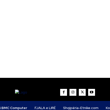
i:
BMC Computer
FJALA e LIRË
Shqipëria-Etnike.com
Ko