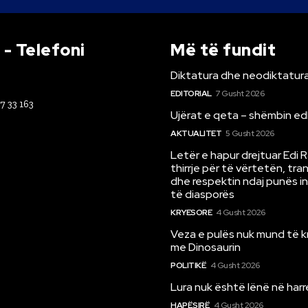
- Telefoni
Më të fundit
Diktatura dhe neodiktatura
EDITORIAL
7 Gusht 2026
67 33 163
Ujërat e qeta – shëmbin ed
AKTUALITET
5 Gusht 2026
Letër e hapur drejtuar Edi 
thirrje për të vërtetën, tr
dhe respektin ndaj punës i
të diasporës
KRYESORE
4 Gusht 2026
Veza e pulës nuk mund të 
me Dinosaurin
POLITIKË
4 Gusht 2026
Lura nuk është lënë në har
HAPËSIRË
4 Gusht 2026