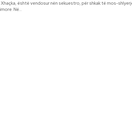
a Xhaçka, është vendosur nën sekuestro, për shkak të mos-shlyerj
detyrimeve tatimore. Në...