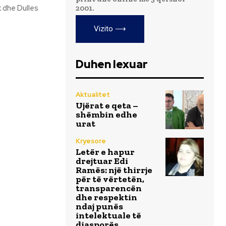
2001.
Vizito ⟶
Duhen lexuar
Aktualitet
Ujërat e qeta –
shëmbin edhe
urat
Kryesore
Letër e hapur
drejtuar Edi
Ramës: një thirrje
për të vërtetën,
transparencën
dhe respektin
ndaj punës
intelektuale të
diasporës