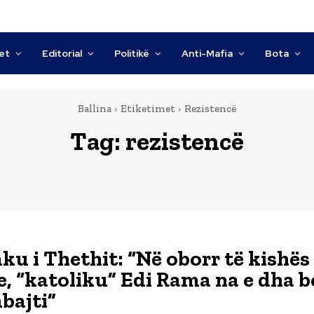
tet
Editorial
Politikë
Anti-Mafia
Bota
Ballina
Etiketimet
Rezistencë
Tag:
rezistencë
ku i Thethit: “Në oborr të kishës
e, “katoliku” Edi Rama na e dha b
bajti”