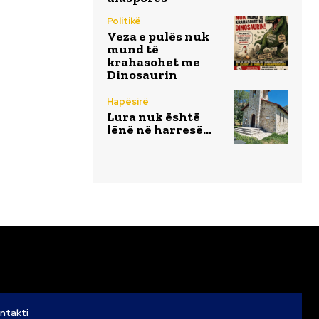
Politikë
Veza e pulës nuk
mund të
krahasohet me
Dinosaurin
Hapësirë
Lura nuk është
lënë në harresë…
ntakti