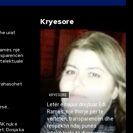
Kryesore
he urat
Ramës: një
ansparencën
ntelektuale
krahasohet
KRYESORE
Letër e hapur drejtuar Edi
resë…
Ramës: një thirrje për të
vërtetën, transparencën dhe
AK nuk e
respektin ndaj punës
et: Dosja ka
intelektuale të diasporës