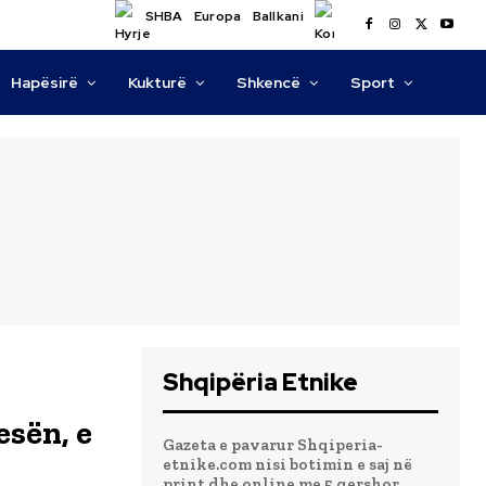
SHBA
Europa
Ballkani
Hapësirë
Kukturë
Shkencë
Sport
Shqipëria Etnike
esën, e
Gazeta e pavarur Shqiperia-
etnike.com nisi botimin e saj në
print dhe online me 5 qershor