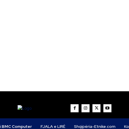
i:
BMC Computer
FJALA e LIRË
Shqipëria-Etnike.com
Ko