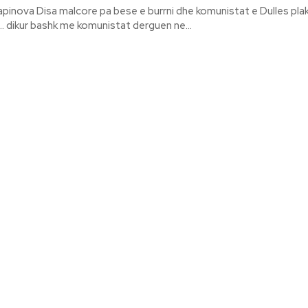
nistat e Dulles plak dhe Dulles
 dikur bashk me komunistat derguen ne...