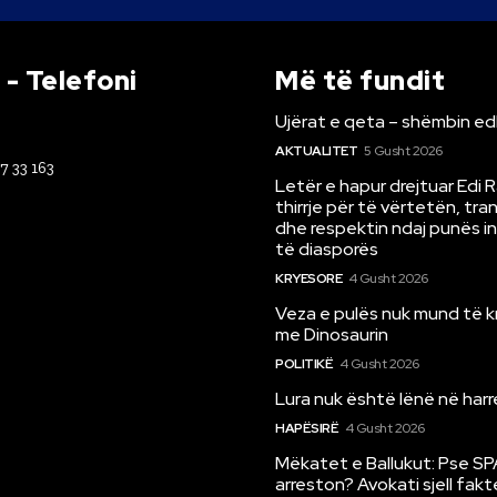
- Telefoni
Më të fundit
Ujërat e qeta – shëmbin ed
AKTUALITET
5 Gusht 2026
67 33 163
Letër e hapur drejtuar Edi 
thirrje për të vërtetën, tr
dhe respektin ndaj punës i
të diasporës
KRYESORE
4 Gusht 2026
Veza e pulës nuk mund të 
me Dinosaurin
POLITIKË
4 Gusht 2026
Lura nuk është lënë në har
HAPËSIRË
4 Gusht 2026
Mëkatet e Ballukut: Pse SP
arreston? Avokati sjell fakt