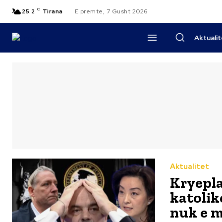
C
25.2
Tirana
E premte, 7 Gusht 2026
Aktuali
Aktualitet
Kryepla
katolik
nuk e m