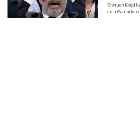
Shkruan Klajd Kapinova Disa malcore pa bese e burrni dhe komu
se ri Ramaduro…