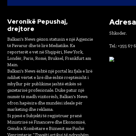
Adresa 
Veronikë Pepushaj,
drejtore
Shkoder.
Balkan's News gëzon statusin e një Agjencie
të Pavarur dhe të lirë Mediatike. Ka
Tel.: +355 67 
reporterët e vet në Shqipëri, New York,
Londër, Paris, Romë, Bruksel, Frankfurt am
Main.
Balkan's News është një portal ku fjala e lirë
ndihet vërtet e lirë dhe është rreptësisht i
mbyllur për publikime jashtë etikës së
gazetarisë profesionale. Duke patur një
numër të madh vizitorësh, Balkan's News
ofron hapësira dhe mundësi ideale për
marketing dhe reklama.
Si pjesë e Subjekti të regjistruar pranë
Ministrisë së Financave dhe Ekonomisë,
Qëndra Kombëtare e Biznesit me Fushë
Veprimtarie: “
Tregëti artikuj të ndryshëm,