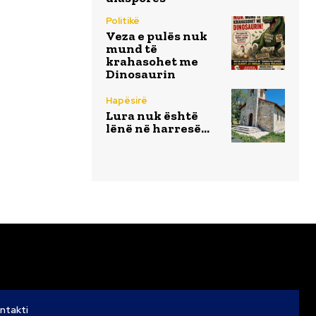
Politikë
Veza e pulës nuk
mund të
krahasohet me
Dinosaurin
Hapësirë
Lura nuk është
lënë në harresë…
ntakti