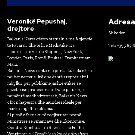
Adresa 
Veronikë Pepushaj,
drejtore
Shkoder.
Balkan's News gëzon statusin e një Agjencie
të Pavarur dhe të lirë Mediatike. Ka
Tel.: +355 67 
reporterët e vet në Shqipëri, New York,
Londër, Paris, Romë, Bruksel, Frankfurt am
Main.
Balkan's News është një portal ku fjala e lirë
ndihet vërtet e lirë dhe është rreptësisht i
mbyllur për publikime jashtë etikës së
gazetarisë profesionale. Duke patur një
numër të madh vizitorësh, Balkan's News
ofron hapësira dhe mundësi ideale për
marketing dhe reklama.
Si pjesë e Subjekti të regjistruar pranë
Ministrisë së Financave dhe Ekonomisë,
Qëndra Kombëtare e Biznesit me Fushë
Veprimtarie: “
Tregëti artikuj të ndryshëm,