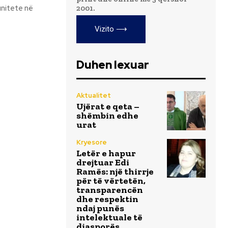
unitete në
2001.
Vizito ⟶
Duhen lexuar
Aktualitet
Ujërat e qeta –
shëmbin edhe
urat
Kryesore
Letër e hapur
drejtuar Edi
Ramës: një thirrje
për të vërtetën,
transparencën
dhe respektin
ndaj punës
intelektuale të
diasporës