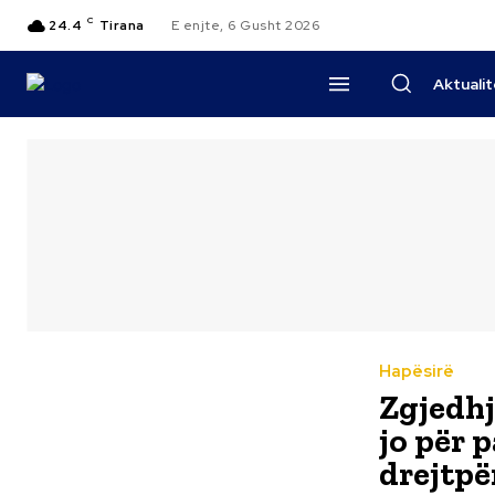
C
24.4
Tirana
E enjte, 6 Gusht 2026
Aktuali
Hapësirë
Zgjedhj
jo për p
drejtpë