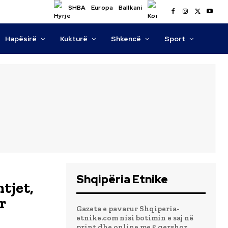
SHBA
Europa
Ballkani
Hapësirë
Kukturë
Shkencë
Sport
Shqipëria Etnike
tjet,
r
Gazeta e pavarur Shqiperia-
etnike.com nisi botimin e saj në
print dhe online me 5 qershor