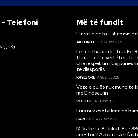
- Telefoni
Më të fundit
Ujërat e qeta – shëmbin ed
AKTUALITET
5 Gusht 2026
67 33 163
Letër e hapur drejtuar Edi 
thirrje për të vërtetën, tr
dhe respektin ndaj punës i
të diasporës
KRYESORE
4 Gusht 2026
Veza e pulës nuk mund të 
me Dinosaurin
POLITIKË
4 Gusht 2026
Lura nuk është lënë në har
HAPËSIRË
4 Gusht 2026
Mëkatet e Ballukut: Pse SP
arreston? Avokati sjell fakt