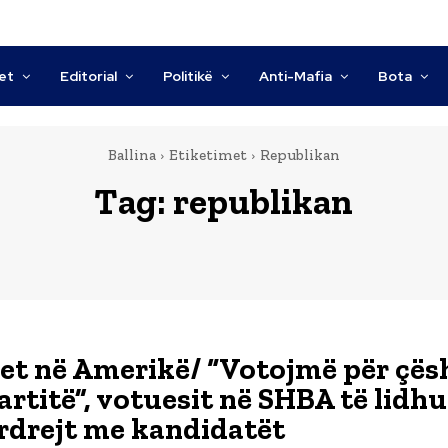
tet
Editorial
Politikë
Anti-Mafia
Bota
Ballina
Etiketimet
Republikan
Tag:
republikan
et në Amerikë/ “Votojmë për çësh
artitë”, votuesit në SHBA të lidhu
rdrejt me kandidatët