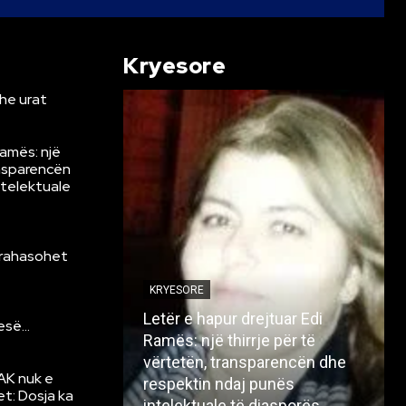
Kryesore
he urat
Ramës: një
ansparencën
ntelektuale
krahasohet
KRYESORE
Letër e hapur drejtuar Edi
resë…
Ramës: një thirrje për të
vërtetën, transparencën dhe
AK nuk e
respektin ndaj punës
et: Dosja ka
intelektuale të diasporës