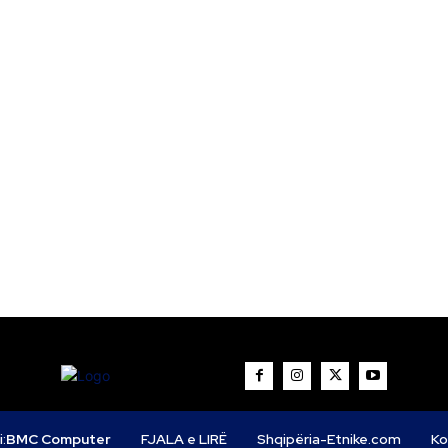
i:
BMC Computer
FJALA e LIRË
Shqipëria-Etnike.com
Ko