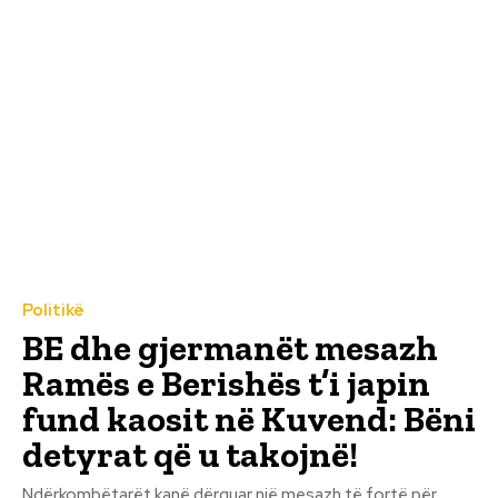
Politikë
BE dhe gjermanët mesazh
Ramës e Berishës t’i japin
fund kaosit në Kuvend: Bëni
detyrat që u takojnë!
Ndërkombëtarët kanë dërguar një mesazh të fortë për