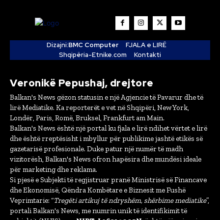
Dizajni:
BMC Computer
FJALA e LIRË
Shqipëria-Etnike.com
Kontakti
Veronikë Pepushaj, drejtore
Balkan's News gëzon statusin e një Agjencie të Pavarur dhe të
lirë Mediatike. Ka reporterët e vet në Shqipëri, New York,
Londër, Paris, Romë, Bruksel, Frankfurt am Main.
Balkan's News është një portal ku fjala e lirë ndihet vërtet e lirë
dhe është rreptësisht i mbyllur për publikime jashtë etikës së
gazetarisë profesionale. Duke patur një numër të madh
vizitorësh, Balkan's News ofron hapësira dhe mundësi ideale
për marketing dhe reklama.
Si pjesë e Subjekti të regjistruar pranë Ministrisë së Financave
dhe Ekonomisë, Qëndra Kombëtare e Biznesit me Fushë
Veprimtarie: “
Tregëti artikuj të ndryshëm, shërbime mediatike
”,
portali Balkan's News, me numrin unik të identifikimit të