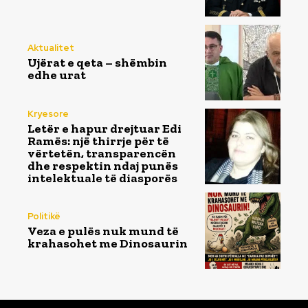
Aktualitet
Ujërat e qeta – shëmbin
edhe urat
Kryesore
Letër e hapur drejtuar Edi
Ramës: një thirrje për të
vërtetën, transparencën
dhe respektin ndaj punës
intelektuale të diasporës
Politikë
Veza e pulës nuk mund të
krahasohet me Dinosaurin