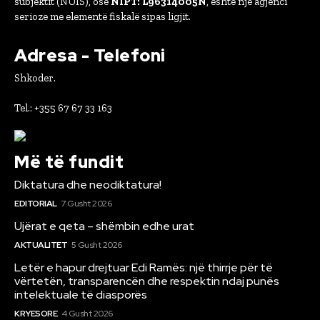
subjektit (NUIS), ose
NIPT: L96314005N
, është një agjenci
serioze me elementë fiskalë sipas ligjit.
Adresa - Telefoni
Shkoder.
Tel.: +355 67 67 33 163
Më të fundit
Diktatura dhe neodiktatura!
EDITORIAL
7 Gusht 2026
Ujërat e qeta – shëmbin edhe urat
AKTUALITET
5 Gusht 2026
Letër e hapur drejtuar Edi Ramës: një thirrje për të
vërtetën, transparencën dhe respektin ndaj punës
intelektuale të diasporës
KRYESORE
4 Gusht 2026