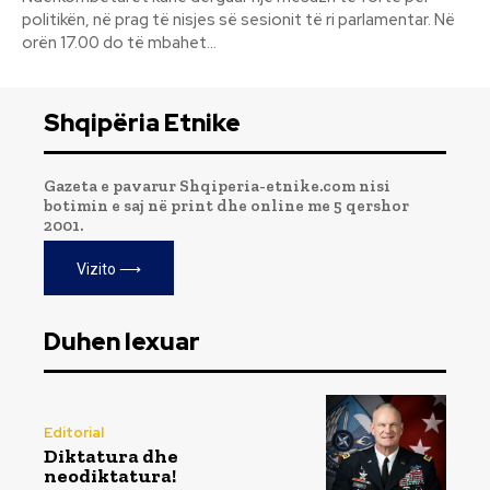
politikën, në prag të nisjes së sesionit të ri parlamentar. Në
orën 17.00 do të mbahet...
Shqipëria Etnike
Gazeta e pavarur Shqiperia-etnike.com nisi
botimin e saj në print dhe online me 5 qershor
2001.
Vizito ⟶
Duhen lexuar
Editorial
Diktatura dhe
neodiktatura!