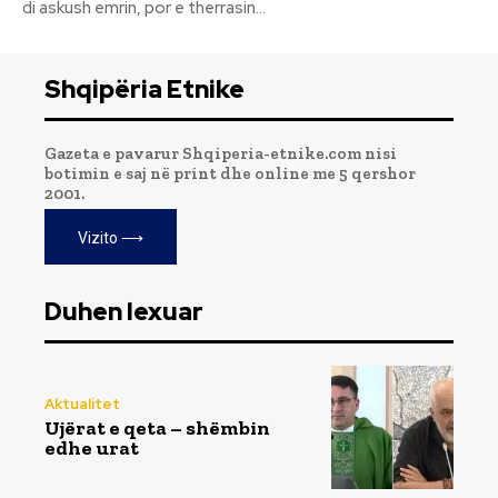
di askush emrin, por e therrasin...
Shqipëria Etnike
Gazeta e pavarur Shqiperia-etnike.com nisi
botimin e saj në print dhe online me 5 qershor
2001.
Vizito ⟶
Duhen lexuar
Aktualitet
Ujërat e qeta – shëmbin
edhe urat