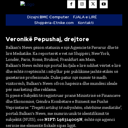
Dizajni:
BMC Computer
FJALA e LIRË
Shqipëria-Etnike.com
Kontakti
Veronikë Pepushaj, drejtore
Balkan's News gëzon statusin e një Agjencie të Pavarur dhe të
lirë Mediatike. Ka reporterët e vet në Shqipëri, New York,
Londër, Paris, Romë, Bruksel, Frankfurt am Main.
Balkan's News është një portal ku fjala e lirë ndihet vërtet e lirë
dhe është rreptësisht i mbyllur për publikime jashtë etikës së
gazetarisë profesionale. Duke patur një numër të madh
vizitorësh, Balkan's News ofron hapësira dhe mundësi ideale
për marketing dhe reklama.
Si pjesë e Subjekti të regjistruar pranë Ministrisë së Financave
dhe Ekonomisë, Qëndra Kombëtare e Biznesit me Fushë
Veprimtarie: “
Tregëti artikuj të ndryshëm, shërbime mediatike
”,
portali Balkan's News, me numrin unik të identifikimit të
subjektit (NUIS), ose
NIPT: L96314005N
, është një agjenci
serioze me elementë fiskalë sipas ligjit.