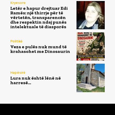
Kryesore
Letër e hapur drejtuar Edi
Ramës: një thirrje për të
vërtetën, transparencën
dhe respektin ndaj punës
intelektuale të diasporës
Politikë
Veza e pulës nuk mund të
krahasohet me Dinosaurin
Hapësirë
Lura nuk është lënë në
harresë…