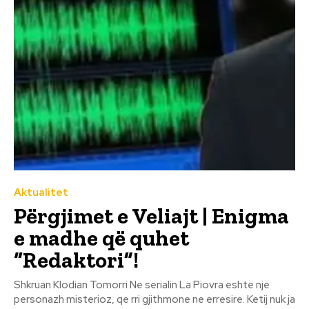
Aktualitet
Përgjimet e Veliajt | Enigma
e madhe që quhet
“Redaktori”!
Shkruan Klodian Tomorri Ne serialin La Piovra eshte nje
personazh misterioz, qe rri gjithmone ne erresire. Ketij nuk ja