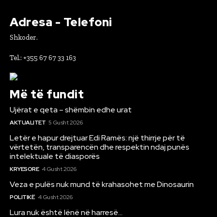
Adresa - Telefoni
Shkoder.
Tel.: +355 67 67 33 163
Më të fundit
Ujërat e qeta – shëmbin edhe urat
AKTUALITET
5 Gusht 2026
Letër e hapur drejtuar Edi Ramës: një thirrje për të
vërtetën, transparencën dhe respektin ndaj punës
intelektuale të diasporës
KRYESORE
4 Gusht 2026
Veza e pulës nuk mund të krahasohet me Dinosaurin
POLITIKË
4 Gusht 2026
Lura nuk është lënë në harresë…