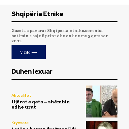
Shqipëria Etnike
Gazeta e pavarur Shqiperia-etnike.com nisi
botimin e saj në print dhe online me 5 qershor
2001.
Vizito ⟶
Duhen lexuar
Aktualitet
Ujërat e qeta – shëmbin
edhe urat
Kryesore