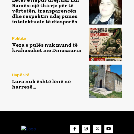
Letër e hapur drejtuar Edi
Ramës: një thirrje për të
vërtetën, transparencën
dhe respektin ndaj punës
intelektuale të diasporës
Politikë
Veza e pulës nuk mund të
krahasohet me Dinosaurin
Hapësirë
Lura nuk është lënë në
harresë…