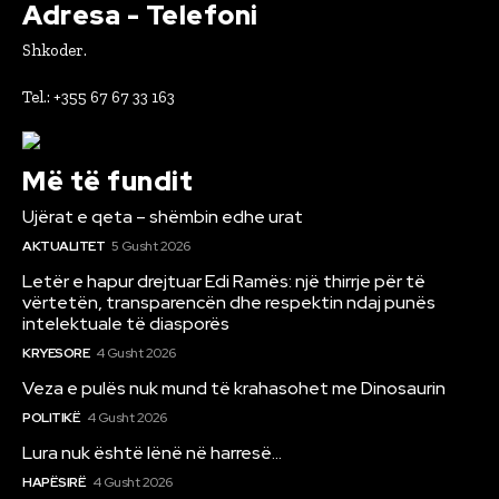
Adresa - Telefoni
Shkoder.
Tel.: +355 67 67 33 163
Më të fundit
Ujërat e qeta – shëmbin edhe urat
AKTUALITET
5 Gusht 2026
Letër e hapur drejtuar Edi Ramës: një thirrje për të
vërtetën, transparencën dhe respektin ndaj punës
intelektuale të diasporës
KRYESORE
4 Gusht 2026
Veza e pulës nuk mund të krahasohet me Dinosaurin
POLITIKË
4 Gusht 2026
Lura nuk është lënë në harresë…
HAPËSIRË
4 Gusht 2026