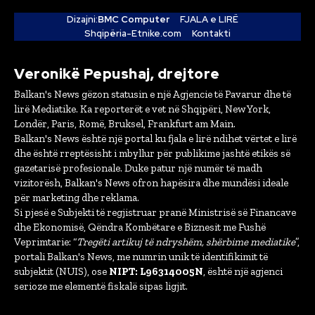
Dizajni:
BMC Computer
FJALA e LIRË
Shqipëria-Etnike.com
Kontakti
Veronikë Pepushaj, drejtore
Balkan's News gëzon statusin e një Agjencie të Pavarur dhe të
lirë Mediatike. Ka reporterët e vet në Shqipëri, New York,
Londër, Paris, Romë, Bruksel, Frankfurt am Main.
Balkan's News është një portal ku fjala e lirë ndihet vërtet e lirë
dhe është rreptësisht i mbyllur për publikime jashtë etikës së
gazetarisë profesionale. Duke patur një numër të madh
vizitorësh, Balkan's News ofron hapësira dhe mundësi ideale
për marketing dhe reklama.
Si pjesë e Subjekti të regjistruar pranë Ministrisë së Financave
dhe Ekonomisë, Qëndra Kombëtare e Biznesit me Fushë
Veprimtarie: “
Tregëti artikuj të ndryshëm, shërbime mediatike
”,
portali Balkan's News, me numrin unik të identifikimit të
subjektit (NUIS), ose
NIPT: L96314005N
, është një agjenci
serioze me elementë fiskalë sipas ligjit.