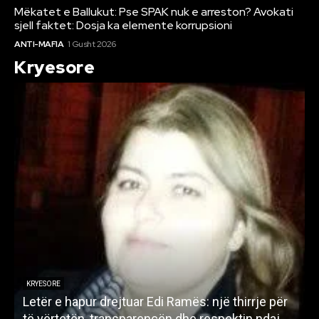
Mëkatet e Ballukut: Pse SPAK nuk e arreston? Avokati
sjell faktet: Dosja ka elemente korrupsioni
ANTI-MAFIA
1 Gusht 2026
Kryesore
KRYESORE
Letër e hapur drejtuar Edi Ramës: një thirrje për
A
të vërtetën, transparencën dhe respektin ndaj