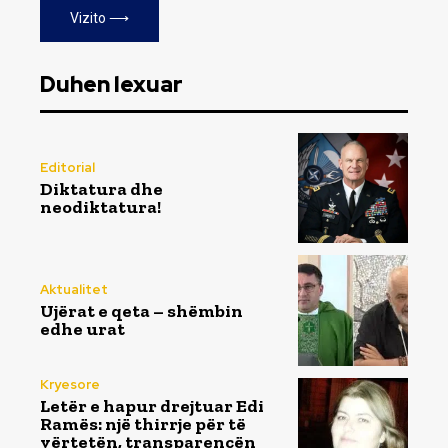
Vizito ⟶
Duhen lexuar
Editorial
Diktatura dhe
neodiktatura!
Aktualitet
Ujërat e qeta – shëmbin
edhe urat
Kryesore
Letër e hapur drejtuar Edi
Ramës: një thirrje për të
vërtetën, transparencën