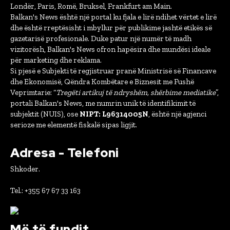
Londër, Paris, Romë, Bruksel, Frankfurt am Main.
Balkan's News është një portal ku fjala e lirë ndihet vërtet e lirë
dhe është rreptësisht i mbyllur për publikime jashtë etikës së
gazetarisë profesionale. Duke patur një numër të madh
vizitorësh, Balkan's News ofron hapësira dhe mundësi ideale
për marketing dhe reklama.
Si pjesë e Subjekti të regjistruar pranë Ministrisë së Financave
dhe Ekonomisë, Qëndra Kombëtare e Biznesit me Fushë
Veprimtarie: “
Tregëti artikuj të ndryshëm, shërbime mediatike
”,
portali Balkan's News, me numrin unik të identifikimit të
subjektit (NUIS), ose
NIPT: L96314005N
, është një agjenci
serioze me elementë fiskalë sipas ligjit.
Adresa - Telefoni
Shkoder.
Tel.: +355 67 67 33 163
Më të fundit