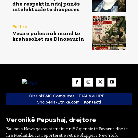
dhe respektin ndaj punës
intelektuale të diasporës
Politikë
Veza e pulës nuk mund të
krahasohet me Dinosaurin
Dizajni:
BMC Computer
FJALA e LIRË
Shqipëria-Etnike.com
Kontakti
Veronikë Pepushaj, drejtore
Balkan's News gëzon statusin e një Agjencie të Pavarur dhe të
lirë Mediatike. Ka reporterët e vet në Shqipëri, New York,