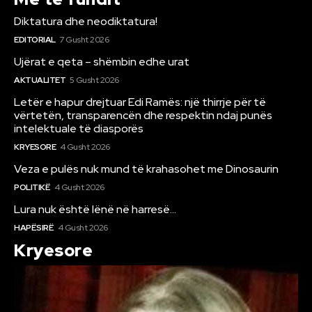
Diktatura dhe neodiktatura!
EDITORIAL
7 Gusht 2026
Ujërat e qeta – shëmbin edhe urat
AKTUALITET
5 Gusht 2026
Letër e hapur drejtuar Edi Ramës: një thirrje për të
vërtetën, transparencën dhe respektin ndaj punës
intelektuale të diasporës
KRYESORE
4 Gusht 2026
Veza e pulës nuk mund të krahasohet me Dinosaurin
POLITIKË
4 Gusht 2026
Lura nuk është lënë në harresë…
HAPËSIRË
4 Gusht 2026
Kryesore