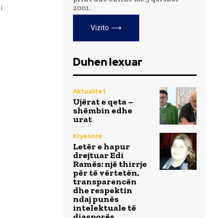
i
2001.
Vizito ⟶
Duhen lexuar
Aktualitet
Ujërat e qeta –
shëmbin edhe
urat
Kryesore
Letër e hapur
drejtuar Edi
Ramës: një thirrje
për të vërtetën,
transparencën
dhe respektin
ndaj punës
intelektuale të
diasporës