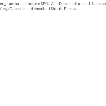
rgj Luca ka uruar kreun e SPAK, Altin Dumani i cili u shpall “kampion 
Antikorrupsionit” nga Departamenti Amerikan i Shtetit. E teksa i...