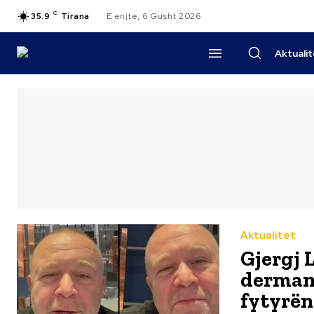
C
35.9
Tirana
E enjte, 6 Gusht 2026
Aktuali
Aktualitet
Gjergj 
derman 
fytyrën