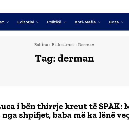
tet
Editorial
Politikë
Anti-Mafia
Bota
Ballina
Etiketimet
Derman
Tag:
derman
Luca i bën thirrje kreut të SPAK: 
nga shpifjet, baba më ka lënë ve