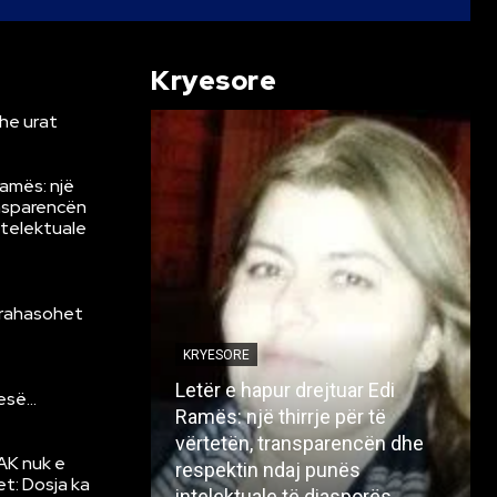
Kryesore
he urat
Ramës: një
ansparencën
ntelektuale
krahasohet
KRYESORE
Letër e hapur drejtuar Edi
resë…
Ramës: një thirrje për të
vërtetën, transparencën dhe
AK nuk e
respektin ndaj punës
et: Dosja ka
intelektuale të diasporës