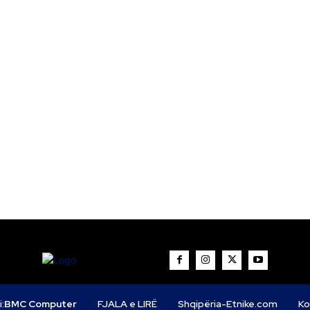
i:
BMC Computer
FJALA e LIRË
Shqipëria-Etnike.com
Ko