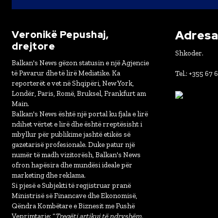
Adresa 
Veronikë Pepushaj,
drejtore
Shkoder.
Balkan's News gëzon statusin e një Agjencie
të Pavarur dhe të lirë Mediatike. Ka
Tel.: +355 67 
reporterët e vet në Shqipëri, New York,
Londër, Paris, Romë, Bruksel, Frankfurt am
Main.
Balkan's News është një portal ku fjala e lirë
ndihet vërtet e lirë dhe është rreptësisht i
mbyllur për publikime jashtë etikës së
gazetarisë profesionale. Duke patur një
numër të madh vizitorësh, Balkan's News
ofron hapësira dhe mundësi ideale për
marketing dhe reklama.
Si pjesë e Subjekti të regjistruar pranë
Ministrisë së Financave dhe Ekonomisë,
Qëndra Kombëtare e Biznesit me Fushë
Veprimtarie: “
Tregëti artikuj të ndryshëm,