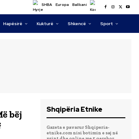
SHBA
Europa
Ballkani
Hapësirë
Kukturë
Shkencë
Sport
Shqipëria Etnike
Më bëj
ç
Gazeta e pavarur Shqiperia-
etnike.com nisi botimin e saj në
print dhe online me 5 qershor