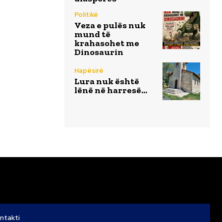
Politikë
Veza e pulës nuk
mund të
krahasohet me
Dinosaurin
Hapësirë
Lura nuk është
lënë në harresë…
ntakti