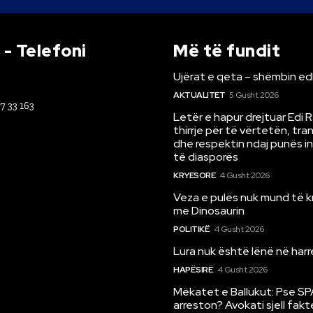
- Telefoni
Më të fundit
Ujërat e qeta – shëmbin ed
AKTUALITET
5 Gusht 2026
67 33 163
Letër e hapur drejtuar Edi 
thirrje për të vërtetën, tr
dhe respektin ndaj punës i
të diasporës
KRYESORE
4 Gusht 2026
Veza e pulës nuk mund të 
me Dinosaurin
POLITIKË
4 Gusht 2026
Lura nuk është lënë në har
HAPËSIRË
4 Gusht 2026
Mëkatet e Ballukut: Pse SP
arreston? Avokati sjell fakt