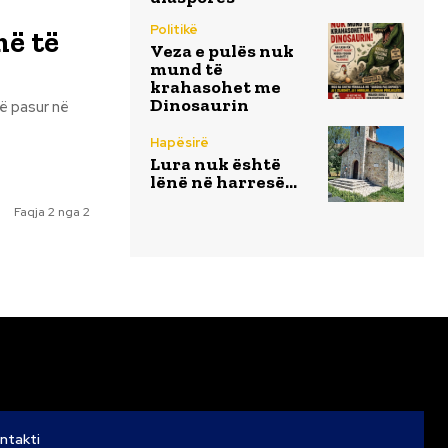
Politikë
më të
Veza e pulës nuk
mund të
krahasohet me
Dinosaurin
të pasur në
Hapësirë
Lura nuk është
lënë në harresë…
Faqja 2 nga 2
ntakti