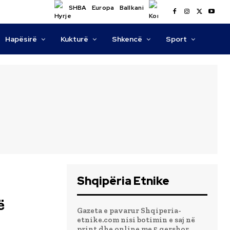
SHBA
Europa
Ballkani
Hapësirë
Kukturë
Shkencë
Sport
Shqipëria Etnike
ë
Gazeta e pavarur Shqiperia-
etnike.com nisi botimin e saj në
print dhe online me 5 qershor