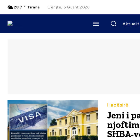
C
28.7
Tirana
E enjte, 6 Gusht 2026
Aktuali
Hapësirë
Jeni i 
njoftim
SHBA-v