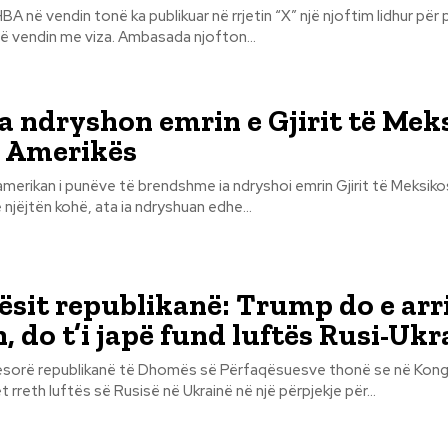
 në vendin tonë ka publikuar në rrjetin “X” një njoftim lidhur për
duan të vizitojnë vendin me viza. Ambasada njofton...
 ndryshon emrin e Gjirit të Mek
ë Amerikës
erikan i punëve të brendshme ia ndryshoi emrin Gjirit të Meksikos 
 njëjtën kohë, ata ia ndryshuan edhe...
ësit republikanë: Trump do e arri
, do t’i japë fund luftës Rusi-Ukr
yesorë republikanë të Dhomës së Përfaqësuesve thonë se në Kong
et rreth luftës së Rusisë në Ukrainë në një përpjekje për...