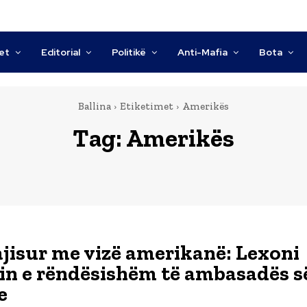
tet
Editorial
Politikë
Anti-Mafia
Bota
Ballina
Etiketimet
Amerikës
Tag:
Amerikës
pajisur me vizë amerikanë: Lexoni
in e rëndësishëm të ambasadës s
e