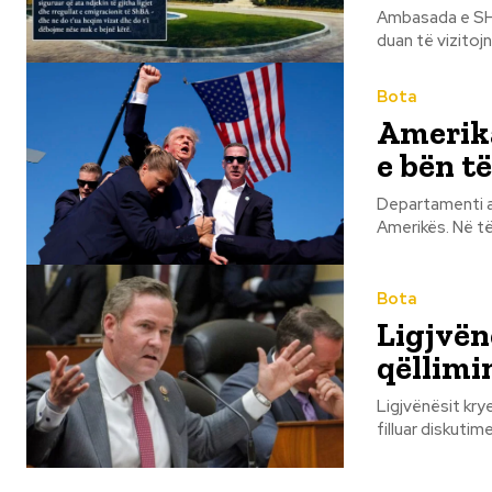
Ambasada e SHBA
Bota
Amerika
e bën t
Departamenti am
Amerikës. Në të
Bota
Ligjvën
qëllimin
Ligjvënësit kr
filluar diskutim