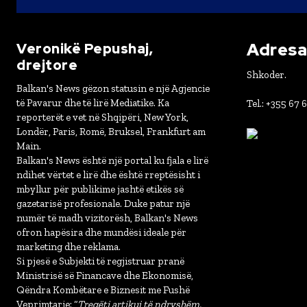
Adresa 
Veronikë Pepushaj,
drejtore
Shkoder.
Balkan's News gëzon statusin e një Agjencie
të Pavarur dhe të lirë Mediatike. Ka
Tel.: +355 67 
reporterët e vet në Shqipëri, New York,
Londër, Paris, Romë, Bruksel, Frankfurt am
Main.
Balkan's News është një portal ku fjala e lirë
ndihet vërtet e lirë dhe është rreptësisht i
mbyllur për publikime jashtë etikës së
gazetarisë profesionale. Duke patur një
numër të madh vizitorësh, Balkan's News
ofron hapësira dhe mundësi ideale për
marketing dhe reklama.
Si pjesë e Subjekti të regjistruar pranë
Ministrisë së Financave dhe Ekonomisë,
Qëndra Kombëtare e Biznesit me Fushë
Veprimtarie: “
Tregëti artikuj të ndryshëm,