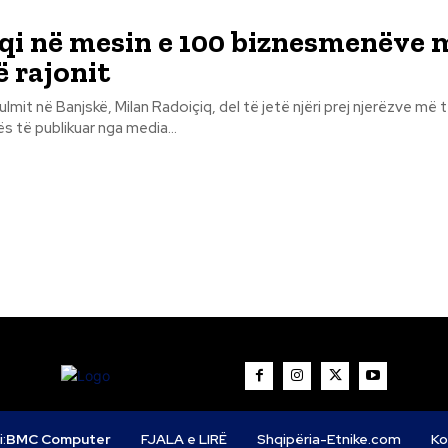
qi në mesin e 100 biznesmenëve 
ë rajonit
ulmit në Banjskë, Milan Radoiçiq, del të jetë njëri prej njerëzve më 
tës të publikuar nga media...
i:
BMC Computer
FJALA e LIRË
Shqipëria-Etnike.com
Ko