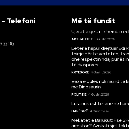
- Telefoni
Më të fundit
Ujërat e qeta – shëmbin ed
AKTUALITET
5 Gusht 2026
67 33 163
Letër e hapur drejtuar Edi 
thirrje për të vërtetën, tr
dhe respektin ndaj punës i
të diasporës
KRYESORE
4 Gusht 2026
Veza e pulës nuk mund të 
me Dinosaurin
POLITIKË
4 Gusht 2026
Lura nuk është lënë në har
HAPËSIRË
4 Gusht 2026
Mëkatet e Ballukut: Pse SP
arreston? Avokati sjell fakt