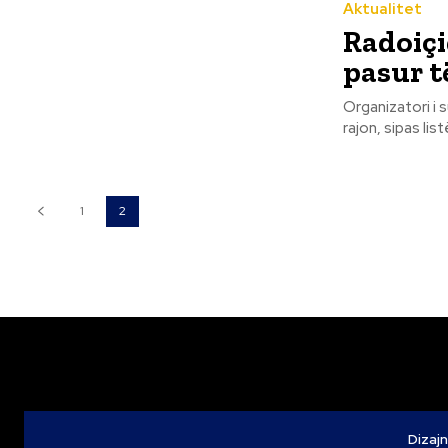
Aktualitet
Radoiçi
pasur t
Organizatori i s
rajon, sipas lis
1
2
Dizajn