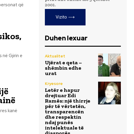
 personat që
2001.
Vizito ⟶
sikos,
Duhen lexuar
në Gjirin e
Aktualitet
Ujërat e qeta –
shëmbin edhe
urat
Kryesore
jë
Letër e hapur
drejtuar Edi
ainë
Ramës: një thirrje
për të vërtetën,
res kanë
transparencën
dhe respektin
ndaj punës
intelektuale të
diasporës