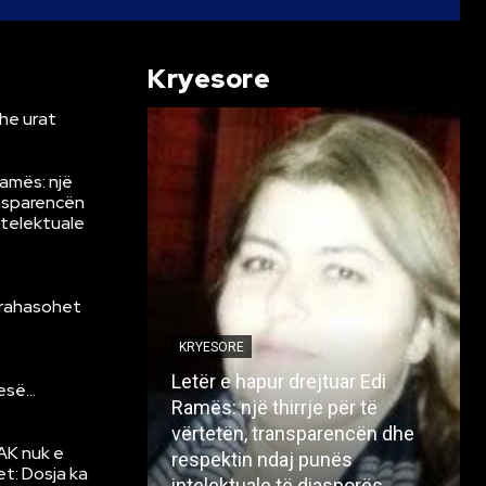
Kryesore
he urat
Ramës: një
ansparencën
ntelektuale
krahasohet
KRYESORE
Letër e hapur drejtuar Edi
resë…
Ramës: një thirrje për të
vërtetën, transparencën dhe
AK nuk e
respektin ndaj punës
et: Dosja ka
intelektuale të diasporës