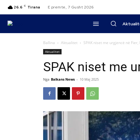
C
26.6
Tirana
E premte, 7 Gusht 2026
Aktuali
Ballina
Aktualitet
SPAK niset me urgjencë në Fier,
Aktualitet
SPAK niset me ur
Nga
Balkans News
-
10 Maj 2025