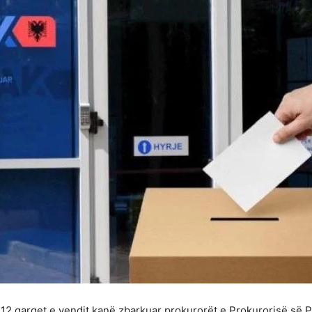
ë 12 qarqet e vendit kanë zbarkuar prokurorët e Prokurorisë së