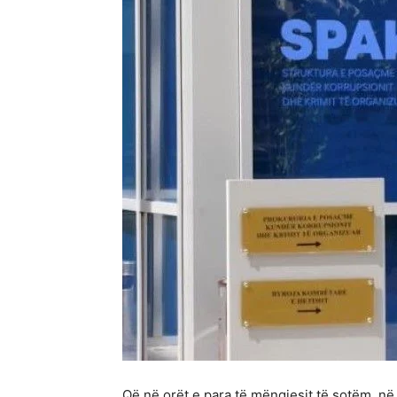
Që në orët e para të mëngjesit të sotëm, n