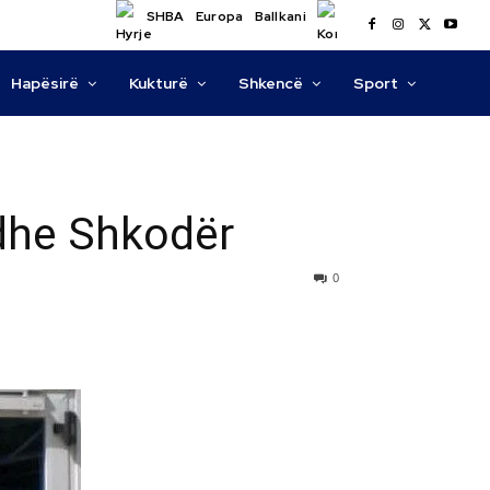
SHBA
Europa
Ballkani
Hapësirë
Kukturë
Shkencë
Sport
 dhe Shkodër
0