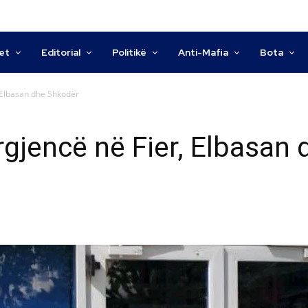
tet
Editorial
Politikë
Anti-Mafia
Bota
 Elbasan dhe Shkodër
gjencë në Fier, Elbasan