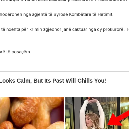
 shoqërohen nga agjentë të Byrosë Kombëtare të Hetimit.
ë nxehta për krimin zgjedhor janë caktuar nga dy prokurorë. Të t
orë të posaçëm.