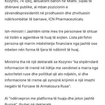
Kozyrev, 74 vjeç, aktualisht banon në Miami. Sipas të
dhënave publike, ai mban pozicionin e
zëvendëspresidentit në prodhuesin dhe zhvilluesin
ndërkombëtar të barnave, ICN Pharmaceuticals.
Ish-ministri i Jashtëm ishte mes tre personave të shtuar
në listën e agjentëve të huaj të enjten. Lista përfshin
persona që marrin mbështetje financiare nga jashtë ose
mbeten nën forma të tjera të ndikimit të huaj.
Ministria tha në një deklaratë se Kozyrev “ka shpërndarë
informacion të rremë në lidhje me vendimet e marra nga
autoritetet ruse dhe politikat që ato ndjekin, si dhe
informacione të rreme që synojnë krijimin e një imazhi
negativ të Forcave të Armatosura Ruse”.
Ai “ndërvepron me platforma të huaja dhe jeton jashtë
Rusisë”, thuhej në deklaratë.