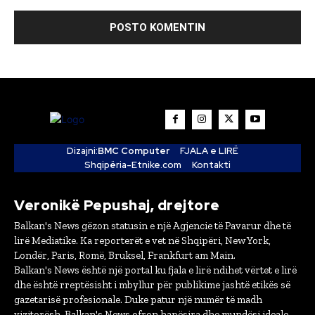
Dizajni:
BMC Computer
FJALA e LIRË
Shqipëria-Etnike.com
Kontakti
Veronikë Pepushaj, drejtore
Balkan's News gëzon statusin e një Agjencie të Pavarur dhe të
lirë Mediatike. Ka reporterët e vet në Shqipëri, New York,
Londër, Paris, Romë, Bruksel, Frankfurt am Main.
Balkan's News është një portal ku fjala e lirë ndihet vërtet e lirë
dhe është rreptësisht i mbyllur për publikime jashtë etikës së
gazetarisë profesionale. Duke patur një numër të madh
vizitorësh, Balkan's News ofron hapësira dhe mundësi ideale