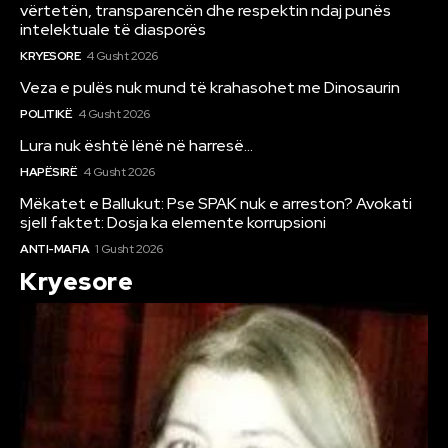
vërtetën, transparencën dhe respektin ndaj punës
intelektuale të diasporës
KRYESORE
4 Gusht 2026
Veza e pulës nuk mund të krahasohet me Dinosaurin
POLITIKË
4 Gusht 2026
Lura nuk është lënë në harresë…
HAPËSIRË
4 Gusht 2026
Mëkatet e Ballukut: Pse SPAK nuk e arreston? Avokati
sjell faktet: Dosja ka elemente korrupsioni
ANTI-MAFIA
1 Gusht 2026
Kryesore