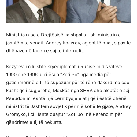
Ministria ruse e Drejtësisë ka shpallur ish-ministrin e
jashtëm të vendit, Andrey Kozyrev, agjent të huaj, sipas të
dhënave në faqen e saj të internetit.
Kozyrev, i cili ishte kryediplomati i Rusisë midis viteve
1990 dhe 1996, u cilësua “Zoti Po” nga media për
gatishmërinë e tij të supozuar për të rënë dakord me çdo
kusht që i sugjerohej Moskës nga SHBA dhe aleatët e saj.
Pseudonimi është një përmbysje e atij që i është dhënë
ministrit të Jashtëm sovjetik për një kohë të gjatë, Andrey
Gromyko, i cili ishte quajtur “Zoti Jo” në Perëndim për
qëndrimet e tij të hekurta.