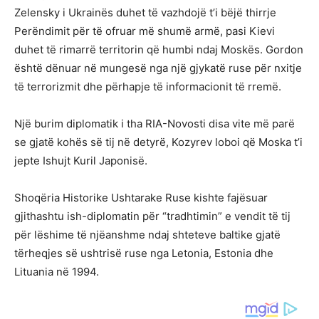
Zelensky i Ukrainës duhet të vazhdojë t’i bëjë thirrje
Perëndimit për të ofruar më shumë armë, pasi Kievi
duhet të rimarrë territorin që humbi ndaj Moskës. Gordon
është dënuar në mungesë nga një gjykatë ruse për nxitje
të terrorizmit dhe përhapje të informacionit të rremë.
Një burim diplomatik i tha RIA-Novosti disa vite më parë
se gjatë kohës së tij në detyrë, Kozyrev loboi që Moska t’i
jepte Ishujt Kuril Japonisë.
Shoqëria Historike Ushtarake Ruse kishte fajësuar
gjithashtu ish-diplomatin për “tradhtimin” e vendit të tij
për lëshime të njëanshme ndaj shteteve baltike gjatë
tërheqjes së ushtrisë ruse nga Letonia, Estonia dhe
Lituania në 1994.