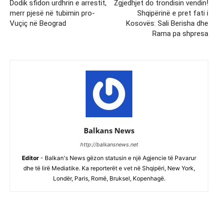
Dodik sfidon urdhrin e arrestit,
Zgjedhjet do trondisin vendin!
merr pjesë në tubimin pro-
Shqipërinë e pret fati i
Vuçiç në Beograd
Kosovës: Sali Berisha dhe
Rama pa shpresa
Balkans News
http://balkansnews.net
Editor
- Balkan's News gëzon statusin e një Agjencie të Pavarur
dhe të lirë Mediatike. Ka reporterët e vet në Shqipëri, New York,
Londër, Paris, Romë, Bruksel, Kopenhagë.