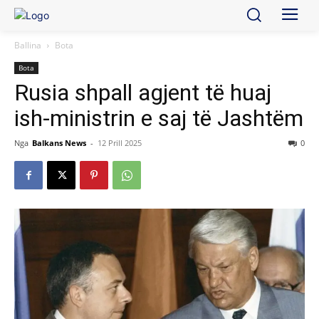
Ballina
Bota
Bota
Rusia shpall agjent të huaj
ish-ministrin e saj të Jashtëm
Nga
Balkans News
-
12 Prill 2025
0