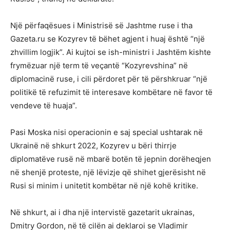
Një përfaqësues i Ministrisë së Jashtme ruse i tha
Gazeta.ru se Kozyrev të bëhet agjent i huaj është “një
zhvillim logjik”. Ai kujtoi se ish-ministri i Jashtëm kishte
frymëzuar një term të veçantë “Kozyrevshina” në
diplomacinë ruse, i cili përdoret për të përshkruar “një
politikë të refuzimit të interesave kombëtare në favor të
vendeve të huaja”.
Pasi Moska nisi operacionin e saj special ushtarak në
Ukrainë në shkurt 2022, Kozyrev u bëri thirrje
diplomatëve rusë në mbarë botën të jepnin dorëheqjen
në shenjë proteste, një lëvizje që shihet gjerësisht në
Rusi si minim i unitetit kombëtar në një kohë kritike.
Në shkurt, ai i dha një intervistë gazetarit ukrainas,
Dmitry Gordon, në të cilën ai deklaroi se Vladimir