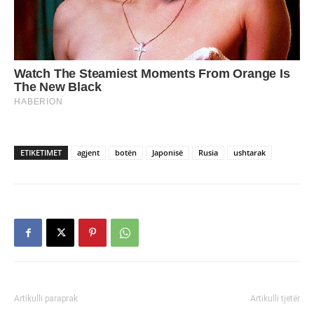
ETIKETIMET
agjent
botën
Japonisë
Rusia
ushtarak
Artikulli paraprak
Artikulli tjetër