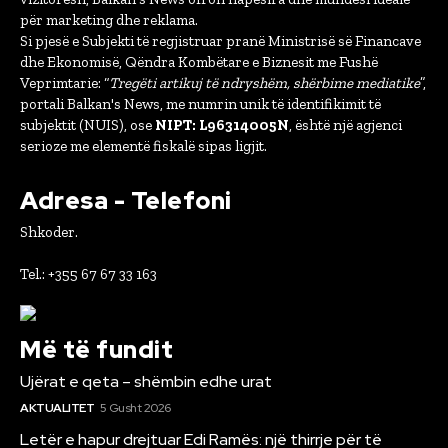
për marketing dhe reklama.
Si pjesë e Subjekti të regjistruar pranë Ministrisë së Financave
dhe Ekonomisë, Qëndra Kombëtare e Biznesit me Fushë
Veprimtarie: “
Tregëti artikuj të ndryshëm, shërbime mediatike
”,
portali Balkan's News, me numrin unik të identifikimit të
subjektit (NUIS), ose
NIPT: L96314005N
, është një agjenci
serioze me elementë fiskalë sipas ligjit.
Adresa - Telefoni
Shkoder.
Tel.: +355 67 67 33 163
Më të fundit
Ujërat e qeta – shëmbin edhe urat
AKTUALITET
5 Gusht 2026
Letër e hapur drejtuar Edi Ramës: një thirrje për të