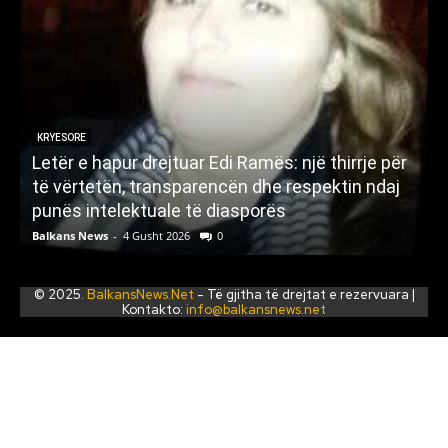
KRYESORE
Letër e hapur drejtuar Edi Ramës: një thirrje për
A
të vërtetën, transparencën dhe respektin ndaj
punës intelektuale të diasporës
p
Balkans News
-
4 Gusht 2026
0
B
© 2025.
BalkansNews.Net
- Të gjitha të drejtat e rezervuara |
Kontakto:
info@balkansnews.net