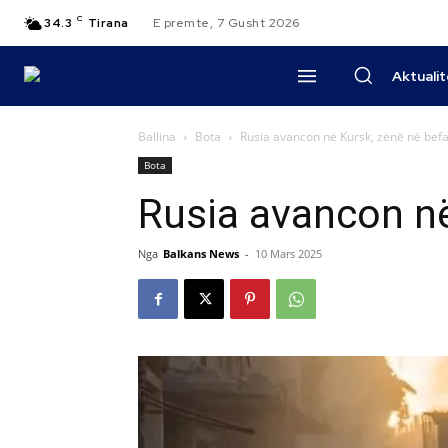
C
34.3
Tirana
E premte, 7 Gusht 2026
Aktuali
Ballina
Bota
Rusia avancon në Kursk, zënë në befa
Bota
Rusia avancon në
Nga
Balkans News
-
10 Mars 2025