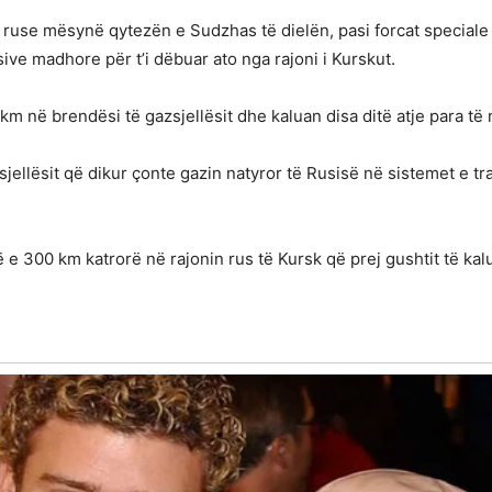
at ruse mësynë qytezën e Sudzhas të dielën, pasi forcat speciale
sive madhore për t’i dëbuar ato nga rajoni i Kurskut.
 km në brendësi të gazsjellësit dhe kaluan disa ditë atje para t
ellësit që dikur çonte gazin natyror të Rusisë në sistemet e t
e 300 km katrorë në rajonin rus të Kursk që prej gushtit të kalua