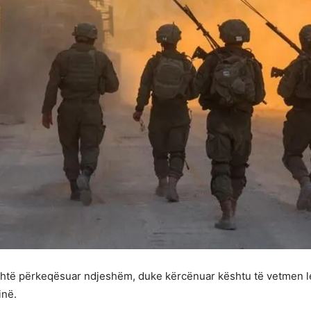
shtë përkeqësuar ndjeshëm, duke kërcënuar kështu të vetmen levë
inë.