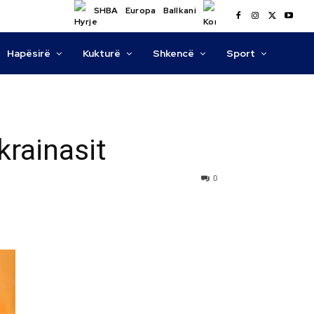
SHBA
Europa
Ballkani
Hapësirë
Kukturë
Shkencë
Sport
krainasit
0