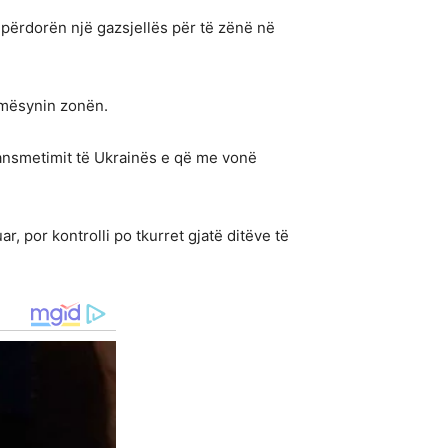
 përdorën një gazsjellës për të zënë në
ë mësynin zonën.
ransmetimit të Ukrainës e që me vonë
r, por kontrolli po tkurret gjatë ditëve të