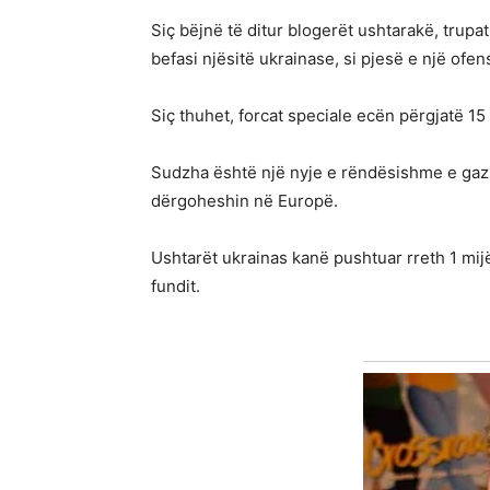
Siç bëjnë të ditur blogerët ushtarakë, trup
befasi njësitë ukrainase, si pjesë e një ofen
Siç thuhet, forcat speciale ecën përgjatë 15
Sudzha është një nyje e rëndësishme e gazsj
dërgoheshin në Europë.
Ushtarët ukrainas kanë pushtuar rreth 1 mijë 
fundit.