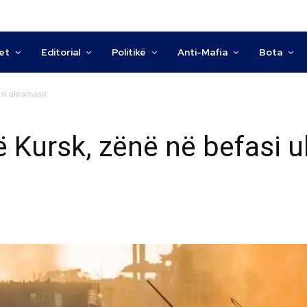
tet
Editorial
Politikë
Anti-Mafia
Bota
si ukrainasit
 Kursk, zënë në befasi u