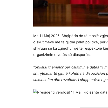
Më 11 Maj 2025, Shqipëria do të mbajë zgjed
diskutimeve me të gjitha palët politike, pë
shkruan se ka zgjedhur që të respektojë kë
organizimin e votës së diasporës.
“Shkaku themelor për caktimin e datës 11 m
shfrytëzuar të gjithë kohën në dispozicion p
sukseshëm dhe rezultativ i shqiptarëve nga 