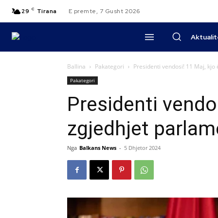
C
29
Tirana
E premte, 7 Gusht 2026
Aktuali
Ballina
Pakategori
Presidenti vendosi! 11 Maj, kj
Pakategori
Presidenti vendo
zgjedhjet parlam
Nga
Balkans News
-
5 Dhjetor 2024