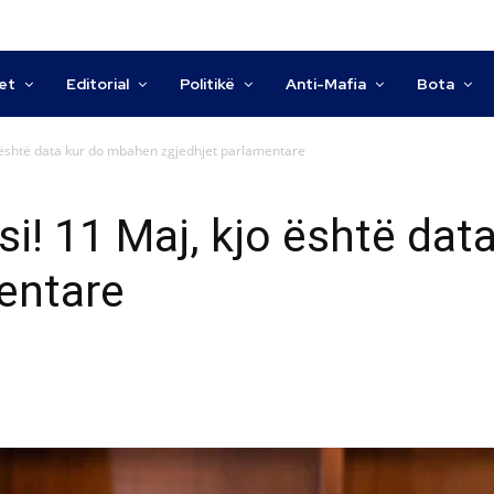
tet
Editorial
Politikë
Anti-Mafia
Bota
o është data kur do mbahen zgjedhjet parlamentare
si! 11 Maj, kjo është da
entare