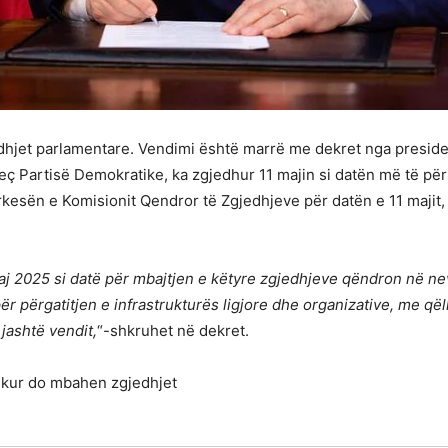
hjet parlamentare. Vendimi është marrë me dekret nga president
rveç Partisë Demokratike, ka zgjedhur 11 majin si datën më të p
rkesën e Komisionit Qendror të Zgjedhjeve për datën e 11 maji
aj 2025 si datë për mbajtjen e këtyre zgjedhjeve qëndron në ne
ër përgatitjen e infrastrukturës ligjore dhe organizative, me qël
jashtë vendit,
“-shkruhet në dekret.