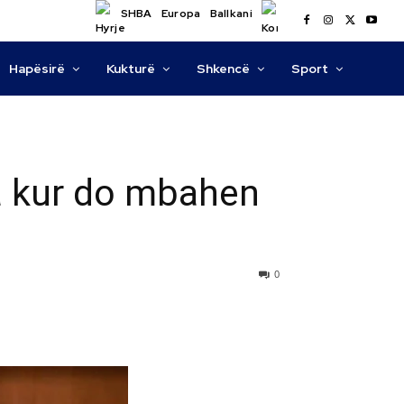
SHBA
Europa
Ballkani
Hapësirë
Kukturë
Shkencë
Sport
ta kur do mbahen
0