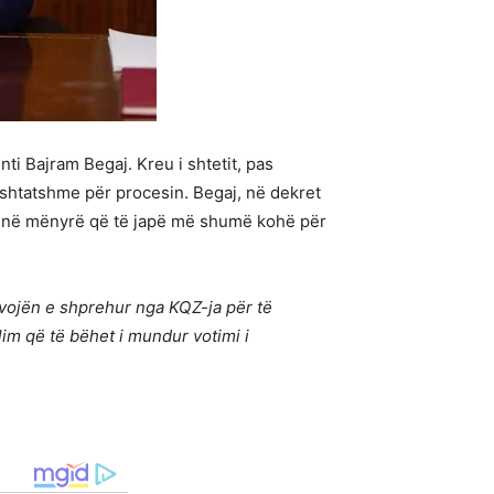
i Bajram Begaj. Kreu i shtetit, pas
ërshtatshme për procesin. Begaj, në dekret
t, në mënyrë që të japë më shumë kohë për
vojën e shprehur nga KQZ-ja për të
lim që të bëhet i mundur votimi i