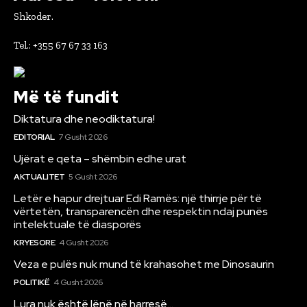
Shkoder.
Tel.: +355 67 67 33 163
Më të fundit
Diktatura dhe neodiktatura!
EDITORIAL
7 Gusht 2026
Ujërat e qeta – shëmbin edhe urat
AKTUALITET
5 Gusht 2026
Letër e hapur drejtuar Edi Ramës: një thirrje për të
vërtetën, transparencën dhe respektin ndaj punës
intelektuale të diasporës
KRYESORE
4 Gusht 2026
Veza e pulës nuk mund të krahasohet me Dinosaurin
POLITIKË
4 Gusht 2026
Lura nuk është lënë në harresë…