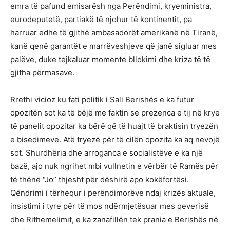
emra të pafund emisarësh nga Perëndimi, kryeministra,
eurodeputetë, partiakë të njohur të kontinentit, pa
harruar edhe të gjithë ambasadorët amerikanë në Tiranë,
kanë qenë garantët e marrëveshjeve që janë sigluar mes
palëve, duke tejkaluar momente bllokimi dhe kriza të të
gjitha përmasave.
Rrethi vicioz ku fati politik i Sali Berishës e ka futur
opozitën sot ka të bëjë me faktin se prezenca e tij në krye
të panelit opozitar ka bërë që të huajt të braktisin tryezën
e bisedimeve. Atë tryezë për të cilën opozita ka aq nevojë
sot. Shurdhëria dhe arroganca e socialistëve e ka një
bazë, ajo nuk ngrihet mbi vullnetin e vërbër të Ramës për
të thënë “Jo” thjesht për dëshirë apo kokëfortësi.
Qëndrimi i tërhequr i perëndimorëve ndaj krizës aktuale,
insistimi i tyre për të mos ndërmjetësuar mes qeverisë
dhe Rithemelimit, e ka zanafillën tek prania e Berishës në