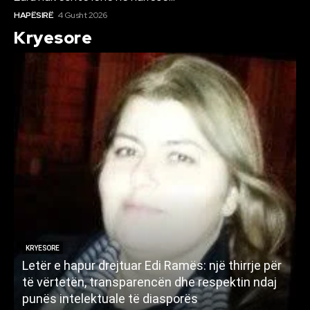
HAPËSIRË
4 Gusht 2026
Kryesore
KRYESORE
Letër e hapur drejtuar Edi Ramës: një thirrje për
A
të vërtetën, transparencën dhe respektin ndaj
punës intelektuale të diasporës
p