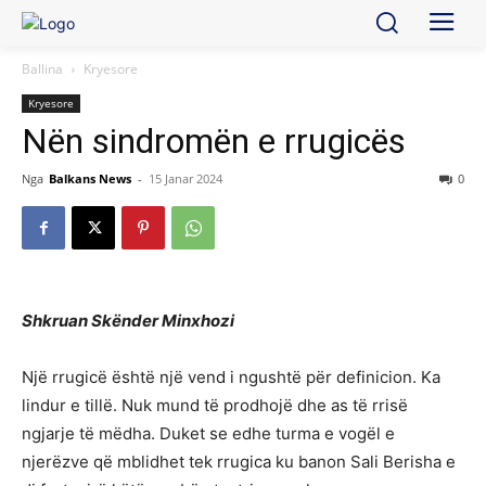
Ballina
Kryesore
Kryesore
Nën sindromën e rrugicës
Nga
Balkans News
-
15 Janar 2024
0
Shkruan Skënder Minxhozi
Një rrugicë është një vend i ngushtë për definicion. Ka
lindur e tillë. Nuk mund të prodhojë dhe as të rrisë
ngjarje të mëdha. Duket se edhe turma e vogël e
njerëzve që mblidhet tek rrugica ku banon Sali Berisha e