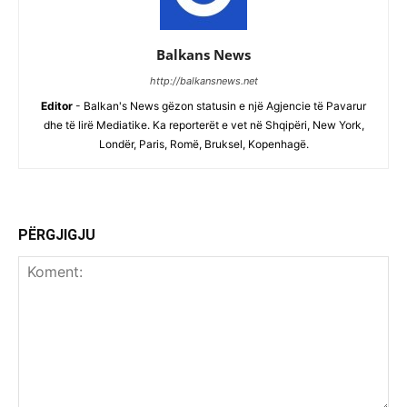
Balkans News
http://balkansnews.net
Editor
- Balkan's News gëzon statusin e një Agjencie të Pavarur
dhe të lirë Mediatike. Ka reporterët e vet në Shqipëri, New York,
Londër, Paris, Romë, Bruksel, Kopenhagë.
PËRGJIGJU