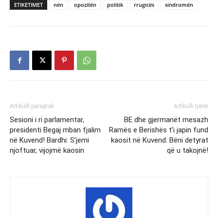
ETIKETIMET
nën
opozitën
politik
rrugicës
sindromën
Artikulli paraprak
Artikulli tjetër
Sesioni i ri parlamentar,
BE dhe gjermanët mesazh
presidenti Begaj mban fjalim
Ramës e Berishës t’i japin fund
në Kuvend! Bardhi: S’jemi
kaosit në Kuvend: Bëni detyrat
njoftuar, vijojmë kaosin
që u takojnë!