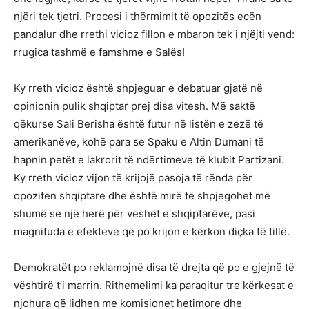
njëri tek tjetri. Procesi i thërmimit të opozitës ecën
pandalur dhe rrethi vicioz fillon e mbaron tek i njëjti vend:
rrugica tashmë e famshme e Salës!
Ky rreth vicioz është shpjeguar e debatuar gjatë në
opinionin pulik shqiptar prej disa vitesh. Më saktë
qëkurse Sali Berisha është futur në listën e zezë të
amerikanëve, kohë para se Spaku e Altin Dumani të
hapnin petët e lakrorit të ndërtimeve të klubit Partizani.
Ky rreth vicioz vijon të krijojë pasoja të rënda për
opozitën shqiptare dhe është mirë të shpjegohet më
shumë se një herë për veshët e shqiptarëve, pasi
magnituda e efekteve që po krijon e kërkon diçka të tillë.
Demokratët po reklamojnë disa të drejta që po e gjejnë të
vështirë t’i marrin. Rithemelimi ka paraqitur tre kërkesat e
njohura që lidhen me komisionet hetimore dhe