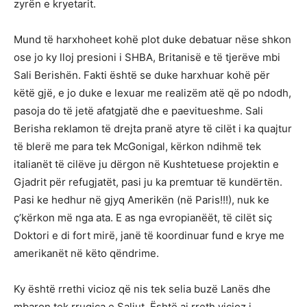
zyrën e kryetarit.
Mund të harxhoheet kohë plot duke debatuar nëse shkon
ose jo ky lloj presioni i SHBA, Britanisë e të tjerëve mbi
Sali Berishën. Fakti është se duke harxhuar kohë për
këtë gjë, e jo duke e lexuar me realizëm atë që po ndodh,
pasoja do të jetë afatgjatë dhe e paevitueshme. Sali
Berisha reklamon të drejta pranë atyre të cilët i ka quajtur
të blerë me para tek McGonigal, kërkon ndihmë tek
italianët të cilëve ju dërgon në Kushtetuese projektin e
Gjadrit për refugjatët, pasi ju ka premtuar të kundërtën.
Pasi ke hedhur në gjyq Amerikën (në Paris!!!), nuk ke
ç’kërkon më nga ata. E as nga evropianëët, të cilët siç
Doktori e di fort mirë, janë të koordinuar fund e krye me
amerikanët në këto qëndrime.
Ky është rrethi vicioz që nis tek selia buzë Lanës dhe
mbaron tek rrugica e Saliut. Është ai rreth vicioz i