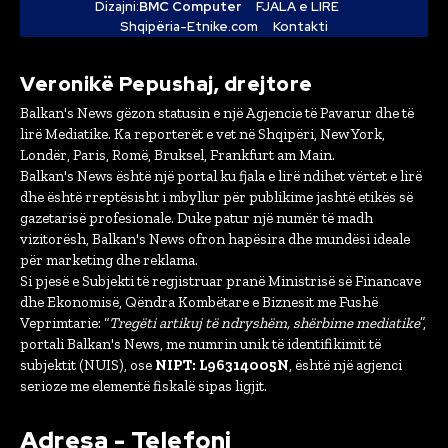
Dizajni:
BMC Computer
FJALA e LIRË
Shqipëria-Etnike.com
Kontakti
Veronikë Pepushaj, drejtore
Balkan's News gëzon statusin e një Agjencie të Pavarur dhe të
lirë Mediatike. Ka reporterët e vet në Shqipëri, New York,
Londër, Paris, Romë, Bruksel, Frankfurt am Main.
Balkan's News është një portal ku fjala e lirë ndihet vërtet e lirë
dhe është rreptësisht i mbyllur për publikime jashtë etikës së
gazetarisë profesionale. Duke patur një numër të madh
vizitorësh, Balkan's News ofron hapësira dhe mundësi ideale
për marketing dhe reklama.
Si pjesë e Subjekti të regjistruar pranë Ministrisë së Financave
dhe Ekonomisë, Qëndra Kombëtare e Biznesit me Fushë
Veprimtarie: “
Tregëti artikuj të ndryshëm, shërbime mediatike
”,
portali Balkan's News, me numrin unik të identifikimit të
subjektit (NUIS), ose
NIPT: L96314005N
, është një agjenci
serioze me elementë fiskalë sipas ligjit.
Adresa - Telefoni