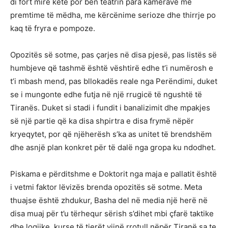
di fort mirë këtë por bën teatrin para kamerave me
premtime të mëdha, me kërcënime serioze dhe thirrje po
kaq të fryra e pompoze.
Opozitës së sotme, pas çarjes në disa pjesë, pas listës së
humbjeve që tashmë është vështirë edhe t’i numërosh e
t’i mbash mend, pas bllokadës reale nga Perëndimi, duket
se i mungonte edhe futja në një rrugicë të ngushtë të
Tiranës. Duket si stadi i fundit i banalizimit dhe mpakjes
së një partie që ka disa shpirtra e disa frymë nëpër
kryeqytet, por që njëherësh s’ka as unitet të brendshëm
dhe asnjë plan konkret për të dalë nga gropa ku ndodhet.
Piskama e përditshme e Doktorit nga maja e pallatit është
i vetmi faktor lëvizës brenda opozitës së sotme. Meta
thuajse është zhdukur, Basha del në media një herë në
disa muaj për t’u tërhequr sërish s’dihet mbi çfarë taktike
dhe logjike, kurse të tjerët vijnë rrotull nëpër Tiranë sa te