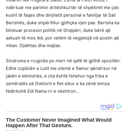
ndërtuar me parimin dritëshkurtër të shpëtimit me çdo
kusht të faqes dhe dinjitetit personal e familjar të Sali
Berishës, duke shpërfillur gjithçka vjen pas. Berisha ka
bllokuar procesin politik në Shqipëri, duke bërë që
askush të mos ikë, por vetëm të vegjetojë në postin që
mban. Djathtas dhe majtas.
Sindroma e rrugicës po merr në qafë të gjithë opozitën.
Edhe copëzën e Lulit me stemë e flamur qëndrisur në
jakën e këmishës, e cila është fshehur nga frika e
zemëratës së Doktorit e flet sikur e ka zënë lemza.
Ndërkohë Edi Rama rri e vështron…