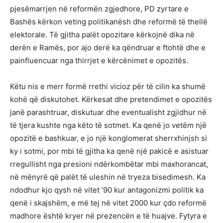
pjesëmarrjen në reformën zgjedhore, PD zyrtare e
Bashës kërkon veting politikanësh dhe reformë të thellë
elektorale. Të gjitha palët opozitare kërkojnë dika në
derën e Ramës, por ajo derë ka qëndruar e ftohtë dhe e
painfluencuar nga thirrjet e kërcënimet e opozitës.
Këtu nis e merr formë rrethi vicioz për të cilin ka shumë
kohë që diskutohet. Kërkesat dhe pretendimet e opozitës
janë parashtruar, diskutuar dhe eventualisht zgjidhur në
të tjera kushte nga këto të sotmet. Ka qenë jo vetëm një
opozitë e bashkuar, e jo një konglomerat sherrxhinjsh si
ky i sotmi, por mbi të gjitha ka qenë një pakicë e asistuar
rregullisht nga presioni ndërkombëtar mbi maxhorancat,
në mënyrë që palët të uleshin në tryeza bisedimesh. Ka
ndodhur kjo qysh në vitet ’90 kur antagonizmi politik ka
qenë i skajshëm, e më tej në vitet 2000 kur çdo reformë
madhore është kryer në prezencën e të huajve. Fytyra e