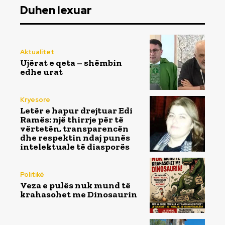
Duhen lexuar
Aktualitet
Ujërat e qeta – shëmbin
edhe urat
Kryesore
Letër e hapur drejtuar Edi
Ramës: një thirrje për të
vërtetën, transparencën
dhe respektin ndaj punës
intelektuale të diasporës
Politikë
Veza e pulës nuk mund të
krahasohet me Dinosaurin