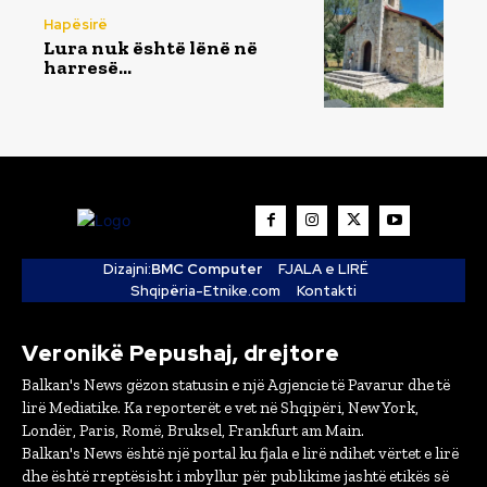
Hapësirë
Lura nuk është lënë në
harresë…
Dizajni:
BMC Computer
FJALA e LIRË
Shqipëria-Etnike.com
Kontakti
Veronikë Pepushaj, drejtore
Balkan's News gëzon statusin e një Agjencie të Pavarur dhe të
lirë Mediatike. Ka reporterët e vet në Shqipëri, New York,
Londër, Paris, Romë, Bruksel, Frankfurt am Main.
Balkan's News është një portal ku fjala e lirë ndihet vërtet e lirë
dhe është rreptësisht i mbyllur për publikime jashtë etikës së