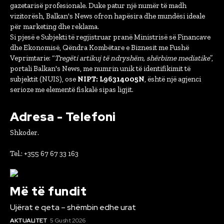
gazetarisë profesionale. Duke patur një numër të madh
vizitorësh, Balkan's News ofron hapësira dhe mundësi ideale
për marketing dhe reklama.
Si pjesë e Subjekti të regjistruar pranë Ministrisë së Financave
dhe Ekonomisë, Qëndra Kombëtare e Biznesit me Fushë
Veprimtarie: “
Tregëti artikuj të ndryshëm, shërbime mediatike
”,
portali Balkan's News, me numrin unik të identifikimit të
subjektit (NUIS), ose
NIPT: L96314005N
, është një agjenci
serioze me elementë fiskalë sipas ligjit.
Adresa - Telefoni
Shkoder.
Tel.: +355 67 67 33 163
Më të fundit
Ujërat e qeta – shëmbin edhe urat
AKTUALITET
5 Gusht 2026