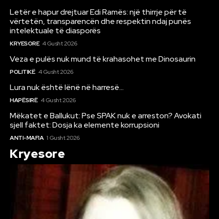
Letër e hapur drejtuar Edi Ramës: një thirrje për të
vërtetën, transparencën dhe respektin ndaj punës
intelektuale të diasporës
KRYESORE
4 Gusht 2026
Veza e pulës nuk mund të krahasohet me Dinosaurin
POLITIKË
4 Gusht 2026
Lura nuk është lënë në harresë…
HAPËSIRË
4 Gusht 2026
Mëkatet e Ballukut: Pse SPAK nuk e arreston? Avokati
sjell faktet: Dosja ka elemente korrupsioni
ANTI-MAFIA
1 Gusht 2026
Kryesore