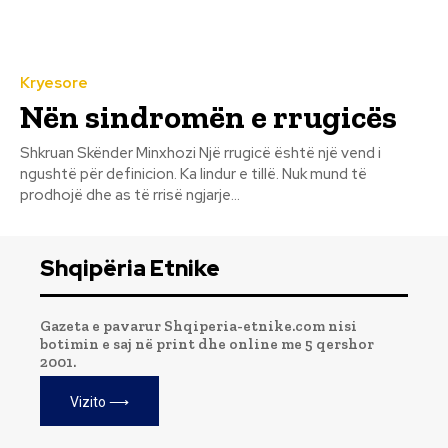
Kryesore
Nën sindromën e rrugicës
Shkruan Skënder Minxhozi Një rrugicë është një vend i
ngushtë për definicion. Ka lindur e tillë. Nuk mund të
prodhojë dhe as të rrisë ngjarje...
Shqipëria Etnike
Gazeta e pavarur Shqiperia-etnike.com nisi
botimin e saj në print dhe online me 5 qershor
2001.
Vizito ⟶