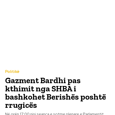
Politikë
Gazment Bardhi pas
kthimit nga SHBA i
bashkohet Berishës poshtë
rrugicës
Në orën 17:00 nisi seanca e sotme plenare e Parlamentit.