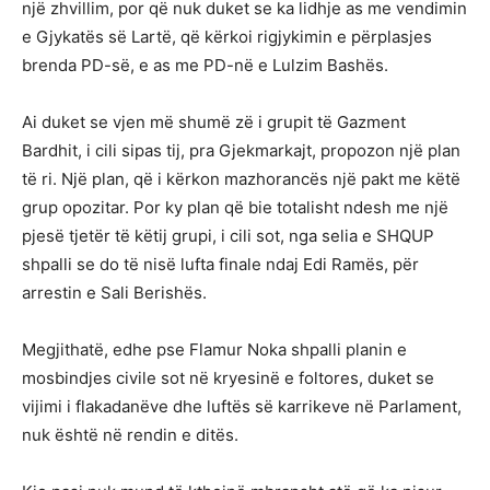
një zhvillim, por që nuk duket se ka lidhje as me vendimin
e Gjykatës së Lartë, që kërkoi rigjykimin e përplasjes
brenda PD-së, e as me PD-në e Lulzim Bashës.
Ai duket se vjen më shumë zë i grupit të Gazment
Bardhit, i cili sipas tij, pra Gjekmarkajt, propozon një plan
të ri. Një plan, që i kërkon mazhorancës një pakt me këtë
grup opozitar. Por ky plan që bie totalisht ndesh me një
pjesë tjetër të këtij grupi, i cili sot, nga selia e SHQUP
shpalli se do të nisë lufta finale ndaj Edi Ramës, për
arrestin e Sali Berishës.
Megjithatë, edhe pse Flamur Noka shpalli planin e
mosbindjes civile sot në kryesinë e foltores, duket se
vijimi i flakadanëve dhe luftës së karrikeve në Parlament,
nuk është në rendin e ditës.