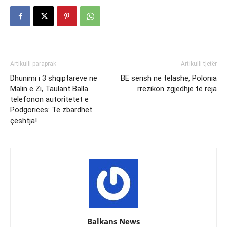
Artikulli paraprak
Artikulli tjetër
Dhunimi i 3 shqiptarëve në
BE sërish në telashe, Polonia
Malin e Zi, Taulant Balla
rrezikon zgjedhje të reja
telefonon autoritetet e
Podgoricës: Të zbardhet
çështja!
Balkans News