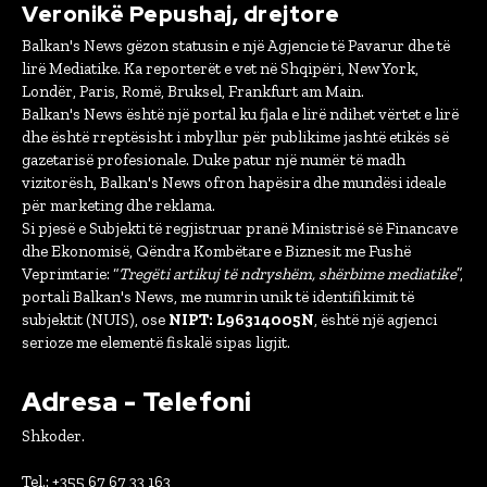
Veronikë Pepushaj, drejtore
Balkan's News gëzon statusin e një Agjencie të Pavarur dhe të
lirë Mediatike. Ka reporterët e vet në Shqipëri, New York,
Londër, Paris, Romë, Bruksel, Frankfurt am Main.
Balkan's News është një portal ku fjala e lirë ndihet vërtet e lirë
dhe është rreptësisht i mbyllur për publikime jashtë etikës së
gazetarisë profesionale. Duke patur një numër të madh
vizitorësh, Balkan's News ofron hapësira dhe mundësi ideale
për marketing dhe reklama.
Si pjesë e Subjekti të regjistruar pranë Ministrisë së Financave
dhe Ekonomisë, Qëndra Kombëtare e Biznesit me Fushë
Veprimtarie: “
Tregëti artikuj të ndryshëm, shërbime mediatike
”,
portali Balkan's News, me numrin unik të identifikimit të
subjektit (NUIS), ose
NIPT: L96314005N
, është një agjenci
serioze me elementë fiskalë sipas ligjit.
Adresa - Telefoni
Shkoder.
Tel.: +355 67 67 33 163