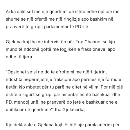
Ai ka dalë sot me një qëndrim, që ishte edhe një ide më
shumë se një ofertë me një ringjizje apo bashkim në
pranverë të grupit parlamentar të PD-së.
Gjekmarkaj tha në intervistën për Top Channel se kjo
mund të ndodhë qoftë me logjikën e fraksioneve, apo
edhe të tjera.
“Opsionet se si ne do të afrohemi me njëri tjetrin,
ndoshta nëpërmjet një fraksioni apo përmes një formule
tjetër, kjo mbetet për tu parë në ditët në vijim. Por një gjë
është e sigurt se grupi parlamentar është bashkuar dhe
PD, mendoj unë, në pranverë do jetë e bashkuar dhe e
unifikuar në qëndrime”, tha Gjekmarkaj.
Kjo deklaratë e Gjekmarkajt, është një paralajmërim për