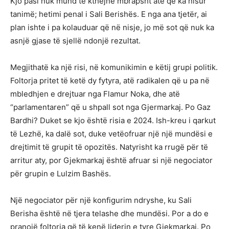
Kjo pasi nuk mund të kthejnë mbrapsht atë që ka nisur
tanimë; hetimi penal i Sali Berishës. E nga ana tjetër, ai
plan ishte i pa kolauduar që në nisje, jo më sot që nuk ka
asnjë gjase të sjellë ndonjë rezultat.
Megjithatë ka një risi, në komunikimin e këtij grupi politik.
Foltorja pritet të ketë dy fytyra, atë radikalen që u pa në
mbledhjen e drejtuar nga Flamur Noka, dhe atë
“parlamentaren” që u shpall sot nga Gjermarkaj. Po Gaz
Bardhi? Duket se kjo është risia e 2024. Ish-kreu i qarkut
të Lezhë, ka dalë sot, duke vetëofruar një një mundësi e
drejtimit të grupit të opozitës. Natyrisht ka rrugë për të
arritur aty, por Gjekmarkaj është afruar si një negociator
për grupin e Lulzim Bashës.
Një negociator për një konfigurim ndryshe, ku Sali
Berisha është në tjera telashe dhe mundësi. Por a do e
pranojë foltorja që të kenë liderin e tyre Gjekmarkaj. Po