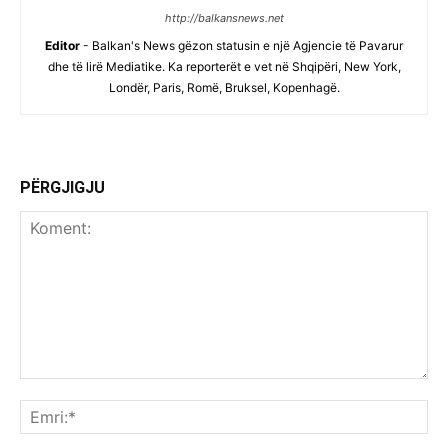
http://balkansnews.net
Editor
- Balkan's News gëzon statusin e një Agjencie të Pavarur
dhe të lirë Mediatike. Ka reporterët e vet në Shqipëri, New York,
Londër, Paris, Romë, Bruksel, Kopenhagë.
PËRGJIGJU