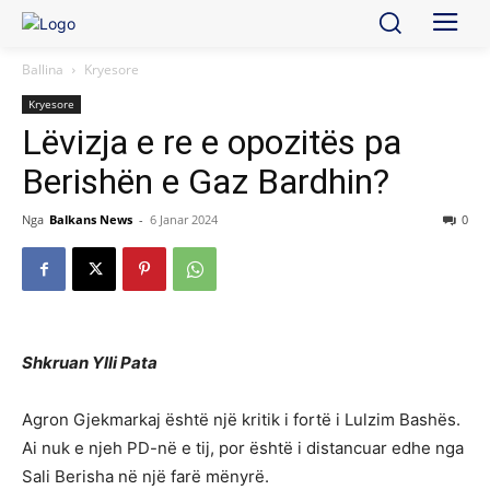
Ballina
Kryesore
Kryesore
Lëvizja e re e opozitës pa
Berishën e Gaz Bardhin?
Nga
Balkans News
-
6 Janar 2024
0
Shkruan Ylli Pata
Agron Gjekmarkaj është një kritik i fortë i Lulzim Bashës.
Ai nuk e njeh PD-në e tij, por është i distancuar edhe nga
Sali Berisha në një farë mënyrë.