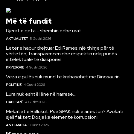
Më të fundit
Ujërat e qeta – shëmbin edhe urat
AKTUALITET
5 Gusht 2026
Letër e hapur drejtuar Edi Ramës: një thirrje për të
vërtetën, transparencën dhe respektin ndaj punës
intelektuale të diasporës
KRYESORE
4 Gusht 2026
Veza e pulës nuk mund të krahasohet me Dinosaurin
POLITIKË
4 Gusht 2026
Lura nuk është lënë në harresë…
HAPËSIRË
4 Gusht 2026
Mëkatet e Ballukut: Pse SPAK nuk e arreston? Avokati
sjell faktet: Dosja ka elemente korrupsioni
ANTI-MAFIA
1 Gusht 2026