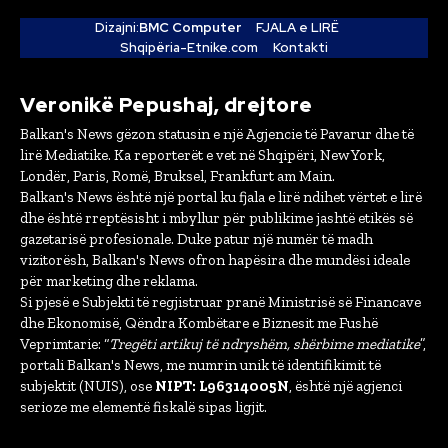
Dizajni:
BMC Computer
FJALA e LIRË
Shqipëria-Etnike.com
Kontakti
Veronikë Pepushaj, drejtore
Balkan's News gëzon statusin e një Agjencie të Pavarur dhe të
lirë Mediatike. Ka reporterët e vet në Shqipëri, New York,
Londër, Paris, Romë, Bruksel, Frankfurt am Main.
Balkan's News është një portal ku fjala e lirë ndihet vërtet e lirë
dhe është rreptësisht i mbyllur për publikime jashtë etikës së
gazetarisë profesionale. Duke patur një numër të madh
vizitorësh, Balkan's News ofron hapësira dhe mundësi ideale
për marketing dhe reklama.
Si pjesë e Subjekti të regjistruar pranë Ministrisë së Financave
dhe Ekonomisë, Qëndra Kombëtare e Biznesit me Fushë
Veprimtarie: “
Tregëti artikuj të ndryshëm, shërbime mediatike
”,
portali Balkan's News, me numrin unik të identifikimit të
subjektit (NUIS), ose
NIPT: L96314005N
, është një agjenci
serioze me elementë fiskalë sipas ligjit.