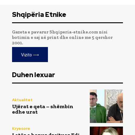
Shqipëria Etnike
Gazeta e pavarur Shqiperia-etnike.com nisi
botimin e saj në print dhe online me 5 qershor
2001.
Vizito ⟶
Duhen lexuar
Aktualitet
Ujërat e qeta – shëmbin
edhe urat
Kryesore