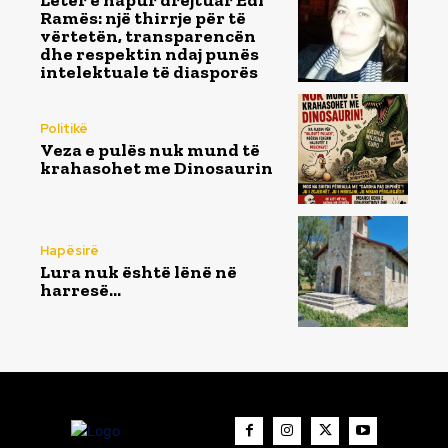
Letër e hapur drejtuar Edi
Ramës: një thirrje për të
vërtetën, transparencën
dhe respektin ndaj punës
intelektuale të diasporës
Politikë
Veza e pulës nuk mund të
krahasohet me Dinosaurin
Hapësirë
Lura nuk është lënë në
harresë…