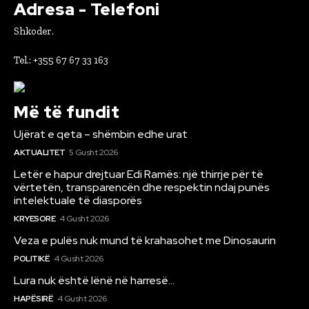
Adresa - Telefoni
Shkoder.
Tel.: +355 67 67 33 163
Më të fundit
Ujërat e qeta – shëmbin edhe urat
AKTUALITET
5 Gusht 2026
Letër e hapur drejtuar Edi Ramës: një thirrje për të
vërtetën, transparencën dhe respektin ndaj punës
intelektuale të diasporës
KRYESORE
4 Gusht 2026
Veza e pulës nuk mund të krahasohet me Dinosaurin
POLITIKË
4 Gusht 2026
Lura nuk është lënë në harresë…
HAPËSIRË
4 Gusht 2026