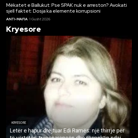
Mëkatet e Ballukut: Pse SPAK nuk e arreston? Avokati
sjell faktet: Dosja ka elemente korrupsioni
ANTI-MAFIA
1 Gusht 2026
Kryesore
KRYESORE
Letër e hapur drejtuar Edi Ramës: një thirrje për
A
të vërtetën, transparencën dhe respektin ndaj