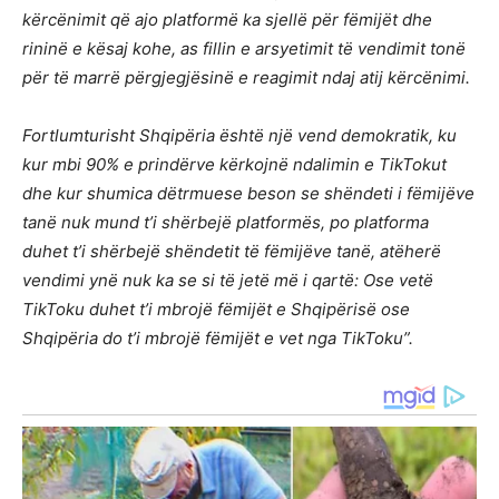
kërcënimit që ajo platformë ka sjellë për fëmijët dhe
rininë e kësaj kohe, as fillin e arsyetimit të vendimit tonë
për të marrë përgjegjësinë e reagimit ndaj atij kërcënimi.
Fortlumturisht Shqipëria është një vend demokratik, ku
kur mbi 90% e prindërve kërkojnë ndalimin e TikTokut
dhe kur shumica dëtrmuese beson se shëndeti i fëmijëve
tanë nuk mund t’i shërbejë platformës, po platforma
duhet t’i shërbejë shëndetit të fëmijëve tanë, atëherë
vendimi ynë nuk ka se si të jetë më i qartë: Ose vetë
TikToku duhet t’i mbrojë fëmijët e Shqipërisë ose
Shqipëria do t’i mbrojë fëmijët e vet nga TikToku”.