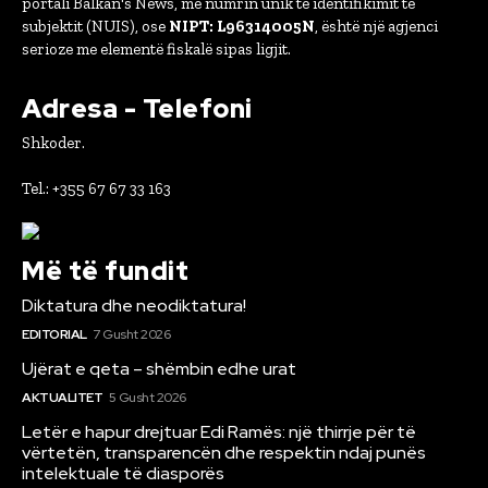
portali Balkan's News, me numrin unik të identifikimit të
subjektit (NUIS), ose
NIPT: L96314005N
, është një agjenci
serioze me elementë fiskalë sipas ligjit.
Adresa - Telefoni
Shkoder.
Tel.: +355 67 67 33 163
Më të fundit
Diktatura dhe neodiktatura!
EDITORIAL
7 Gusht 2026
Ujërat e qeta – shëmbin edhe urat
AKTUALITET
5 Gusht 2026
Letër e hapur drejtuar Edi Ramës: një thirrje për të
vërtetën, transparencën dhe respektin ndaj punës
intelektuale të diasporës