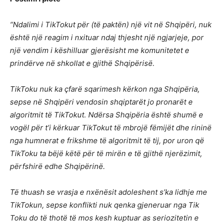
“Ndalimi i TikTokut për (të paktën) një vit në Shqipëri, nuk
është një reagim i nxituar ndaj thjesht një ngjarjeje, por
një vendim i këshilluar gjerësisht me komunitetet e
prindërve në shkollat e gjithë Shqipërisë.
TikToku nuk ka çfarë sqarimesh kërkon nga Shqipëria,
sepse në Shqipëri vendosin shqiptarët jo pronarët e
algoritmit të TikTokut. Ndërsa Shqipëria është shumë e
vogël për t’i kërkuar TikTokut të mbrojë fëmijët dhe rininë
nga humnerat e frikshme të algoritmit të tij, por uron që
TikToku ta bëjë këtë për të mirën e të gjithë njerëzimit,
përfshirë edhe Shqipërinë.
Të thuash se vrasja e nxënësit adoleshent s’ka lidhje me
TikTokun, sepse konflikti nuk qenka gjeneruar nga Tik
Toku do të thotë të mos kesh kuptuar as seriozitetin e