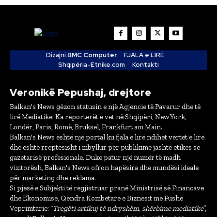
Dizajni:
BMC Computer
FJALA e LIRË
Shqipëria-Etnike.com
Kontakti
Veronikë Pepushaj, drejtore
Balkan's News gëzon statusin e një Agjencie të Pavarur dhe të
lirë Mediatike. Ka reporterët e vet në Shqipëri, New York,
Londër, Paris, Romë, Bruksel, Frankfurt am Main.
Balkan's News është një portal ku fjala e lirë ndihet vërtet e lirë
dhe është rreptësisht i mbyllur për publikime jashtë etikës së
gazetarisë profesionale. Duke patur një numër të madh
vizitorësh, Balkan's News ofron hapësira dhe mundësi ideale
për marketing dhe reklama.
Si pjesë e Subjekti të regjistruar pranë Ministrisë së Financave
dhe Ekonomisë, Qëndra Kombëtare e Biznesit me Fushë
Veprimtarie: “
Tregëti artikuj të ndryshëm, shërbime mediatike
”,