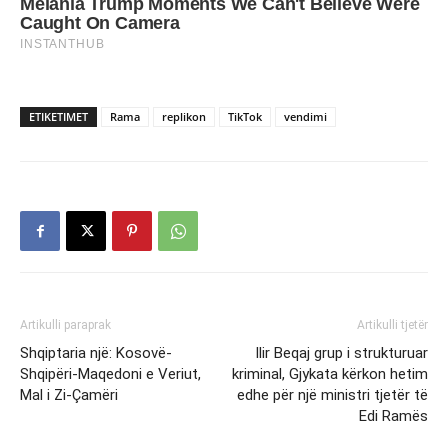
ETIKETIMET
Rama
replikon
TikTok
vendimi
Artikulli paraprak
Artikulli tjetër
Shqiptaria një: Kosovë-
Ilir Beqaj grup i strukturuar
Shqipëri-Maqedoni e Veriut,
kriminal, Gjykata kërkon hetim
Mal i Zi-Çamëri
edhe për një ministri tjetër të
Edi Ramës