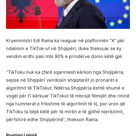
Kryeministri Edi Rama ka reaguar në platformën “X” për
ndalimin e TikTok-ut në Shqipëri, duke theksuar se ky
vendim erdhi pasi mbi 90% e prindërve donin këtë gjë.
“TikToku nuk ka çfarë sqarimesh kërkon nga Shqipëria,
sepse në Shqipëri vendosin shqiptarët jo pronarët e
algoritmit të TikTokut. Ndërsa Shqipëria është shumë e
vogël për t’i kërkuar TikTokut të mbrojë fëmijët dhe rininë
nga humnerat e frikshme të algoritmit të tij, por uron që
TikToku ta bëjë këtë për të mirën e të gjithë njerëzimit,
përfshirë edhe Shqipërinë”, thekson Rama.
Postimi i plotë