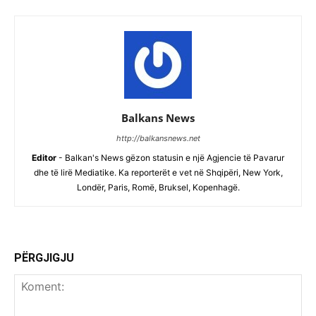
Balkans News
http://balkansnews.net
Editor
- Balkan's News gëzon statusin e një Agjencie të Pavarur
dhe të lirë Mediatike. Ka reporterët e vet në Shqipëri, New York,
Londër, Paris, Romë, Bruksel, Kopenhagë.
PËRGJIGJU