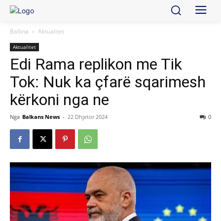
Ballina
Aktualitet
Aktualitet
Edi Rama replikon me Tik
Tok: Nuk ka çfarë sqarimesh
kërkoni nga ne
Nga
Balkans News
-
22 Dhjetor 2024
0