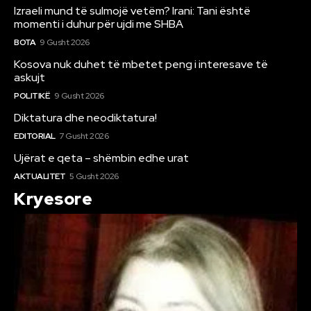
Izraeli mund të sulmojë vetëm? Irani: Tani është
momenti i duhur për ujdi me SHBA
BOTA
9 Gusht 2026
Kosova nuk duhet të mbetet peng i interesave të
askujt
POLITIKË
9 Gusht 2026
Diktatura dhe neodiktatura!
EDITORIAL
7 Gusht 2026
Ujërat e qeta – shëmbin edhe urat
AKTUALITET
5 Gusht 2026
Kryesore