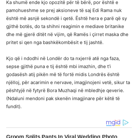
Ka shumë ende kjo opozitë për të bërë, por është e
pamohueshme se prej aksioneve të saj Edi Rama nuk
është më asnjë sekondë i qetë. Është hera e parë që sy
gjithë botës, do ta shihni reagimin e mediave britanike
dhe më gjerë ditët në vijim, që Ramës i çirret maska dhe
pritet si qen nga bashkëkombësit e tij jashtë.
Kjo që i ndodhi në Londër do ta nxjerrë atë nga faza,
sepse gjithë puna e tij është mbi imazhin, dhe t’i
godasësh atij pikën më të fortë midis Londrës është
njëlloj, për acarimin e nervave, imagjinojeni vetë, sikur ta
pështyjë në fytyrë Bora Muzhaqi në mbledhje qeverie.
(Ndaluni mendoni pak skenën imagjinare për këtë të
fundit).