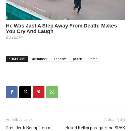
ETIKETIMET
aksioneve
Londrës
pritën
Rama
Artikulli paraprak
Artikulli tjetër
Presidenti Begaj fton në
Belind Këlliçi paraqitet në SPAK