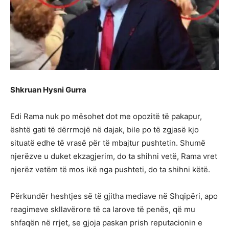
Shkruan Hysni Gurra
Edi Rama nuk po mësohet dot me opozitë të pakapur,
është gati të dërrmojë në dajak, bile po të zgjasë kjo
situatë edhe të vrasë për të mbajtur pushtetin. Shumë
njerëzve u duket ekzagjerim, do ta shihni vetë, Rama vret
njerëz vetëm të mos ikë nga pushteti, do ta shihni këtë.
Përkundër heshtjes së të gjitha mediave në Shqipëri, apo
reagimeve skllavërore të ca larove të penës, që mu
shfaqën në rrjet, se gjoja paskan prish reputacionin e