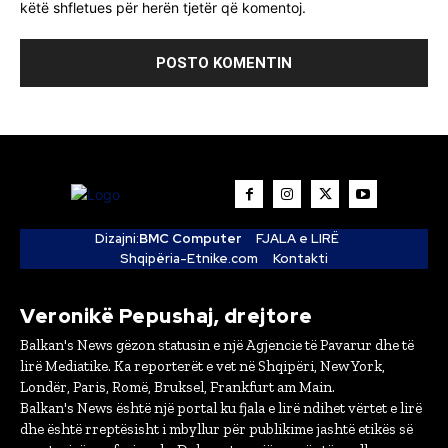
këtë shfletues për herën tjetër që komentoj.
Dizajni:
BMC Computer
FJALA e LIRË
Shqipëria-Etnike.com
Kontakti
Veronikë Pepushaj, drejtore
Balkan's News gëzon statusin e një Agjencie të Pavarur dhe të
lirë Mediatike. Ka reporterët e vet në Shqipëri, New York,
Londër, Paris, Romë, Bruksel, Frankfurt am Main.
Balkan's News është një portal ku fjala e lirë ndihet vërtet e lirë
dhe është rreptësisht i mbyllur për publikime jashtë etikës së