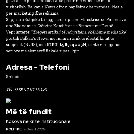
gazetarisë profesionale. Duke patur një numër të madh
vizitorësh, Balkan's News ofron hapësira dhe mundësi ideale
për marketing dhe reklama.
Si pjesë e Subjekti të regjistruar pranë Ministrisë së Financave
dhe Ekonomisë, Qëndra Kombëtare e Biznesit me Fushë
Veprimtarie: “
Tregëti artikuj të ndryshëm, shërbime mediatike
”,
portali Balkan's News, me numrin unik të identifikimit të
subjektit (NUIS), ose
NIPT: L96314005N
, është një agjenci
serioze me elementë fiskalë sipas ligjit.
Adresa - Telefoni
Shkoder.
Tel.: +355 67 67 33 163
Më të fundit
Kosova në krizë institucionale
POLITIKË
9 Gusht 2026