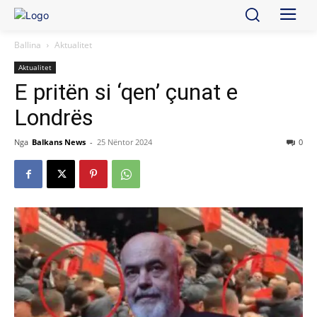
Ballina
Aktualitet
Aktualitet
E pritën si ‘qen’ çunat e
Londrës
Nga
Balkans News
-
25 Nëntor 2024
0