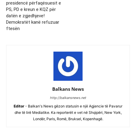
presidencë përfaqësuesit e
PS, PD e kreun e KQZ për
datën e zgjedhjeve!
Demokratët kanë refuzuar
ftesën
Balkans News
http://balkansnews.net
Editor
- Balkan's News gëzon statusin e një Agjencie të Pavarur
dhe të lirë Mediatike. Ka reporterët e vet në Shqipëri, New York,
Londër, Paris, Romë, Bruksel, Kopenhagë.