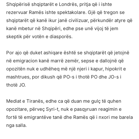
Shqipërisë shqiptarët e Londrës, pritja që i ishte
rezervuar Ramës ishte spektakolare. Gjë që tregon se
shqiptarët që kanë ikur janë civilizuar, përkundër atyre që
kanë mbetur në Shqipëri, edhe pse unë vijoj të jem
skeptik për votën e diasporës.
Por ajo që duket ashiqare është se shqiptarët që jetojnë
në emigracion kanë marrë zemër, sepse e dallojnë që
opozitën nuk e udhëheq më një njeri i kapur, hipokrit e
mashtrues, por dikush që PO-s i thotë PO dhe JO-s i
thotë JO.
Mediat e Tiranës, edhe ca që duan me gulç të quhen
opozitare, përveç Syri-t, nuk e pasqyruan reagimin e
fortë të emigrantëve tanë dhe Ramës që i nxori me barela
nga salla.