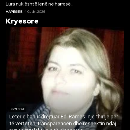
Lura nuk është lënë në harresë…
HAPËSIRË
4 Gusht 2026
Kryesore
KRYESORE
Letër e hapur drejtuar Edi Ramës: një thirrje për
A
të vërtetën, transparencën dhe respektin ndaj