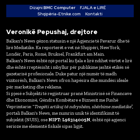
Dizajni:
BMC Computer
FJALA e LIRË
Shqipëria-Etnike.com
Kontakti
Veronikë Pepushaj, drejtore
Balkan's News gëzon statusin e një Agjencie të Pavarur dhe të
lirë Mediatike. Ka reporterët e vet në Shqipëri, New York,
Londër, Paris, Romë, Bruksel, Frankfurt am Main.
Balkan's News është një portal ku fjala e lirë ndihet vërtet e lirë
dhe është rreptësisht i mbyllur për publikime jashtë etikës së
gazetarisë profesionale. Duke patur një numër të madh
vizitorësh, Balkan's News ofron hapësira dhe mundësi ideale
për marketing dhe reklama.
Si pjesë e Subjekti të regjistruar pranë Ministrisë së Financave
dhe Ekonomisë, Qëndra Kombëtare e Biznesit me Fushë
Veprimtarie: “
Tregëti artikuj të ndryshëm, shërbime mediatike
”,
portali Balkan's News, me numrin unik të identifikimit të
subjektit (NUIS), ose
NIPT: L96314005N
, është një agjenci
serioze me elementë fiskalë sipas ligjit.