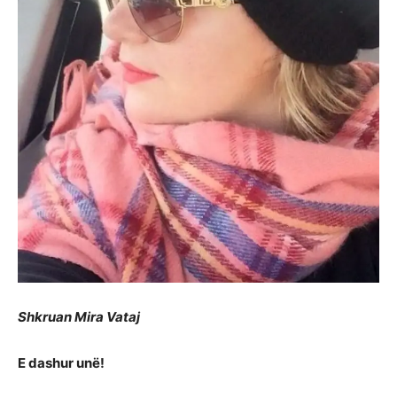
Shkruan Mira Vataj
E dashur unë!