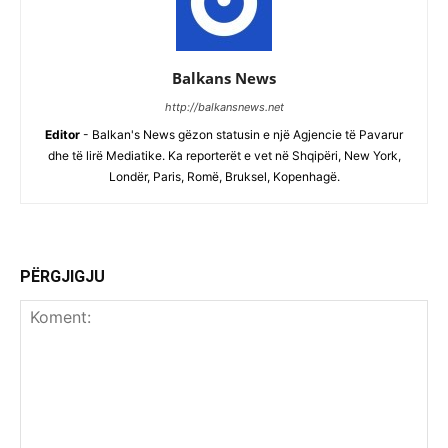
Balkans News
http://balkansnews.net
Editor
- Balkan's News gëzon statusin e një Agjencie të Pavarur
dhe të lirë Mediatike. Ka reporterët e vet në Shqipëri, New York,
Londër, Paris, Romë, Bruksel, Kopenhagë.
PËRGJIGJU