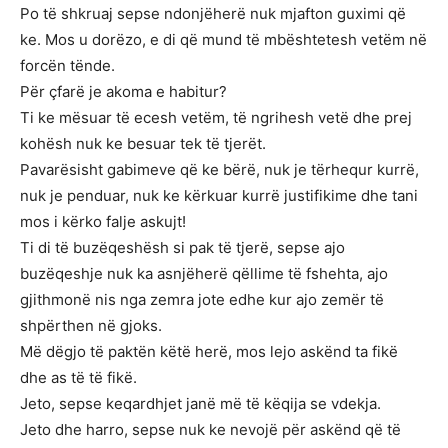
Po të shkruaj sepse ndonjëherë nuk mjafton guximi që
ke. Mos u dorëzo, e di që mund të mbështetesh vetëm në
forcën tënde.
Për çfarë je akoma e habitur?
Ti ke mësuar të ecesh vetëm, të ngrihesh vetë dhe prej
kohësh nuk ke besuar tek të tjerët.
Pavarësisht gabimeve që ke bërë, nuk je tërhequr kurrë,
nuk je penduar, nuk ke kërkuar kurrë justifikime dhe tani
mos i kërko falje askujt!
Ti di të buzëqeshësh si pak të tjerë, sepse ajo
buzëqeshje nuk ka asnjëherë qëllime të fshehta, ajo
gjithmonë nis nga zemra jote edhe kur ajo zemër të
shpërthen në gjoks.
Më dëgjo të paktën këtë herë, mos lejo askënd ta fikë
dhe as të të fikë.
Jeto, sepse keqardhjet janë më të këqija se vdekja.
Jeto dhe harro, sepse nuk ke nevojë për askënd që të