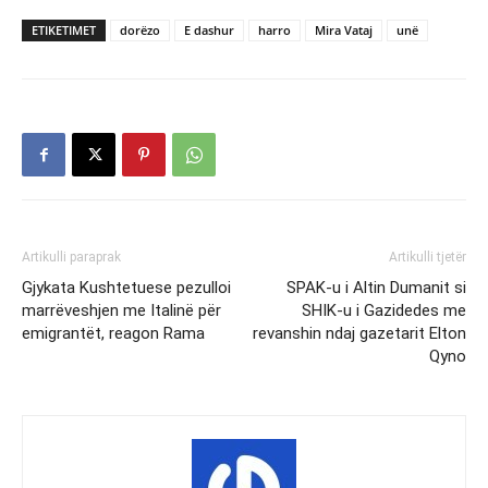
ETIKETIMET
dorëzo
E dashur
harro
Mira Vataj
unë
Artikulli paraprak
Artikulli tjetër
Gjykata Kushtetuese pezulloi
SPAK-u i Altin Dumanit si
marrëveshjen me Italinë për
SHIK-u i Gazidedes me
emigrantët, reagon Rama
revanshin ndaj gazetarit Elton
Qyno