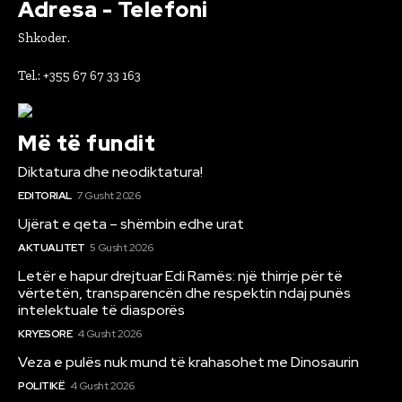
Adresa - Telefoni
Shkoder.
Tel.: +355 67 67 33 163
Më të fundit
Diktatura dhe neodiktatura!
EDITORIAL
7 Gusht 2026
Ujërat e qeta – shëmbin edhe urat
AKTUALITET
5 Gusht 2026
Letër e hapur drejtuar Edi Ramës: një thirrje për të
vërtetën, transparencën dhe respektin ndaj punës
intelektuale të diasporës
KRYESORE
4 Gusht 2026
Veza e pulës nuk mund të krahasohet me Dinosaurin
POLITIKË
4 Gusht 2026