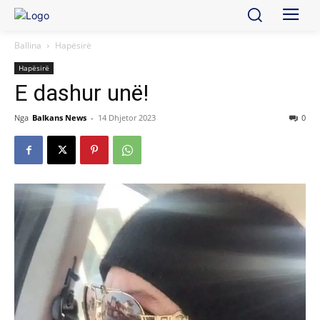
Ballina
Hapësirë
Hapësirë
E dashur unë!
Nga
Balkans News
-
14 Dhjetor 2023
0