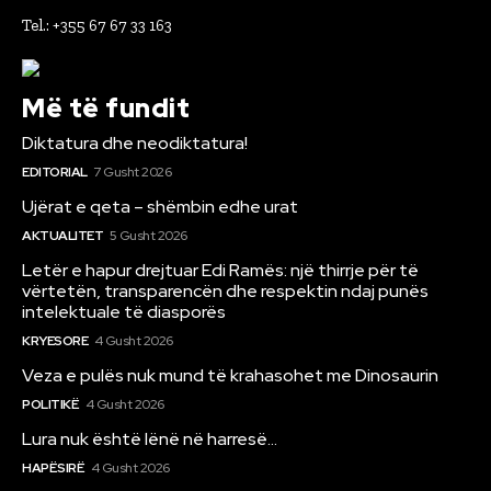
Tel.: +355 67 67 33 163
Më të fundit
Diktatura dhe neodiktatura!
EDITORIAL
7 Gusht 2026
Ujërat e qeta – shëmbin edhe urat
AKTUALITET
5 Gusht 2026
Letër e hapur drejtuar Edi Ramës: një thirrje për të
vërtetën, transparencën dhe respektin ndaj punës
intelektuale të diasporës
KRYESORE
4 Gusht 2026
Veza e pulës nuk mund të krahasohet me Dinosaurin
POLITIKË
4 Gusht 2026
Lura nuk është lënë në harresë…
HAPËSIRË
4 Gusht 2026