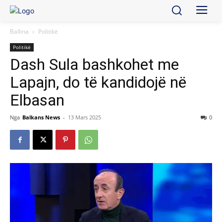
Ballina
Politikë
Politikë
Dash Sula bashkohet me
Lapajn, do të kandidojë në
Elbasan
Nga
Balkans News
-
13 Mars 2025
0