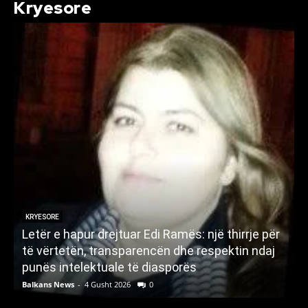
Kryesore
KRYESORE
Letër e hapur drejtuar Edi Ramës: një thirrje për
A
të vërtetën, transparencën dhe respektin ndaj
punës intelektuale të diasporës
p
Balkans News
-
4 Gusht 2026
0
B