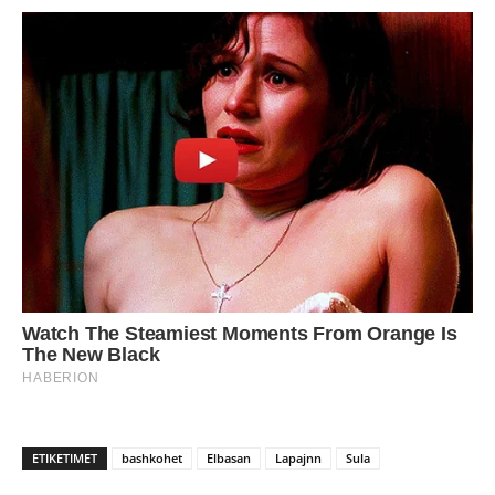
ETIKETIMET
bashkohet
Elbasan
Lapajnn
Sula