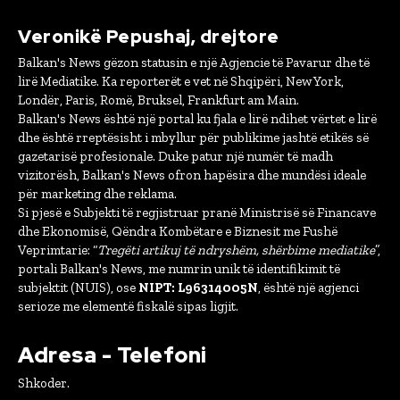
Veronikë Pepushaj, drejtore
Balkan's News gëzon statusin e një Agjencie të Pavarur dhe të
lirë Mediatike. Ka reporterët e vet në Shqipëri, New York,
Londër, Paris, Romë, Bruksel, Frankfurt am Main.
Balkan's News është një portal ku fjala e lirë ndihet vërtet e lirë
dhe është rreptësisht i mbyllur për publikime jashtë etikës së
gazetarisë profesionale. Duke patur një numër të madh
vizitorësh, Balkan's News ofron hapësira dhe mundësi ideale
për marketing dhe reklama.
Si pjesë e Subjekti të regjistruar pranë Ministrisë së Financave
dhe Ekonomisë, Qëndra Kombëtare e Biznesit me Fushë
Veprimtarie: “
Tregëti artikuj të ndryshëm, shërbime mediatike
”,
portali Balkan's News, me numrin unik të identifikimit të
subjektit (NUIS), ose
NIPT: L96314005N
, është një agjenci
serioze me elementë fiskalë sipas ligjit.
Adresa - Telefoni
Shkoder.