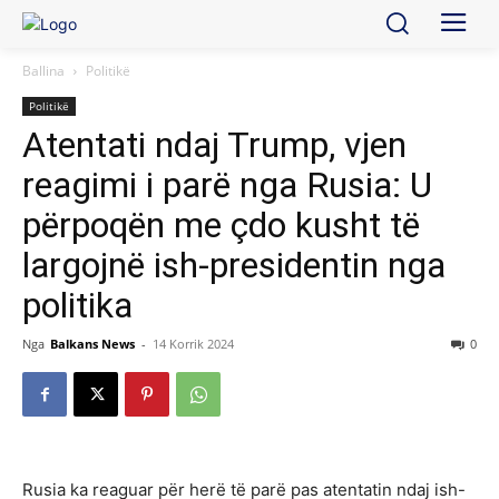
Ballina
Politikë
Politikë
Atentati ndaj Trump, vjen
reagimi i parë nga Rusia: U
përpoqën me çdo kusht të
largojnë ish-presidentin nga
politika
Nga
Balkans News
-
14 Korrik 2024
0
Rusia ka reaguar për herë të parë pas atentatin ndaj ish-