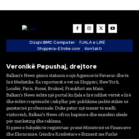
Dizajni:
BMC Computer
FJALA e LIRË
Shqipëria-Etnike.com
Kontakti
Veronikë Pepushaj, drejtore
Balkan's News gëzon statusin e një Agjencie të Pavarur dhe të
lirë Mediatike. Ka reporterët e vet në Shqipëri, New York,
Londër, Paris, Romë, Bruksel, Frankfurt am Main.
Balkan's News është një portal ku fjala e lirë ndihet vërtet e lirë
dhe është rreptësisht i mbyllur për publikime jashtë etikës së
gazetarisë profesionale. Duke patur një numër të madh
vizitorësh, Balkan's News ofron hapësira dhe mundësi ideale
për marketing dhe reklama.
Si pjesë e Subjekti të regjistruar pranë Ministrisë së Financave
dhe Ekonomisë, Qëndra Kombëtare e Biznesit me Fushë