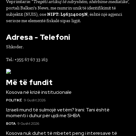
Veprimtarie: “
Tregëti artikuj të ndryshëm, shërbime mediatike
”,
portali Balkan's News, me numrin unik të identifikimit të
subjektit (NUIS), ose
NIPT: L96314005N
, është një agjenci
serioze me elementë fiskalë sipas ligjit.
Adresa - Telefoni
Shkoder.
Tel.: +355 67 67 33 163
Më të fundit
Kosova në krizë institucionale
POLITIKË
9 Gusht 2026
Izraeli mund të sulmojë vetëm? Irani: Tani është
momenti i duhur për ujdi me SHBA
BOTA
9 Gusht 2026
Kosova nuk duhet të mbetet peng i interesave të