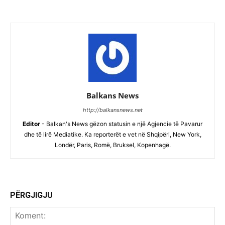
Balkans News
http://balkansnews.net
Editor
- Balkan's News gëzon statusin e një Agjencie të Pavarur
dhe të lirë Mediatike. Ka reporterët e vet në Shqipëri, New York,
Londër, Paris, Romë, Bruksel, Kopenhagë.
PËRGJIGJU