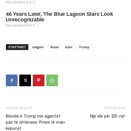
ETIKETIMET
reagimi
Rusia
sulm
Trump
Artikulli paraprak
Artikulli tjetër
Biseda e Trump me agjentët
Një ide për IDE-në!
pas të shtënave: Prisni të marr
këpucët